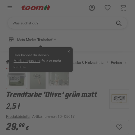
Mein Markt:
Troisdorf
✕
Hier kannst du deinen
, falls er nicht
Markt anpassen
/
Bauen & Renovieren
/
Farben, Lacke & Holzschutz
/
Farben
/
Wan
stimmt.
Trendfarbe 'Olive' grün matt
2,5 l
Produktdetails
| Artikelnummer
:
10405617
29
,
99
€