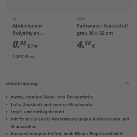
B1
toom
Abdeckplane
Farbwanne Kunststoff
Polyethylen
grau 36 x 32 cm
transparent 4 x 5 m
0
,
4
,
06
59
€
€
/ m²
1,29 € / Pack
Beschreibung
matte, cremige Wand- und Deckenfarbe
hohe Deckkraft und enorme Reichweite
tropf- und spritzgehemmt
mit 'touch-protect'-Ausstattung gegen Abriebspuren und
Glanzstellen
konservierungsmittelfrei, nach Blauer Engel zertifiziert