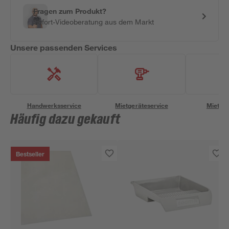
Fragen zum Produkt?
Sofort-Videoberatung aus dem Markt
Unsere passenden Services
Handwerksservice
Mietgeräteservice
Miettra
Häufig dazu gekauft
Bestseller