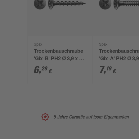
Spax
Spax
Trockenbauschraube
Trockenbauschr
'Gix-B' PH2 Ø 3,9 x 30
'Gix-A' PH2 Ø 3,9
mm 150 Stück
mm 150 Stück
6
,
7
,
29
19
€
€
5 Jahre Garantie auf toom Eigenmarken