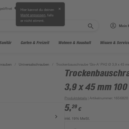
geöffnet
✕
Hier kannst du deinen
, falls
Markt anpassen
er nicht stimmt.
Mein 
Sanitär
Garten & Freizeit
Wohnen & Haushalt
Wissen & Servic
hrauben
/
Universalschrauben
/
Trockenbauschraube 'Gix-A' PH2 Ø 3,9 x 45 
Trockenbauschra
3,9 x 45 mm 100
Produktdetails
| Artikelnummer
:
1656820
5
,
29
€
inkl. 19% MwSt.