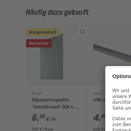
Häufig dazu gekauft
Mengenrabatt
Bestseller
Knauf
Knauf
Gipskartonplatte
UW-dB-Profil 5
'Greenboard' 200 x 60
x 1,25 cm
6
,
4
,
39
99
€
€
/ m²
7,67 € / Pack
2,50 € / Meter