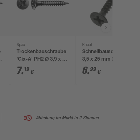
Spax
Knauf
e
Trockenbauschraube
Schnellbauschrauben
35
'Gix-A' PH2 Ø 3,9 x 25
3,5 x 25 mm 250
mm 200 Stück
Stück
7
,
6
,
19
99
€
€
Abholung im Markt in 2 Stunden