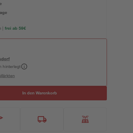
e
tage
 |
frei ab 59€
sdorf
h hinterlegt
 Märkten
In den Warenkorb