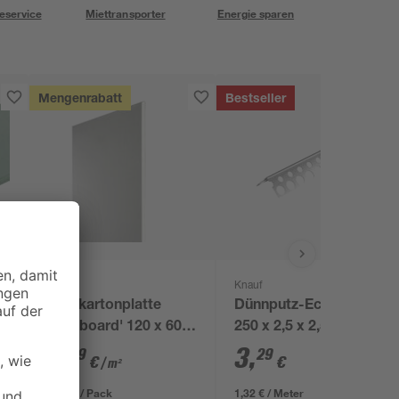
eservice
Miettransporter
Energie sparen
Mengenrabatt
Bestseller
Knauf
Knauf
p
Gipskartonplatte
Dünnputz-Eckleiste
'Miniboard' 120 x 60 x
250 x 2,5 x 2,5 cm
1,25 cm
6
,
3
,
79
29
€
€
/ m²
4,89 € / Pack
1,32 € / Meter