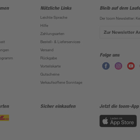
hmen
Nützliche Links
Bleib auf dem Lauf
Leichte Sprache
Der toom Newsletter: K
Hilfe
Zur Newsletter 
Zahlungsarten
eit
Bestell- & Lieferservices
ungen
Versand
Folge uns
Programm
Rückgabe
Vorteilskarte
Gutscheine
Verkaufsoffene Sonntage
rten
Sicher einkaufen
Jetzt die toom-App