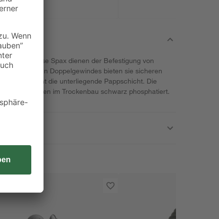
 aus dem Hause Spax dienen der Befestigung von
nk des speziellen Doppelgewindes bieten sie sicheren
ige Kopf schont die unterliegende Pappschicht. Die
n Anforderungen im Trockenbau schwarz phosphatiert.