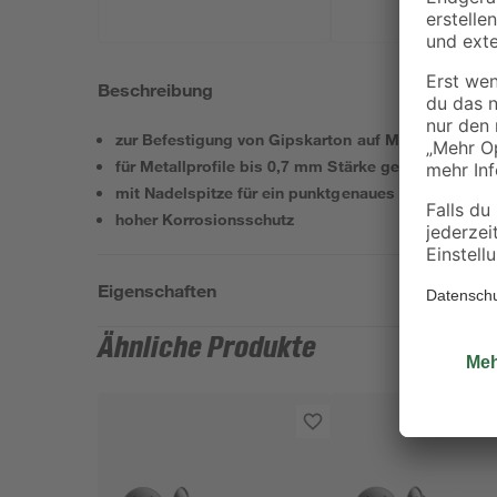
Beschreibung
zur Befestigung von Gipskarton auf Metallständer
für Metallprofile bis 0,7 mm Stärke geeignet
mit Nadelspitze für ein punktgenaues Ansetzen auf
hoher Korrosionsschutz
Eigenschaften
Ähnliche Produkte