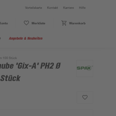
Vorteilskarte
Kontakt
Karriere
Hilfe
Konto
Merkliste
Warenkorb
e
Angebote & Neuheiten
mm 100 Stück
ube 'Gix-A' PH2 Ø
 Stück