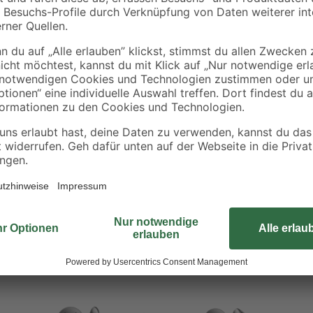
Die Trockenbauschrauben 'Gix-A'
werk
Gipskarton auf Metallprofilen. Da
Halt im Metall. Der trompetenförm
 glatten Untergründen
Schrauben sind für die besondere