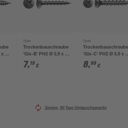
Spax
Spax
aube
Trockenbauschraube
Trockenbauschraub
 x 35
'Gix-B' PH2 Ø 3,9 x 35
'Gix-C' PH2 Ø 3,9 x 
mm 150 Stück
mm 150 Stück
7
,
8
,
19
99
€
€
Sorglos, 90 Tage Umtauschgarantie