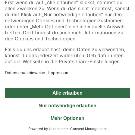
Jetzt die toom-App herunterladen
Alle Preisangaben in EUR inkl. gesetzl. MwSt.. Die dargestellten Angebote sind unter
Umständen nicht in allen Märkten verfügbar. Die angegebenen Verfügbarkeiten beziehen
sich auf den unter "Mein Markt" ausgewählten toom Baumarkt. Alle Angebote und
Produkte nur solange der Vorrat reicht.
*Paketversand ab 59 € versandkostenfrei, gilt nicht für Artikel mit Speditionsversand, hier
fallen zusätzliche Versandkosten an.
Datenschutz
Privatsphäre
Impressum
AGB
Nutzungsbedingungen
Widerrufsrecht
Vertrag widerrufen
Barrierefreiheit
© 2026 toom Baumarkt GmbH