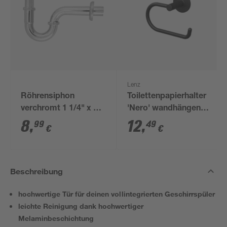
Lenz
Röhrensiphon
Toilettenpapierhalter
verchromt 1 1/4" x 32
'Nero' wandhängend
mm
schwarz
8
,
12
,
99
49
€
€
Beschreibung
hochwertige Tür für deinen vollintegrierten Geschirrspüler
leichte Reinigung dank hochwertiger
Melaminbeschichtung