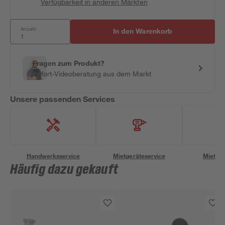
Verfügbarkeit in anderen Märkten
Anzahl:
In den Warenkorb
Fragen zum Produkt?
Sofort-Videoberatung aus dem Markt
Unsere passenden Services
Handwerksservice
Mietgeräteservice
Miettra
Häufig dazu gekauft