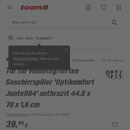
Mein Markt:
Troisdorf
✕
Hier kannst du deinen
, falls er nicht
Markt anpassen
/
Wohnen & Haushalt
/
Küche
/
Küchenmöbel
/
Tür für vollintegr
stimmt.
Tür für vollintegrierten
Geschirrspüler 'Optikomfort
Jonte984' anthrazit 44,6 x
70 x 1,6 cm
Produktdetails
| Artikelnummer
:
5610687
39
,
99
€