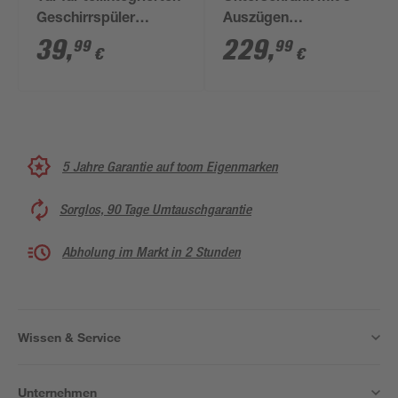
Geschirrspüler
Auszügen
'Optikomfort
'Optikomfort
39
,
229
,
99
99
€
€
Linus984' anthrazit 60
Jonte984'
x 57,2 x 1,6 cm
anthrazit/eichefarben
90 x 87 x 58,4 cm
5 Jahre Garantie auf toom Eigenmarken
Sorglos, 90 Tage Umtauschgarantie
Abholung im Markt in 2 Stunden
Wissen & Service
Unternehmen