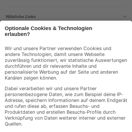
Nützliche Links
Bleib auf dem Laufenden mit unserem Newsletter
Der toom Newsletter: Keine Angebote und Aktionen mehr verpassen!
Zur Newsletter Anmeldung
Folge uns
Zahlungsarten
Versandarten
Sicher einkaufen