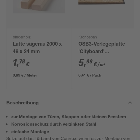
binderholz
Kronospan
Latte sägerau 2000 x
OSB3-Verlegeplatte
48 x 24 mm
'Cityboard'
ungeschliffen 1690 x
1
,
5
,
78
99
€
€
/ m²
634 x 12 mm
0,89 € / Meter
6,41 € / Pack
Beschreibung
zur Montage von Türen, Klappen oder kleinen Fenstern
Korrosionsschutz durch verzinkten Stahl
einfache Montage
Setze auf das Türband von Connex, wenn es zur Montage von