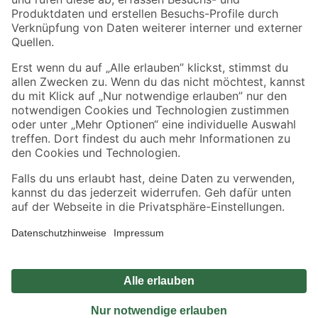
Sicher einkaufen
Jetzt die toom-App herunterladen
Alle Preisangaben in EUR inkl. gesetzl. MwSt.. Die dargestellten Angebote sind unter
Umständen nicht in allen Märkten verfügbar. Die angegebenen Verfügbarkeiten beziehen
sich auf den unter "Mein Markt" ausgewählten toom Baumarkt. Alle Angebote und
Produkte nur solange der Vorrat reicht.
*Paketversand ab 59 € versandkostenfrei, gilt nicht für Artikel mit Speditionsversand, hier
fallen zusätzliche Versandkosten an.
Datenschutz
Privatsphäre
Impressum
AGB
Nutzungsbedingungen
Widerrufsrecht
Vertrag widerrufen
Barrierefreiheit