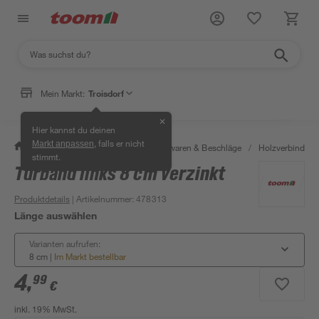
Mein Markt:
Troisdorf
✕
Hier kannst du deinen
, falls er nicht
Markt anpassen
/
Werkstatt & Maschinen
/
Eisenwaren & Beschläge
/
Holzverbinder 
stimmt.
Türband links 8 cm verzinkt
Produktdetails
| Artikelnummer
:
478313
Länge auswählen
Varianten aufrufen:
8 cm
|
Im Markt bestellbar
4
,
99
€
inkl. 19% MwSt.