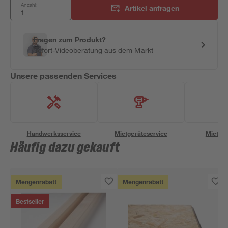
Anzahl:
Artikel anfragen
Fragen zum Produkt?
Sofort-Videoberatung aus dem Markt
Unsere passenden Services
Handwerksservice
Mietgeräteservice
Miettra
Häufig dazu gekauft
Mengenrabatt
Mengenrabatt
Bestseller