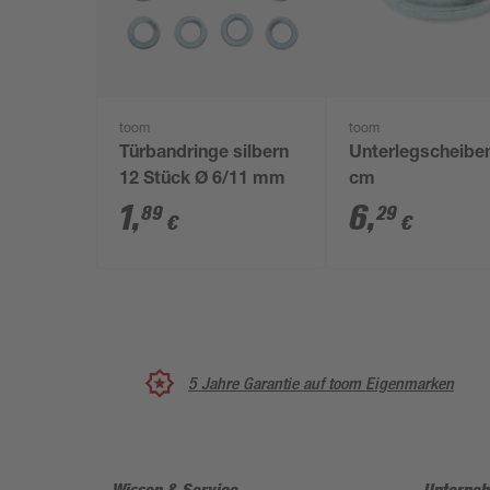
toom
toom
Türbandringe silbern
Unterlegscheiben
12 Stück Ø 6/11 mm
cm
1
,
6
,
89
29
€
€
5 Jahre Garantie auf toom Eigenmarken
Wissen & Service
Unterne