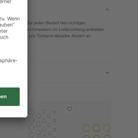
marke bietet für jeden Bedarf den richtigen
erschiedenen Durchmessern im Lieferumfang enthalten
 immer darauf, pro Türband dieselbe Anzahl an