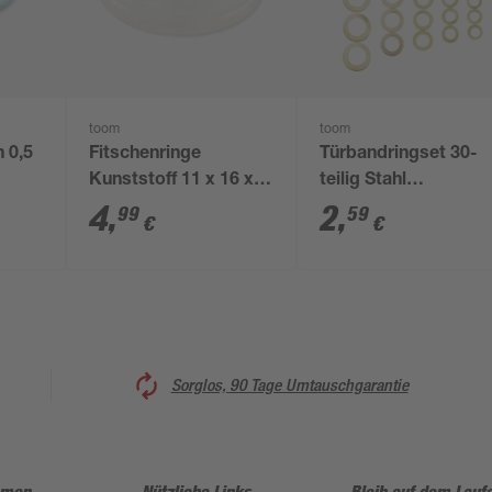
toom
toom
 0,5
Fitschenringe
Türbandringset 30-
Kunststoff 11 x 16 x 2
teilig Stahl
mm 18 Stück
vermessingt Ø 5/10 
4
,
2
,
99
59
€
€
11/18 mm
Sorglos, 90 Tage Umtauschgarantie
hmen
Nützliche Links
Bleib auf dem Lauf