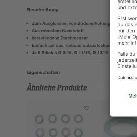
Beschreibung
Zum Ausgleichen von Bodenerhöhungen
Aus robustem Kunststoff
Verschiedene Durchmesser
Einfach auf das Türband aufzustecken
Je 6 Stück á Ø 9/15, Ø 11/16, Ø 13/19 mm
Eigenschaften
Ähnliche Produkte