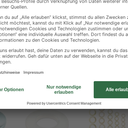
Das Türbandringset der toom Eigen
Türbandring. Die Ringe sind in v
und hochwertig verarbeitet. Achte
Türbandringen zu verwenden.