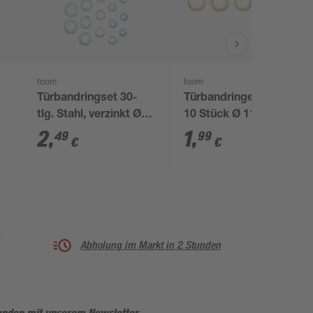
toom
toom
Türbandringset 30-
Türbandringe golden
tlg. Stahl, verzinkt Ø
10 Stück Ø 11/16 mm
-
5/10 - 11/18 mm
2
,
1
,
49
99
€
€
Abholung im Markt in 2 Stunden
enden mit unserem Newsletter