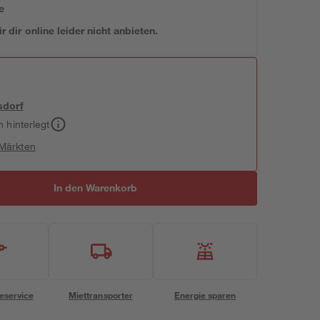
e
 dir online leider nicht anbieten.
sdorf
h hinterlegt
 Märkten
In den Warenkorb
eservice
Miettransporter
Energie sparen