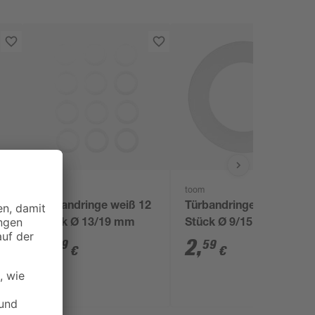
toom
toom
Türbandringe weiß 12
Türbandringe weiß 12
Stück Ø 13/19 mm
Stück Ø 9/15 mm
-
3
,
2
,
29
59
€
€