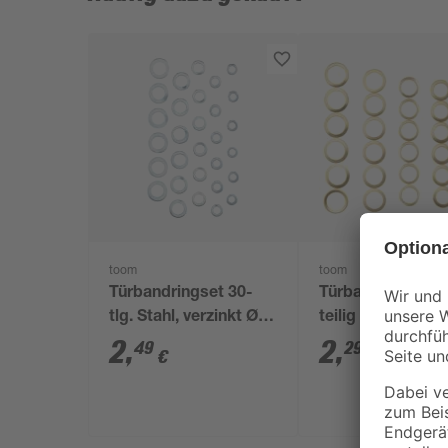
toom
toom
Türbandringset 30-
Türbandringset 3
tlg. Stahl, verzinkt Ø
teilig Stahl
5/10 - 11/18 mm
vermessingt Ø 9/
2
,
2
,
49
29
€
€
13/19 mm