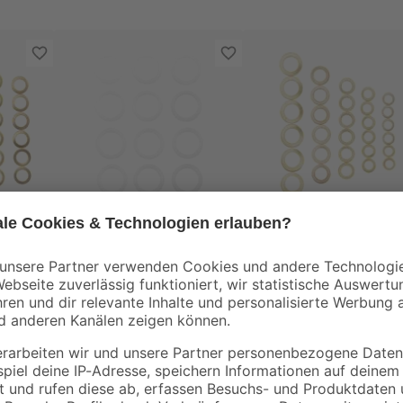
toom
toom
0-
Türbandringe weiß 12
Türbandringset 30-
Stück Ø 11/16 mm
teilig Stahl
15 -
vermessingt Ø 5/10 
2
,
2
,
79
59
€
€
11/18 mm