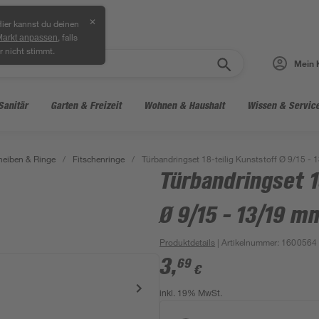
✕
ier kannst du deinen
, falls
Markt anpassen
r nicht stimmt.
Mein 
Sanitär
Garten & Freizeit
Wohnen & Haushalt
Wissen & Servic
heiben & Ringe
/
Fitschenringe
/
Türbandringset 18-teilig Kunststoff Ø 9/15 -
Türbandringset 1
Ø 9/15 - 13/19 m
Produktdetails
| Artikelnummer
:
1600564
3
,
69
€
inkl. 19% MwSt.