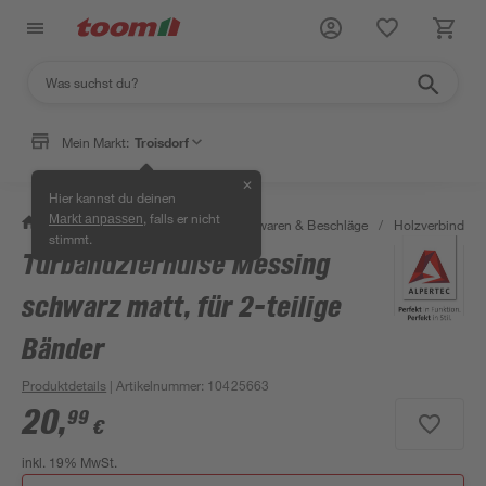
Mein Markt:
Troisdorf
✕
Hier kannst du deinen
, falls er nicht
Markt anpassen
/
Werkstatt & Maschinen
/
Eisenwaren & Beschläge
/
Holzverbinder 
stimmt.
Türbandzierhülse Messing
schwarz matt, für 2-teilige
Bänder
Produktdetails
| Artikelnummer
:
10425663
20
,
99
€
inkl. 19% MwSt.