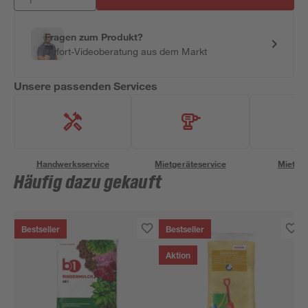
Fragen zum Produkt?
Sofort-Videoberatung aus dem Markt
Unsere passenden Services
Handwerksservice
Mietgeräteservice
Miettra
Häufig dazu gekauft
Bestseller
Bestseller
Aktion