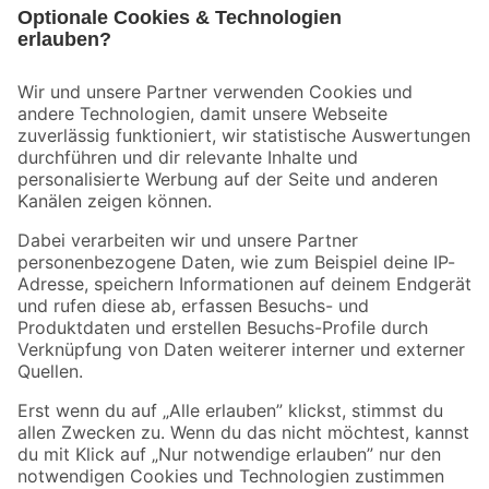
Bleib auf dem Laufenden mit unserem Newsletter
Der toom Newsletter: Keine Angebote und Aktionen mehr verpassen!
Zur Newsletter Anmeldung
Folge uns
Zahlungsarten
Versandarten
Sicher einkaufen
Jetzt die toom-App herunterladen