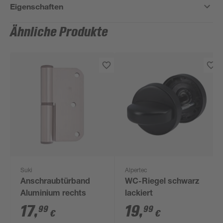
Eigenschaften
Ähnliche Produkte
Suki
Alpertec
Anschraubtürband
WC-Riegel schwarz
Aluminium rechts
lackiert
17
,
19
,
99
99
€
€