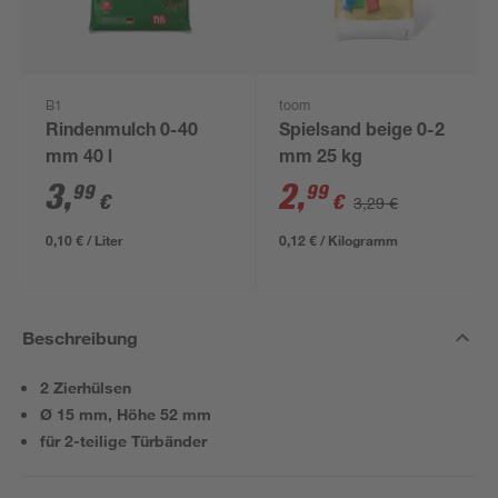
B1
toom
Rindenmulch 0-40
Spielsand beige 0-2
mm 40 l
mm 25 kg
3
,
2
,
99
99
€
€
3,29 €
0,10 € / Liter
0,12 € / Kilogramm
Beschreibung
2 Zierhülsen
Ø 15 mm, Höhe 52 mm
für 2-teilige Türbänder