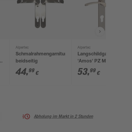
Alpertec
Alpertec
Schmalrahmengarnitur
Langschildgarnitur
ür
beidseitig
'Amos' PZ Messing
edelstahlfarben
44
,
53
,
99
99
€
€
g
satiniert links
Abholung im Markt in 2 Stunden