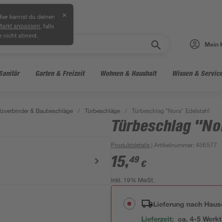
✕
ier kannst du deinen
, falls
Markt anpassen
r nicht stimmt.
Mein 
Sanitär
Garten & Freizeit
Wohnen & Haushalt
Wissen & Servic
lzverbinder & Baubeschläge
/
Türbeschläge
/
Türbeschlag "Nora" Edelstahl
Türbeschlag "No
Produktdetails
| Artikelnummer
:
456577
15
,
49
€
inkl. 19% MwSt.
Lieferung nach Haus
Lieferzeit:
ca. 4-5 Werk