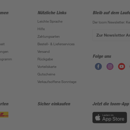
hmen
Nützliche Links
Bleib auf dem Lauf
Leichte Sprache
Der toom Newsletter: K
Hilfe
Zur Newsletter 
Zahlungsarten
eit
Bestell- & Lieferservices
ungen
Versand
Folge uns
Programm
Rückgabe
Vorteilskarte
Gutscheine
Verkaufsoffene Sonntage
rten
Sicher einkaufen
Jetzt die toom-App