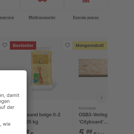
eservice
Miettransporter
Energie sparen
Bestseller
Mengenrabatt
toom
Kronospan
Spielsand beige 0-2
OSB3-Verlegeplatte
mm 25 kg
'Cityboard'
ungeschliffen 1690 x
3
,
5
,
29
99