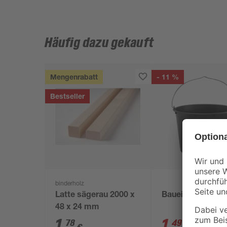
Häufig dazu gekauft
Mengenrabatt
- 11 %
Bestseller
binderholz
Latte sägerau 2000 x
Baueimer 12 l
48 x 24 mm
1
,
1
,
78
49