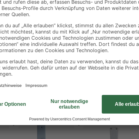
€
€
Statten Sie Ihre Wohnraumtüren m
gebürstete Oberfläche wirkt moder
rostfrei.