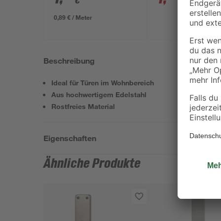
€
€
1,69 €
0,89 € / Meter
Beschreibung
Ideal für Türen im Wohnbereich
Aus hochwertigem Edelstahl
Rostfreies Material
Eigenschaften
Ähnliche Produkte