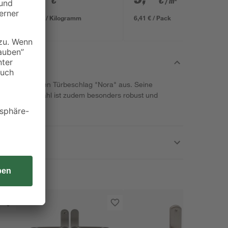
€
€
/ m²
634 x 12 mm
0,13 € / Kilogramm
6,41 € / Pack
it dem robusten Türbeschlag "Nora" aus. Seine
n, der Edelstahl ist zudem besonders robust und