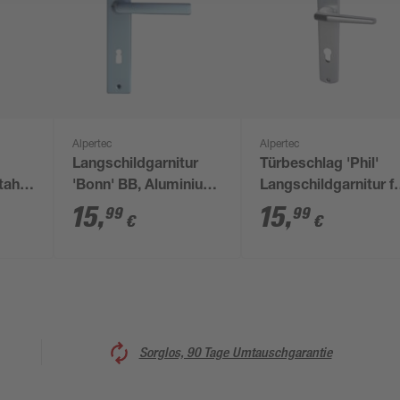
Alpertec
Alpertec
Langschildgarnitur
Türbeschlag 'Phil'
tahl
'Bonn' BB, Aluminium
Langschildgarnitur f
F1 eloxiert
Türen mit
15
,
15
,
99
99
€
€
Profilzylinderlochun
Sorglos, 90 Tage Umtauschgarantie