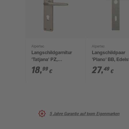
Alpertec
Alpertec
Langschildgarnitur
Langschildpaar
'Tatjana' PZ,
'Plano' BB, Edels
Aluminium F2 eloxiert
satiniert/lackiert,
18
,
27
,
99
49
€
€
eckig
5 Jahre Garantie auf toom Eigenmarken