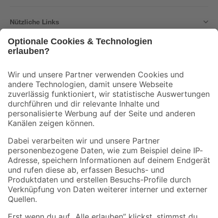
Nützliche Links
Bleib auf dem Laufenden mit unserem Newsletter
Der toom Newsletter: Keine Angebote und Aktionen mehr verpassen!
Zur Newsletter Anmeldung
Folge uns
Zahlungsarten
Versandarten
Sicher einkaufen