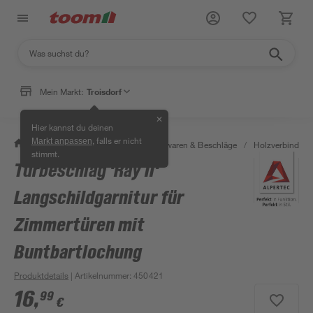
Mein Markt:
Troisdorf
✕
Hier kannst du deinen
, falls er nicht
Markt anpassen
/
Werkstatt & Maschinen
/
Eisenwaren & Beschläge
/
Holzverbinder 
stimmt.
Türbeschlag 'Ray II'
Langschildgarnitur für
Zimmertüren mit
Buntbartlochung
Produktdetails
| Artikelnummer
:
450421
16
,
99
€