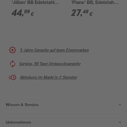
'Jillian' BB Edelstahl
'Plano' BB, Edelstahl
satiniert
satiniert/lackiert,
44
,
27
,
99
49
€
€
eckig
5 Jahre Garantie auf toom Eigenmarken
Sorglos, 90 Tage Umtauschgarantie
Abholung im Markt in 2 Stunden
Wissen & Service
Unternehmen