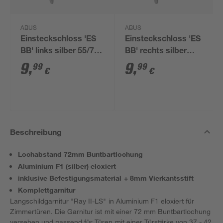
ABUS
ABUS
Einsteckschloss 'ES
Einsteckschloss 'ES
BB' links silber 55/72
BB' rechts silber
mm Buntbart
55/72 mm Buntbart
9
,
9
,
99
99
€
€
Beschreibung
Lochabstand 72mm Buntbartlochung
Aluminium F1 (silber) eloxiert
inklusive Befestigungsmaterial + 8mm Vierkantsstift
Komplettgarnitur
Langschildgarnitur "Ray II-LS" in Aluminium F1 eloxiert für
Zimmertüren. Die Garnitur ist mit einer 72 mm Buntbartlochung
versehen und passend für Türen mit einer Türstärke von 37 - 42