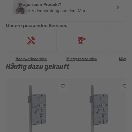
Fragen zum Produkt?
Sofort-Videoberatung aus dem Markt
Unsere passenden Services
Handwerksservice
Mietgeräteservice
Miettra
Häufig dazu gekauft