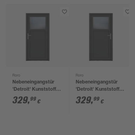
Roro
Roro
Nebeneingangstür
Nebeneingangstür
'Detroit' Kunststoff
'Detroit' Kunststoff
anthrazit/weiß 980 x
anthrazit/weiß 980 x
329
,
329
,
99
99
€
€
1980 mm links
1980 mm rechts