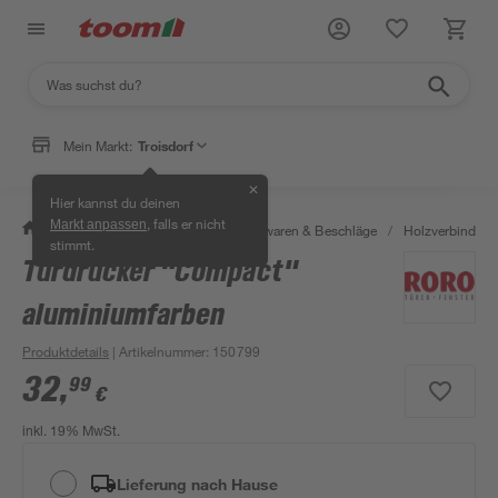
Mein Markt:
Troisdorf
✕
Hier kannst du deinen
, falls er nicht
Markt anpassen
/
Werkstatt & Maschinen
/
Eisenwaren & Beschläge
/
Holzverbinder 
stimmt.
Türdrücker "Compact"
aluminiumfarben
Produktdetails
| Artikelnummer
:
150799
32
,
99
€
inkl. 19% MwSt.
Lieferung nach Hause