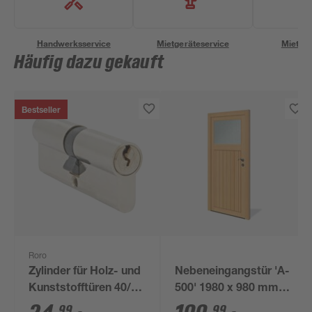
Handwerksservice
Mietgeräteservice
Miettra
Häufig dazu gekauft
Bestseller
Roro
Zylinder für Holz- und
Nebeneingangstür 'A-
Kunststofftüren 40/40
500' 1980 x 980 mm
mm
DIN rechts
99
99