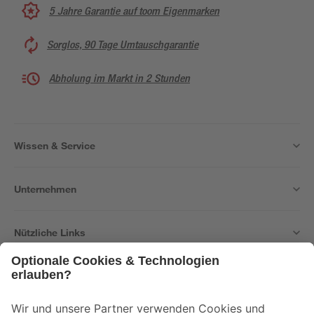
5 Jahre Garantie auf toom Eigenmarken
Sorglos, 90 Tage Umtauschgarantie
Abholung im Markt in 2 Stunden
Wissen & Service
Unternehmen
Nützliche Links
Bleib auf dem Laufenden mit unserem Newsletter
Der toom Newsletter: Keine Angebote und Aktionen mehr verpassen!