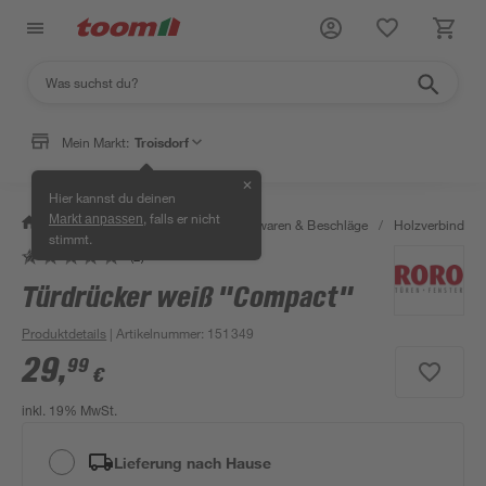
Mein Markt:
Troisdorf
✕
Hier kannst du deinen
, falls er nicht
Markt anpassen
/
Werkstatt & Maschinen
/
Eisenwaren & Beschläge
/
Holzverbinder 
stimmt.
(2)
Türdrücker weiß "Compact"
Produktdetails
| Artikelnummer
:
151349
29
,
99
€
inkl. 19% MwSt.
Lieferung nach Hause