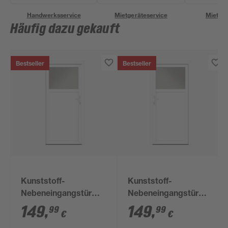
Handwerksservice
Mietgeräteservice
Miettra
Häufig dazu gekauft
Bestseller
Bestseller
Kunststoff-
Kunststoff-
Nebeneingangstür
Nebeneingangstür
'BAZ 682' 98 x 198 cm
'BAZ 682' 98 x 198 cm
149
,
149
,
99
99
€
€
Anschlag rechts, weiß
Anschlag links, weiß