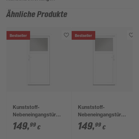
Ähnliche Produkte
Bestseller
Bestseller
Kunststoff-
Kunststoff-
Nebeneingangstür
Nebeneingangstür
'BAZ 682' 98 x 198 cm
'BAZ 682' 98 x 198 cm
149
,
149
,
99
99
€
€
Anschlag links, weiß
Anschlag rechts, weiß