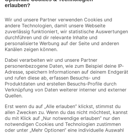
Bleib auf dem Laufenden mit unserem Newsletter
Der toom Newsletter: Keine Angebote und Aktionen mehr verpassen!
Zur Newsletter Anmeldung
Folge uns
Zahlungsarten
Versandarten
Sicher einkaufen
Jetzt die toom-App herunterladen