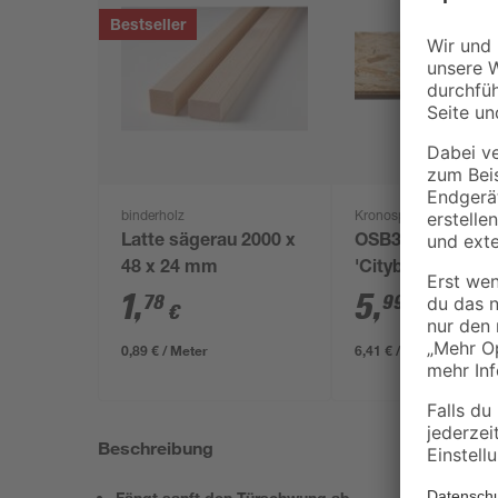
Bestseller
binderholz
Kronospan
Latte sägerau 2000 x
OSB3-Verlegepla
48 x 24 mm
'Cityboard'
ungeschliffen 16
1
,
5
,
78
99
€
€
/ m²
634 x 12 mm
0,89 € / Meter
6,41 € / Pack
Beschreibung
Fängt sanft den Türschwung ab