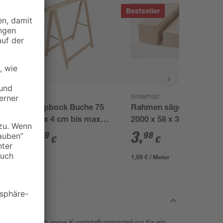
Bestseller
binderholz
Klappbock Buche 75
Rahmen sägerau
x 75 x 4 cm bis max.
2000 x 58 x 38 mm
500 kg
8
,
3
,
99
98
€
€
1,99 € / Meter
om" sorgt durch seine Kunststoffummantelung für ein