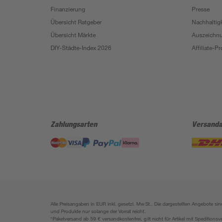
Finanzierung
Presse
Übersicht Ratgeber
Nachhaltigk
Übersicht Märkte
Auszeichn
DIY-Städte-Index 2026
Affiliate-
Zahlungsarten
Versanda
Alle Preisangaben in EUR inkl. gesetzl. MwSt.. Die dargestellten Angebote 
und Produkte nur solange der Vorrat reicht.
*Paketversand ab 59 € versandkostenfrei, gilt nicht für Artikel mit Speditionsv