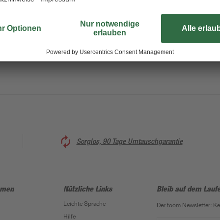
sanftes Anhalten der Tür, bevor si
eine Schraube inklusive Dübel, wo
werden kann.
Sorglos, 90 Tage Umtauschgarantie
hmen
Nützliche Links
Bleib auf dem Lauf
Leichte Sprache
Der toom Newsletter: K
Hilfe