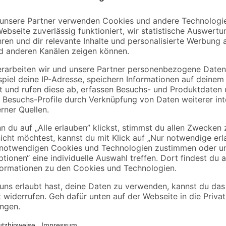
Bestseller
binderholz
B1
tte
Latte gehobelt 2000 x
Acryl weiß 280 ml
44 x 24 mm
90 x
3
,
1
,
98
99
€
€
1,99 € / Meter
7,11 € / Liter
Der stabile Wagner Türstopper "D