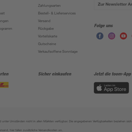
Zur Newsletter 
Zahlungsarten
eit
Bestell- & Lieferservices
ungen
Versand
Folge uns
Programm
Rückgabe
Vorteilskarte
Gutscheine
Verkaufsoffene Sonntage
rten
Sicher einkaufen
Jetzt die toom-App
sind unter Umständen nicht in allen Märkten verfügbar. Die angegebenen Verfügbarkeiten beziehen s
ersand, hier fallen zusätzliche Versandkosten an.