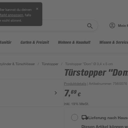
✕
ier kannst du deinen
, falls
Markt anpassen
r nicht stimmt.
Mein 
Sanitär
Garten & Freizeit
Wohnen & Haushalt
Wissen & Servic
zylinder & Türschlösser
/
Türstopper
/
Türstopper "Dom" Ø 3,4 x 5 cm
Türstopper "Dom
Produktdetails
| Artikelnummer
:
7560076
7
,
69
€
inkl. 19% MwSt.
Lieferung nach Haus
Diesen Artikel können wir