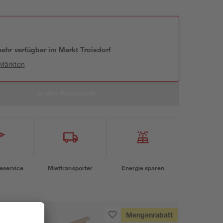
 mehr verfügbar
im
Markt
Troisdorf
 Märkten
In den Warenkorb
eservice
Miettransporter
Energie sparen
Mengenrabatt