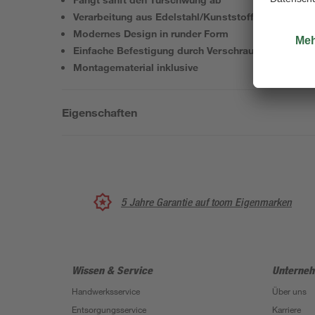
Verarbeitung aus Edelstahl/Kunststoff
Modernes Design in runder Form
Einfache Befestigung durch Verschraubung
Montagematerial inklusive
Eigenschaften
5 Jahre Garantie auf toom Eigenmarken
Wissen & Service
Unterne
Handwerksservice
Über uns
Entsorgungsservice
Karriere