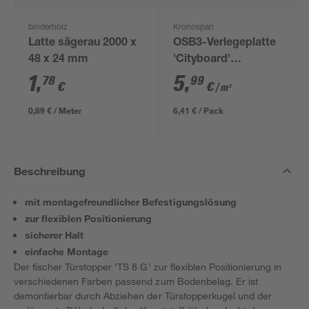
binderholz
Kronospan
Latte sägerau 2000 x
OSB3-Verlegeplatte
48 x 24 mm
'Cityboard'
ungeschliffen 1690 x
1
,
5
,
78
99
€
€
/ m²
634 x 12 mm
0,89 € / Meter
6,41 € / Pack
Beschreibung
mit montagefreundlicher Befestigungslösung
zur flexiblen Positionierung
sicherer Halt
einfache Montage
Der fischer Türstopper 'TS 8 G' zur flexiblen Positionierung in
verschiedenen Farben passend zum Bodenbelag. Er ist
demontierbar durch Abziehen der Türstopperkugel und der