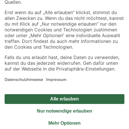
Sicher einkaufen
Jetzt die toom-App herunterladen
Alle Preisangaben in EUR inkl. gesetzl. MwSt.. Die dargestellten Angebote sind unter
Umständen nicht in allen Märkten verfügbar. Die angegebenen Verfügbarkeiten beziehen
sich auf den unter "Mein Markt" ausgewählten toom Baumarkt. Alle Angebote und
Produkte nur solange der Vorrat reicht.
*Paketversand ab 59 € versandkostenfrei, gilt nicht für Artikel mit Speditionsversand, hier
fallen zusätzliche Versandkosten an.
Datenschutz
Privatsphäre
Impressum
AGB
Nutzungsbedingungen
Widerrufsrecht
Vertrag widerrufen
Barrierefreiheit
© 2026 toom Baumarkt GmbH