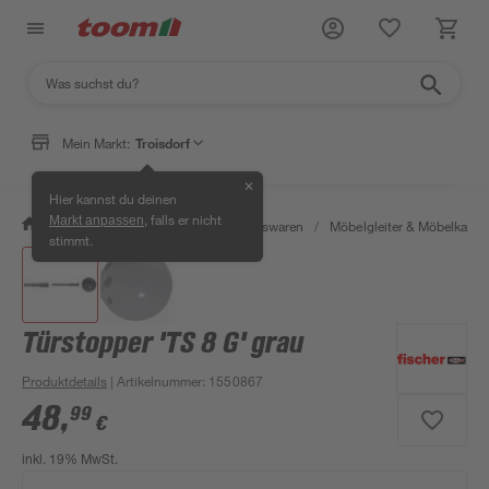
Mein Markt:
Troisdorf
✕
Hier kannst du deinen
, falls er nicht
Markt anpassen
/
Wohnen & Haushalt
/
Haushaltswaren
/
Möbelgleiter & Möbelkapp
stimmt.
Türstopper 'TS 8 G' grau
Produktdetails
| Artikelnummer
:
1550867
48
,
99
€
inkl. 19% MwSt.