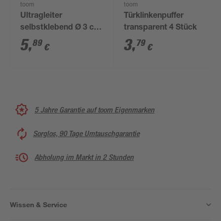
toom
toom
Ultragleiter
Türklinkenpuffer
selbstklebend Ø 3 cm
transparent 4 Stück
braun 4 Stück
5
,
3
,
89
79
€
€
5 Jahre Garantie auf toom Eigenmarken
Sorglos, 90 Tage Umtauschgarantie
Abholung im Markt in 2 Stunden
Wissen & Service