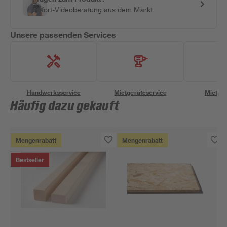
Sofort-Videoberatung aus dem Markt
Unsere passenden Services
Handwerksservice
Mietgeräteservice
Miettra
Häufig dazu gekauft
Mengenrabatt
Mengenrabatt
Bestseller