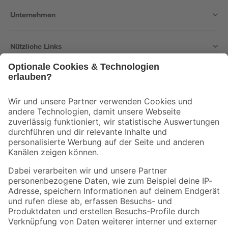
Unternehmen
Nützliche Links
Bleib auf dem Laufenden mit unserem Newsletter
Der toom Newsletter: Keine Angebote und Aktionen mehr verpassen!
Zur Newsletter Anmeldung
Folge uns
Zahlungsarten
Versandarten