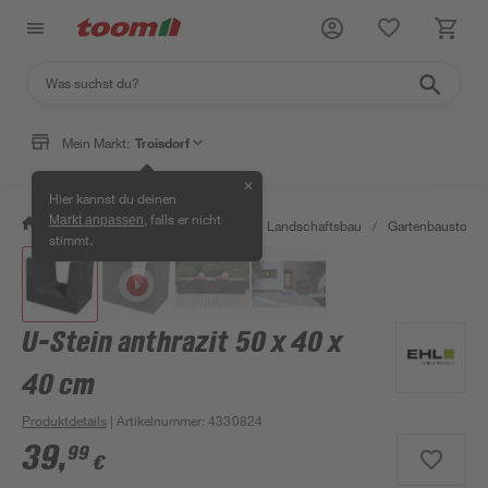
Mein Markt:
Troisdorf
✕
Hier kannst du deinen
, falls er nicht
Markt anpassen
/
Garten & Freizeit
/
Gartenbau & Landschaftsbau
/
Gartenbaustoffe 
stimmt.
U-Stein anthrazit 50 x 40 x
40 cm
Produktdetails
| Artikelnummer
:
4330824
39
,
99
€