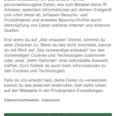
Zahlungsarten
Versandarten
Sicher einkaufen
Jetzt die toom-App herunterladen
Alle Preisangaben in EUR inkl. gesetzl. MwSt.. Die dargestellten Angebote sind unter
Umständen nicht in allen Märkten verfügbar. Die angegebenen Verfügbarkeiten beziehen
sich auf den unter "Mein Markt" ausgewählten toom Baumarkt. Alle Angebote und
Produkte nur solange der Vorrat reicht.
*Paketversand ab 59 € versandkostenfrei, gilt nicht für Artikel mit Speditionsversand, hier
fallen zusätzliche Versandkosten an.