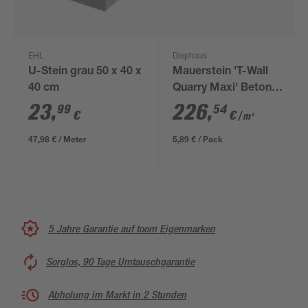
EHL
Diephaus
U-Stein grau 50 x 40 x
Mauerstein 'T-Wall
40 cm
Quarry Maxi' Beton
schwarz 21 x 21 x
23
,
226
,
99
54
€
€
/ m²
12,5 cm
47,98 € / Meter
5,89 € / Pack
5 Jahre Garantie auf toom Eigenmarken
Sorglos, 90 Tage Umtauschgarantie
Abholung im Markt in 2 Stunden