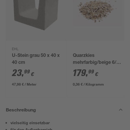
EHL
U-Stein grau 50 x 40 x
Quarzkies
40 cm
mehrfarbig/beige 6/8
mm 500 kg im Big
23
,
179
,
99
99
€
€
Bag
47,98 € / Meter
0,36 € / Kilogramm
Beschreibung
vielseitig einsetzbar
für den Außenbereich