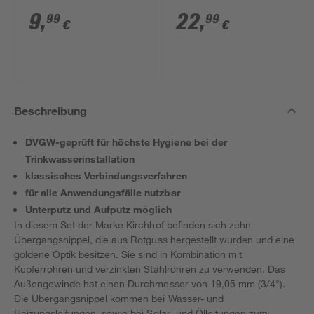
x 40/50 mm
9
,
22
,
99
99
€
€
Beschreibung
DVGW-geprüft für höchste Hygiene bei der
Trinkwasserinstallation
klassisches Verbindungsverfahren
für alle Anwendungsfälle nutzbar
Unterputz und Aufputz möglich
In diesem Set der Marke Kirchhof befinden sich zehn
Übergangsnippel, die aus Rotguss hergestellt wurden und eine
goldene Optik besitzen. Sie sind in Kombination mit
Kupferrohren und verzinkten Stahlrohren zu verwenden. Das
Außengewinde hat einen Durchmesser von 19,05 mm (3/4").
Die Übergangsnippel kommen bei Wasser- und
Heizungsleitungen, sowie bei Solar- und Ölleitungen zum