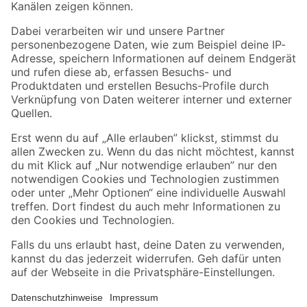
Folge uns
Zahlungsarten
Versandarten
Sicher einkaufen
Jetzt die toom-App herunterladen
Alle Preisangaben in EUR inkl. gesetzl. MwSt.. Die dargestellten Angebote sind unter
Umständen nicht in allen Märkten verfügbar. Die angegebenen Verfügbarkeiten beziehen
sich auf den unter "Mein Markt" ausgewählten toom Baumarkt. Alle Angebote und
Produkte nur solange der Vorrat reicht.
*Paketversand ab 59 € versandkostenfrei, gilt nicht für Artikel mit Speditionsversand, hier