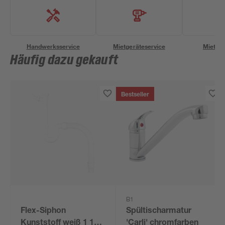
Handwerksservice
Mietgeräteservice
Miettra
Häufig dazu gekauft
Bestseller
B1
Flex-Siphon
Spültischarmatur
Kunststoff weiß 1 1/2'
'Carli' chromfarben