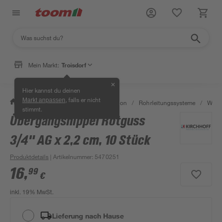
Mein Markt:
Troisdorf
✕
Hier kannst du deinen
, falls er nicht
Markt anpassen
/
Bad & Sanitär
/
Sanitärinstallation
/
Rohrleitungssysteme
/
Wasse
stimmt.
Übergangsnippel Rotguss
3/4" AG x 2,2 cm, 10 Stück
Produktdetails
| Artikelnummer
:
5470251
16
,
99
€
inkl. 19% MwSt.
Lieferung nach Hause