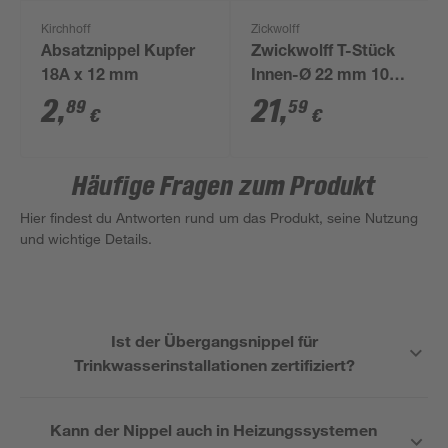
Kirchhoff
Zickwolff
Absatznippel Kupfer
Zwickwolff T-Stück
18A x 12 mm
Innen-Ø 22 mm 10
Stück
2
,
21
,
89
59
€
€
Häufige Fragen zum Produkt
Hier findest du Antworten rund um das Produkt, seine Nutzung
und wichtige Details.
Ist der Übergangsnippel für
Trinkwasserinstallationen zertifiziert?
Kann der Nippel auch in Heizungssystemen