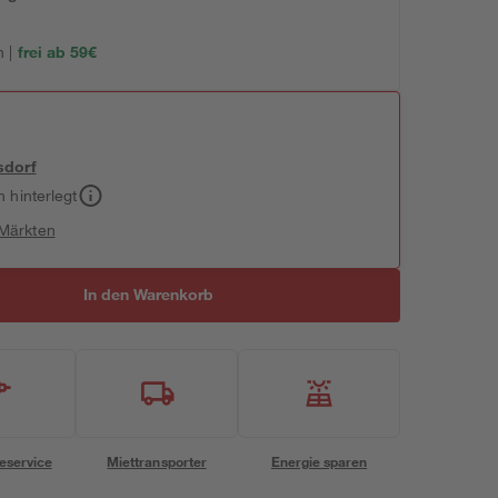
 |
frei ab 59€
sdorf
h hinterlegt
 Märkten
In den Warenkorb
eservice
Miettransporter
Energie sparen