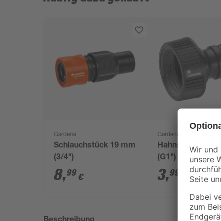
Gardena
Gardena
Schlauchstück 19 mm
Hahnstück 33,3
(3/4")
(G1")
8
,
3
,
99
99
€
€
Beschreibung