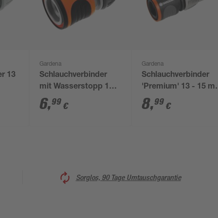
Gardena
Gardena
er 13
Schlauchverbinder
Schlauchverbinder
mit Wasserstopp 13
'Premium' 13 - 15 
mm (1/2")
(1/2" - 5/8") lose
6
,
8
,
99
99
€
€
Sorglos, 90 Tage Umtauschgarantie