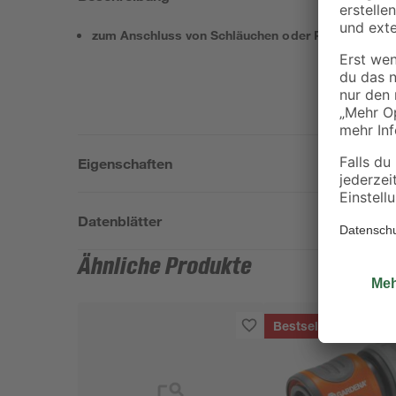
zum Anschluss von Schläuchen oder Pumpen
Eigenschaften
Datenblätter
Ähnliche Produkte
Bestseller