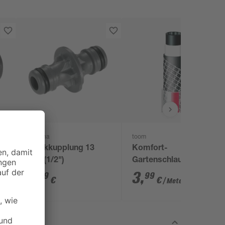
Gardena
toom
Steckkupplung 13
Komfort-
mm (1/2")
Gartenschlauch
phthalatfrei 3/4"
3
,
3
,
29
99
€
€
/ Meter