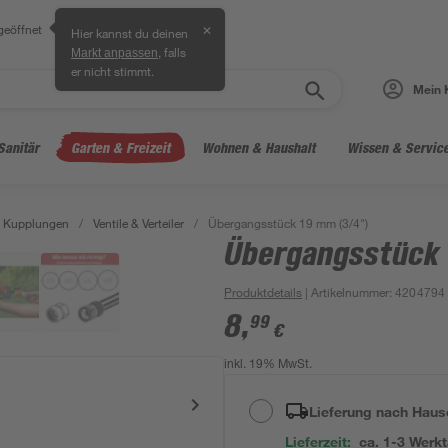
geöffnet
✕
Hier kannst du deinen
, falls
Markt anpassen
er nicht stimmt.
Mein 
Sanitär
Garten & Freizeit
Wohnen & Haushalt
Wissen & Servic
& Kupplungen
/
Ventile & Verteiler
/
Übergangsstück 19 mm (3/4")
Übergangsstück 
Produktdetails
| Artikelnummer
:
4204794
8
,
99
€
inkl. 19% MwSt.
Lieferung nach Haus
Lieferzeit:
ca. 1-3 Werk