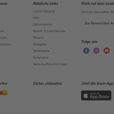
hmen
Nützliche Links
Bleib auf dem Lauf
Leichte Sprache
Der toom Newsletter: K
Hilfe
Zur Newsletter 
Zahlungsarten
eit
Bestell- & Lieferservices
ungen
Versand
Folge uns
Programm
Rückgabe
Vorteilskarte
Gutscheine
Verkaufsoffene Sonntage
rten
Sicher einkaufen
Jetzt die toom-App