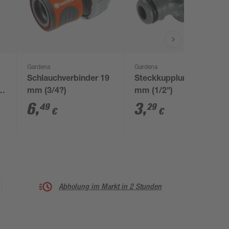
Gardena
Gardena
Schlauchverbinder 19
Steckkupplung 13
mm
mm (3/4?)
mm (1/2")
6
,
3
,
49
29
€
€
Abholung im Markt in 2 Stunden