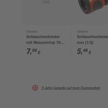
Gardena
Gardena
Schlauchverbinder
Schlauchverbind
mit Wasserstop 19
mm (1/2)
mm (3/4")
7
,
5
,
99
49
€
€
5 Jahre Garantie auf toom Eigenmarken