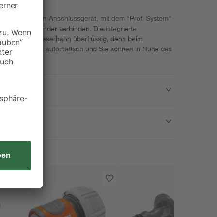
ardena System-Anschlussgerät, mit dem "Profi System"-
helos miteinander verbinden. Die integrierte
Gang zum Wasserhahn überflüssig, denn beim
Übergangsstück automatisch und Sie können in Ruhe das