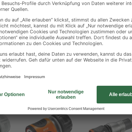
Ob ein Gartenschlauch oder ein G
Übergangsstück lässt sich alles mü
Wasserstopp-Funktion macht den 
Entkuppeln verschließt sich das 
Gerät wechseln.
Bestseller