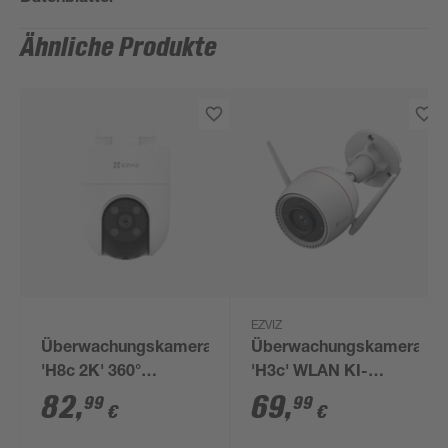
Ähnliche Produkte
EZVIZ
Überwachungskamera
Überwachungskamera
'H8c 2K' 360°
'H3c' WLAN KI-
Nachtsicht
gestütze
82
,
69
,
99
99
€
€
Personenerkennung