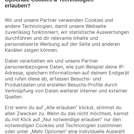
Bleib auf dem Laufenden mit unserem Newsletter
Der toom Newsletter: Keine Angebote und Aktionen mehr verpassen!
Zur Newsletter Anmeldung
Folge uns
Zahlungsarten
Versandarten
Sicher einkaufen
Jetzt die toom-App herunterladen