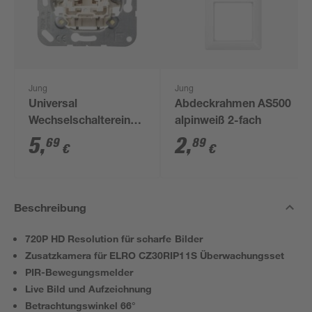
Jung
Jung
Universal
Abdeckrahmen AS500
Wechselschaltereinsatz,
alpinweiß 2-fach
ohne Abdeckung
5
,
2
,
69
89
€
€
Beschreibung
720P HD Resolution für scharfe Bilder
Zusatzkamera für ELRO CZ30RIP11S Überwachungsset
PIR-Bewegungsmelder
Live Bild und Aufzeichnung
Betrachtungswinkel 66°