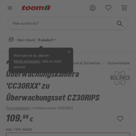
Mein Markt:
Troisdorf
✕
Hier kannst du deinen
, falls er nicht
Markt anpassen
/
Bauen & Renovieren
/
Haustechnik & Sicherheit
/
Sicherheitstechni
stimmt.
Überwachungskamera
'CC30RXX' zu
Überwachungsset CZ30RIPS
Produktdetails
| Artikelnummer
:
9450963
109
,
99
€
inkl. 19% MwSt.