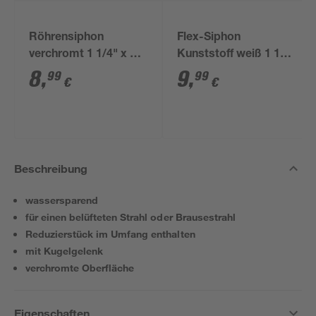
Röhrensiphon
Flex-Siphon
verchromt 1 1/4" x 32
Kunststoff weiß 1 1/2'
mm
x 40/50 mm
8
,
9
,
99
99
€
€
Beschreibung
wassersparend
für einen belüfteten Strahl oder Brausestrahl
Reduzierstück im Umfang enthalten
mit Kugelgelenk
verchromte Oberfläche
Eigenschaften