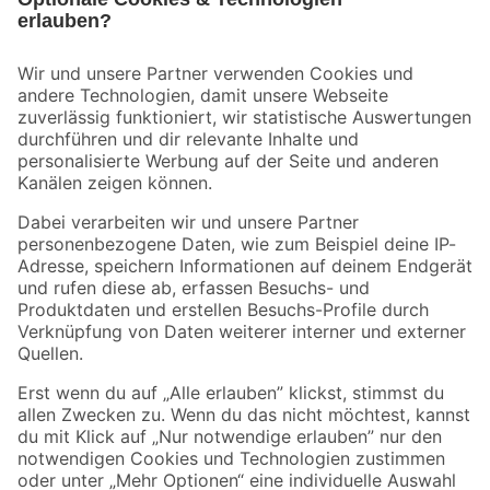
Bleib auf dem Laufenden mit unserem Newsletter
Der toom Newsletter: Keine Angebote und Aktionen mehr verpassen!
Zur Newsletter Anmeldung
Folge uns
Zahlungsarten
Versandarten
Sicher einkaufen
Jetzt die toom-App herunterladen