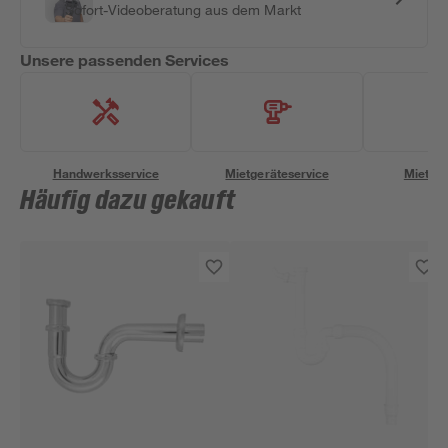
Sofort-Videoberatung aus dem Markt
Unsere passenden Services
Handwerksservice
Mietgeräteservice
Miettra
Häufig dazu gekauft