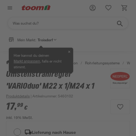
Mein Markt:
Troisdorf
✕
Hier kannst du deinen
, falls er nicht
Markt anpassen
/
Bad & Sanitär
/
Sanitärinstallation
/
Rohrleitungssysteme
/
Wasse
stimmt.
Umstellstrahlregler
'VARIOduo' M22 x 1/M24 x 1
Produktdetails
| Artikelnummer
:
5460102
17
,
99
€
inkl. 19% MwSt.
Lieferung nach Hause