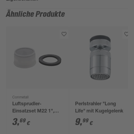
Ähnliche Produkte
Conmetall
Luftsprudler-
Perlstrahler "Long
Einsatzset M22 1",
Life" mit Kugelgelenk
M24 1"
3
,
9
,
69
99
€
€