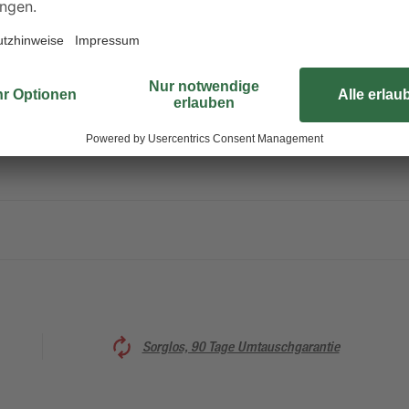
Das Umzugsklebeband 'Badezimmer'
ndungsstelle
Icons bedruckt. Es gibt verschiede
Aufschluss über die Verwendungsst
Umzugskartons.
Sorglos, 90 Tage Umtauschgarantie