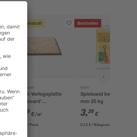
Mengenrabatt
Bestseller
Kronospan
toom
OSB3-Verlegeplatte
Spielsand beige 0-2
'Cityboard'
mm 25 kg
ungeschliffen 1690 x
5
,
3
,
99
29
€
€
/ m²
634 x 12 mm
6,41 € / Pack
0,13 € / Kilogramm