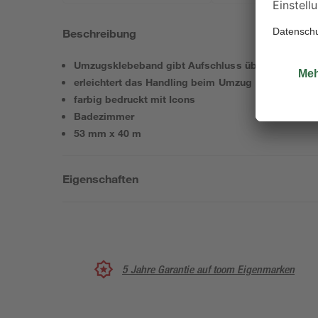
Beschreibung
Umzugsklebeband gibt Aufschluss über die Verwe
erleichtert das Handling beim Umzug
farbig bedruckt mit Icons
Badezimmer
53 mm x 40 m
Eigenschaften
5 Jahre Garantie auf toom Eigenmarken