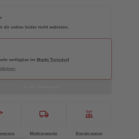
e
 dir online leider nicht anbieten.
 mehr verfügbar
im
Markt
Troisdorf
 Märkten
In den Warenkorb
eservice
Miettransporter
Energie sparen