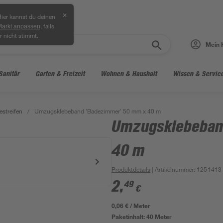
✕
ier kannst du deinen
, falls
Markt anpassen
r nicht stimmt.
Mein 
Sanitär
Garten & Freizeit
Wohnen & Haushalt
Wissen & Servic
streifen
/
Umzugsklebeband 'Badezimmer' 50 mm x 40 m
Umzugsklebeban
40 m
Produktdetails
| Artikelnummer
:
1251413
2
,
49
€
0,06 € / Meter
Paketinhalt:
40 Meter