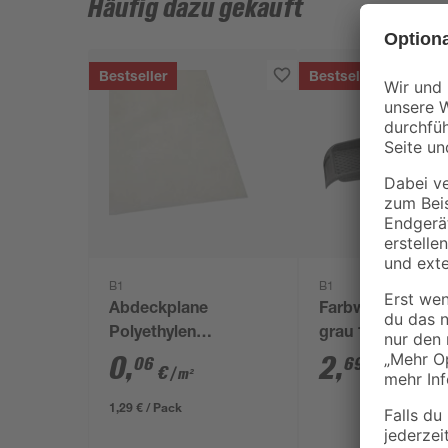
Häufig dazu gekauft
Bestseller
Bestseller
B1
B1
Abdeckplane
Farbwanne Kunst
Polyethylen
grau 15 x 32 cm
transparent 4 x 5 m
0
,
2
,
06
69
€
€
/ m²
1,29 € / Pack