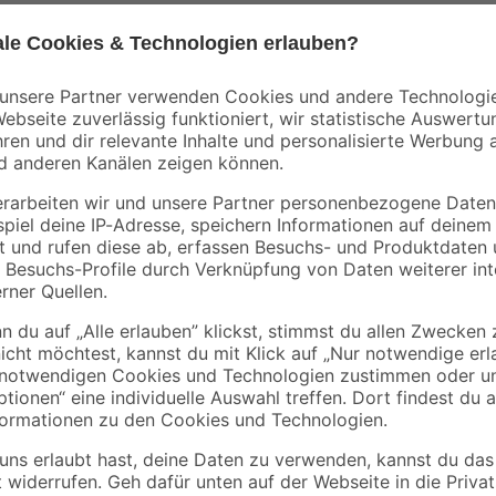
- 11 %
Mengenrabatt
Bestseller
toom
stoff
Baueimer 12 l
Umzugskarton mit
Textfeld 65 l
1
,
3
,
49
99
€
€
1,69 €