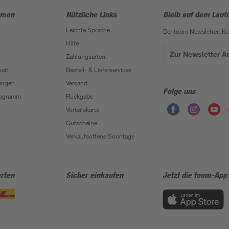
hmen
Nützliche Links
Bleib auf dem Lauf
Leichte Sprache
Der toom Newsletter: K
Hilfe
Zur Newsletter 
Zahlungsarten
eit
Bestell- & Lieferservices
ungen
Versand
Folge uns
Programm
Rückgabe
Vorteilskarte
Gutscheine
Verkaufsoffene Sonntage
rten
Sicher einkaufen
Jetzt die toom-App