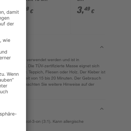
gezahnt 18 cm
cm
4
,
3
,
99
49
€
€
ann vielseitig verwendet werden und ist in
n erhältlich. Die TÜV-zertifizierte Masse eignet sich
lägen, bspw. Teppich, Fliesen oder Holz. Der Kleber ist
t eine Verlegezeit von 15 bis 20 Minuten. Der Gebrauch
sehen. Bitte beachten Sie weitere Hinweise auf der
l- 2H-isothiazol-3-on (3:1). Kann allergische