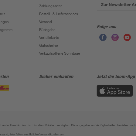
Zur Newsletter 
Zahlungsarten
eit
Bestell- & Lieferservices
ungen
Versand
Folge uns
Programm
Rückgabe
Vorteilskarte
Gutscheine
Verkaufsoffene Sonntage
rten
Sicher einkaufen
Jetzt die toom-App
sind unter Umständen nicht in allen Märkten verfügbar. Die angegebenen Verfügbarkeiten beziehen s
ersand, hier fallen zusätzliche Versandkosten an.