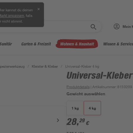
✕
ier kannst du deinen
, falls
Markt anpassen
r nicht stimmt.
Mein 
Sanitär
Garten & Freizeit
Wohnen & Haushalt
Wissen & Servic
pezierwerkzeug
/
Kleister & Kleber
/
Universal-Kleber 4 kg
Universal-Kleber
Produktdetails
| Artikelnummer
:
8150209
Gewicht auswählen
1 kg
4 kg
28
,
29
€