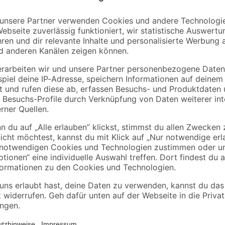
11
,
1
,
09
99
€
€
11,09 € / Kilogramm
7,11 € / Liter
Dieser Universal-Kleber von toom k
unterschiedlichen Verpackungsgröße
optimal zum Verkleben von Bodenbe
leicht zu verarbeiten und erforder
ist nur für den Innenbereich vorge
Verpackung.
Reaktionsgemisch aus 5-Chlor-2-methyl-4-isothiazolin-3-on und 2-Methy