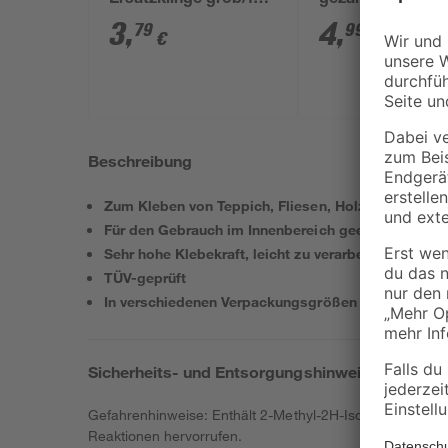
Ersatzklinge grob/fein
gezahnt 18 cm
gezahnt
3
,
4
,
79
99
€
€
Beschreibung
Zum Kleben von Teppich, Fliesen, Holz und mehr
Für den Gebrauch im Innenbereich geeignet
Sehr hohe Klebekraft, leicht zu verarbeiten
TÜV-geprüft
In verschiedenen Verpackungsgrößen erhältlich
Sicherheits- und Entsorgungshinweise
Gefahrenhinweise: Enthält 2-Methyl-2H-Isothiazol-3-on, 
Reaktionen hervorrufen.