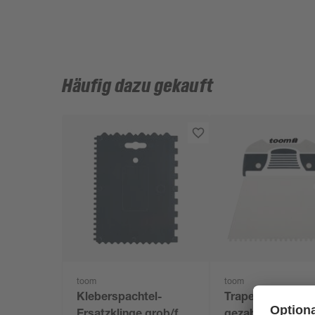
Häufig dazu gekauft
toom
toom
Kleberspachtel-
Trapezspachtel