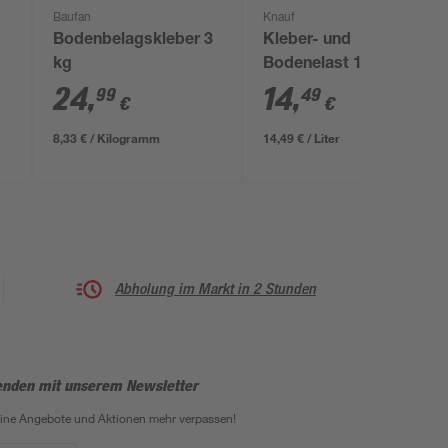
Baufan
Knauf
Bodenbelagskleber 3
Kleber- und
kg
Bodenelast 1000 ml
24
,
14
,
99
49
€
€
8,33 € / Kilogramm
14,49 € / Liter
Abholung im Markt in 2 Stunden
enden mit unserem Newsletter
eine Angebote und Aktionen mehr verpassen!