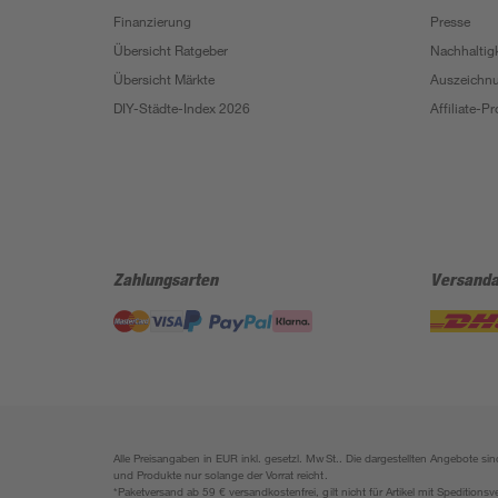
Finanzierung
Presse
Übersicht Ratgeber
Nachhaltigk
Übersicht Märkte
Auszeichn
DIY-Städte-Index 2026
Affiliate-
Zahlungsarten
Versanda
Alle Preisangaben in EUR inkl. gesetzl. MwSt.. Die dargestellten Angebote 
und Produkte nur solange der Vorrat reicht.
*Paketversand ab 59 € versandkostenfrei, gilt nicht für Artikel mit Speditionsv