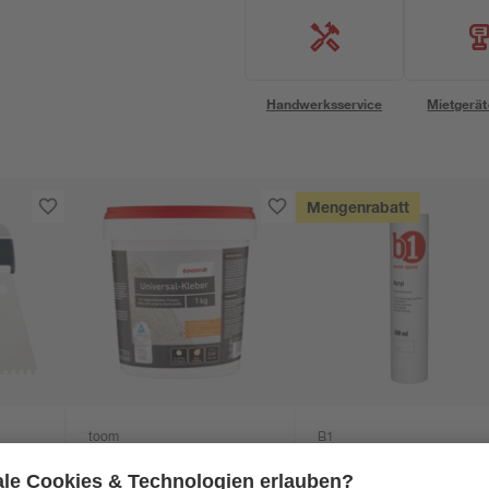
Handwerksservice
Mietgerät
Mengenrabatt
toom
B1
Universal-Kleber 1 kg
Acryl weiß 280 ml