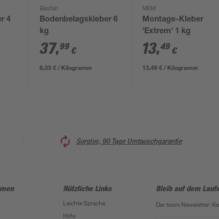
Baufan
MEM
r 4
Bodenbelagskleber 6
Montage-Kleber
kg
'Extrem' 1 kg
37
,
13
,
99
49
€
€
6,33 € / Kilogramm
13,49 € / Kilogramm
Sorglos, 90 Tage Umtauschgarantie
hmen
Nützliche Links
Bleib auf dem Lauf
Leichte Sprache
Der toom Newsletter: K
Hilfe