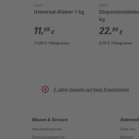
toom
toom
Universal-Kleber 1 kg
Dispersionsklebe
kg
11
,
22
,
09
99
€
€
11,09 € / Kilogramm
5,75 € / Kilogramm
5 Jahre Garantie auf toom Eigenmarken
Wissen & Service
Unterne
Handwerksservice
Über uns
Entsorgungsservice
Karriere