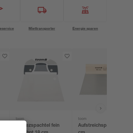
eservice
Miettransporter
Energie sparen
toom
toom
Trapezspachtel fein
Aufstreichspachtel 18