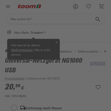
Mein Markt:
Troisdorf
✕
Hier kannst du deinen
, falls er nicht
Markt anpassen
/
Bauen & Renovieren
/
Elektroinstallation
/
Elektrozubehör
/
Netzt
stimmt.
Universal-Netzgerät NG1000
USB
Produktdetails
| Artikelnummer
:
9410033
20
,
99
€
inkl. 19% MwSt.
Lieferung nach Hause