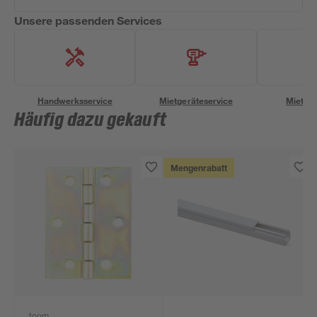
Unsere passenden Services
Handwerksservice
Mietgeräteservice
Miettra
Häufig dazu gekauft
Mengenrabatt