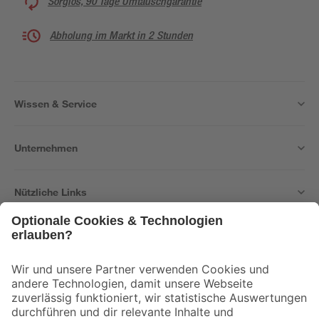
Sorglos, 90 Tage Umtauschgarantie
Abholung im Markt in 2 Stunden
Wissen & Service
Unternehmen
Nützliche Links
Bleib auf dem Laufenden mit unserem Newsletter
Der toom Newsletter: Keine Angebote und Aktionen mehr verpassen!
Zur Newsletter Anmeldung