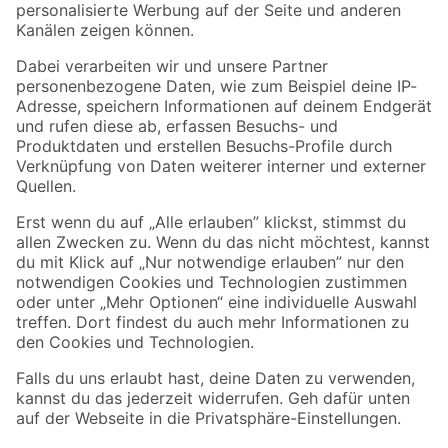
Folge uns
Zahlungsarten
Versandarten
Sicher einkaufen
Jetzt die toom-App herunterladen
Alle Preisangaben in EUR inkl. gesetzl. MwSt.. Die dargestellten Angebote sind unter
Umständen nicht in allen Märkten verfügbar. Die angegebenen Verfügbarkeiten beziehen
sich auf den unter "Mein Markt" ausgewählten toom Baumarkt. Alle Angebote und