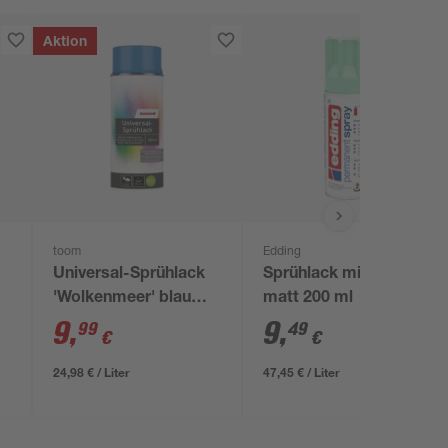
Aktion
toom
Edding
Universal-Sprühlack
Sprühlack minzgrün
'Wolkenmeer' blau
matt 200 ml
seidenmatt 400 ml
9
,
9
,
99
49
€
€
24,98 € / Liter
47,45 € / Liter