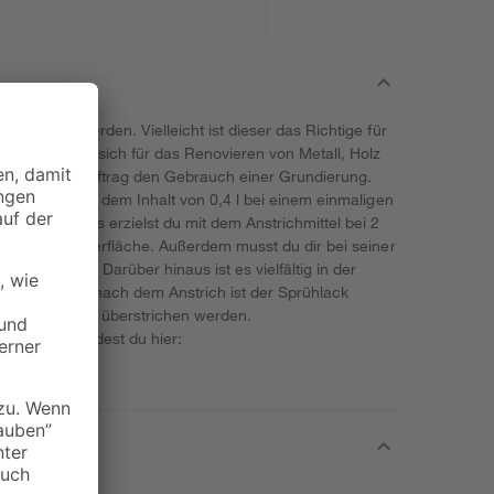
erwendet werden. Vielleicht ist dieser das Richtige für
n Toom eignet sich für das Renovieren von Metall, Holz
wir vor dem Auftrag den Gebrauch einer Grundierung.
assen sich mit dem Inhalt von 0,4 l bei einem einmaligen
ndes Ergebnis erzielst du mit dem Anstrichmittel bei 2
eidenmatte Oberfläche. Außerdem musst du dir bei seiner
en machen. Darüber hinaus ist es vielfältig in der
ist. 30 Minuten nach dem Anstrich ist der Sprühlack
nach 6 Stunden überstrichen werden.
 mit Lack findest du hier:
n/lacke
.