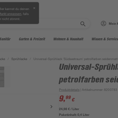
✕
ier kannst du deinen
, falls
Markt anpassen
r nicht stimmt.
Mein 
Sanitär
Garten & Freizeit
Wohnen & Haushalt
Wissen & Servic
acke
/
Sprühlacke
/
Universal-Sprühlack 'Südseetraum' petrolfarben seidenmatt
Universal-Sprüh
petrolfarben se
Produktdetails
| Artikelnummer
:
8200783
9
,
99
€
24,98 € / Liter
Paketinhalt:
0,4 Liter