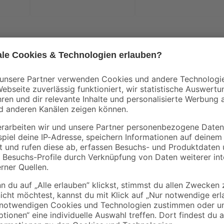
Lacke können in vielen Bereichen v
dein Projekt? Dieser Sprühlack vo
und Kunststoff. Dabei empfehlen 
Größere Flächen von bis zu 2 m² l
Anstrich behandeln. Ein anspreche
Anstrichen. So schaffst du eine s
Nutzung im Innenbereich keine Sorg
Streichart, da es lösemittelhaltig 
schließlich getrocknet und kann 
Weitere Hinweise zu deinem Projekt
www.toom.de/b/eigenmarke/farbe