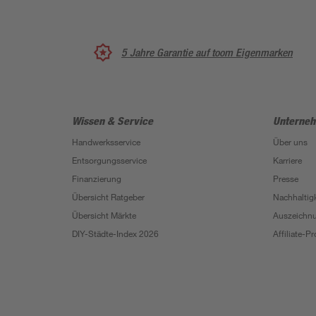
5 Jahre Garantie auf toom Eigenmarken
Wissen & Service
Unterne
Handwerksservice
Über uns
Entsorgungsservice
Karriere
Finanzierung
Presse
Übersicht Ratgeber
Nachhaltigk
Übersicht Märkte
Auszeichn
DIY-Städte-Index 2026
Affiliate-