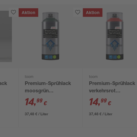
Aktion
Aktion
toom
toom
ack
Premium-Sprühlack
Premium-Sprühlack
moosgrün
verkehrsrot
seidenmatt 400 ml
seidenmatt 400 ml
14
,
14
,
99
99
€
€
ml
37,48 € / Liter
37,48 € / Liter