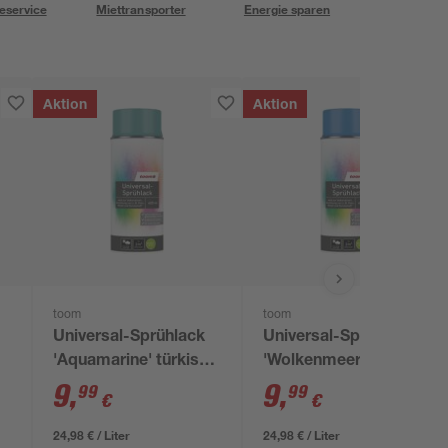
eservice
Miettransporter
Energie sparen
Aktion
Aktion
toom
toom
Universal-Sprühlack
Universal-Sprühlack
'Aquamarine' türkis
'Wolkenmeer' blau
seidenmatt 400 ml
seidenmatt 400 ml
9
,
9
,
99
99
€
€
24,98 € / Liter
24,98 € / Liter