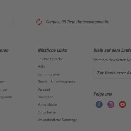
Sorglos, 90 Tage Umtauschgarantie
hmen
Nützliche Links
Bleib auf dem Lauf
Leichte Sprache
Der toom Newsletter: K
Hilfe
Zur Newsletter 
Zahlungsarten
eit
Bestell- & Lieferservices
ungen
Versand
Folge uns
Programm
Rückgabe
Vorteilskarte
Gutscheine
Verkaufsoffene Sonntage