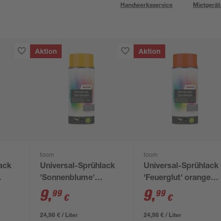
Handwerksservice
Mietgerät
Aktion
Aktion
toom
toom
ack
Universal-Sprühlack
Universal-Sprühlack
'Sonnenblume'
'Feuerglut' orange
ml
orangegelb
seidenmatt 400 ml
9
,
9
,
99
99
€
€
seidenmatt 400 ml
24,98 € / Liter
24,98 € / Liter