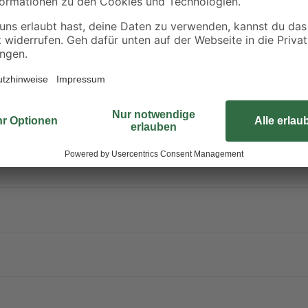
ter steht unter Druck: kann bei Erwärmung bersten. Verursacht schw
istiger Wirkung.
erpackung oder Kennzeichnungsetikett bereithalten. Darf nicht in die H
ächen, Funken, offenen Flammen sowie anderen Zündquellenarten fernh
n oder in gut belüfteten Räumen verwenden. Freisetzung in die Umwel
 der Haut: Mit viel Wasser und Seife waschen. Bei Unwohlsein GIFT
 Verschüttete Mengen aufnehmen. In einem geschlossenen Behälter an 