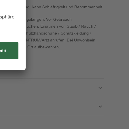
ere Augenreizung. Kann Schläfrigkeit und Benommenheit
ände von Kindern gelangen. Vor Gebrauch
alten. Nicht rauchen. Einatmen von Staub / Rauch /
t vermeiden. Schutzhandschuhe / Schutzkleidung /
INFORMATIONSZENTRUM/Arzt anrufen. Bei Unwohlsein
einem trockenen Ort aufbewahren.