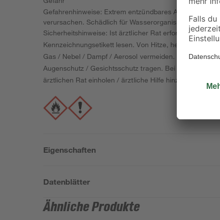
Gefahr
Gefahrenhinweise: Extrem entzündbares Aerosol. Behäl
verursachen. Schädlich für Wasserorganismen mit langfr
Sicherheitshinweise: Ist ärztlicher Rat erforderlich, V
Kennzeichnungsetikett lesen. Von Hitze, heißen Oberfl
Gas / Nebel / Dampf / Aerosol vermeiden. Nur im Freie
Augenschutz / Gesichtsschutz tragen. Bei Kontakt mit
ärztlichen Rat einholen / ärztliche Hilfe hinzuziehen.
Eigenschaften
Datenblätter
Ähnliche Produkte