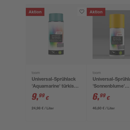
Aktion
Aktion
toom
toom
Universal-Sprühlack
Universal-Sprühl
'Aquamarine' türkis
'Sonnenblume'
seidenmatt 400 ml
orangegelb
9
,
6
,
99
99
€
€
seidenmatt 150 
24,98 € / Liter
46,60 € / Liter