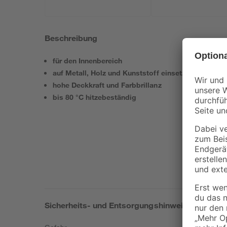
Beschreibung
für den Innenbereich
auf Metall, Holz und Kunststoff einsetzbar
hohe Deckkraft und Farbbrillanz
bis 80 °C hitzebeständig
Sicherheits- und Entsorgungshinweise