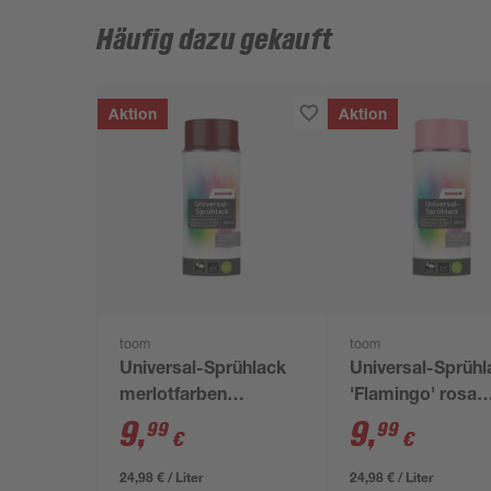
Häufig dazu gekauft
Aktion
Aktion
toom
toom
Universal-Sprühlack
Universal-Sprühl
merlotfarben
'Flamingo' rosa
seidenmatt 400 ml
seidenmatt 400 
9
,
9
,
99
99
€
€
24,98 € / Liter
24,98 € / Liter