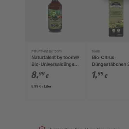
naturtalent by toom
toom
Naturtalent by toom®
Bio-Citrus-
Bio-Universaldünger
Düngestäbchen 
1 l
Stück
8
,
1
,
99
99
€
€
8,99 € / Liter