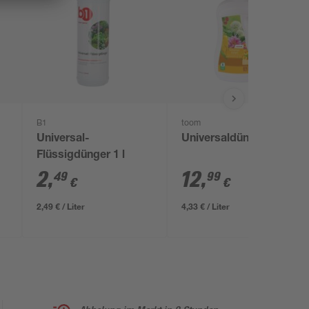
B1
toom
Universal-
Universaldünger 3 l
Flüssigdünger 1 l
2
,
12
,
49
99
€
€
2,49 € / Liter
4,33 € / Liter