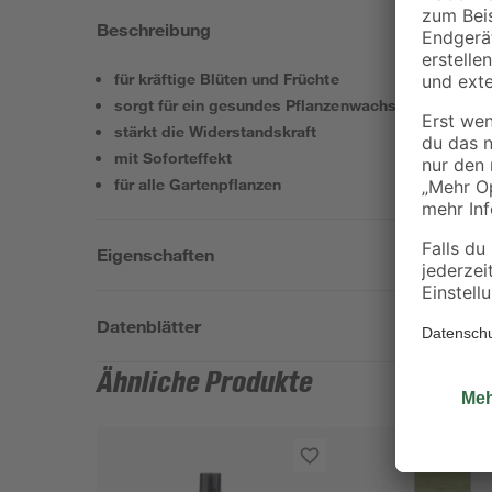
Beschreibung
für kräftige Blüten und Früchte
sorgt für ein gesundes Pflanzenwachstum
stärkt die Widerstandskraft
mit Soforteffekt
für alle Gartenpflanzen
Eigenschaften
Datenblätter
Ähnliche Produkte