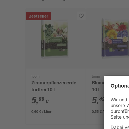
Bestseller
toom
toom
Zimmerpflanzenerde
Blumenerde torff
torffrei 10 l
10 l
5
,
5
,
99
49
€
€
0,60 € / Liter
0,55 € / Liter