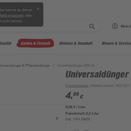
✕
ier kannst du deinen
, falls
Markt anpassen
r nicht stimmt.
Mein 
Sanitär
Garten & Freizeit
Wohnen & Haushalt
Wissen & Servic
lumendünger & Pflanzendünger
/
Universaldünger 500 ml
Universaldünger
Produktdetails
| Artikelnummer
:
4501011
4
,
99
€
9,98 € / Liter
Paketinhalt:
0,5 Liter
inkl. 19% MwSt.