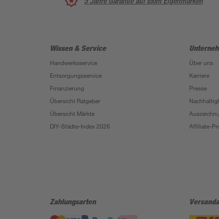
5 Jahre Garantie auf toom Eigenmarken
Wissen & Service
Unterne
Handwerksservice
Über uns
Entsorgungsservice
Karriere
Finanzierung
Presse
Übersicht Ratgeber
Nachhaltigk
Übersicht Märkte
Auszeichn
DIY-Städte-Index 2026
Affiliate-
Zahlungsarten
Versanda