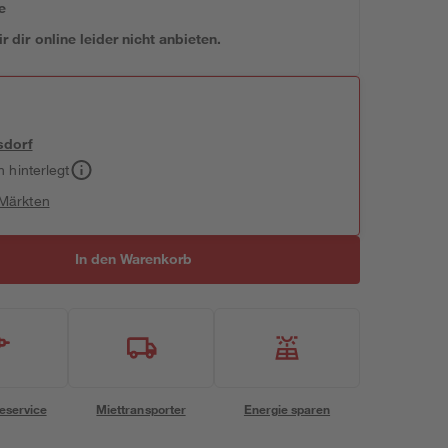
e
 dir online leider nicht anbieten.
sdorf
h hinterlegt
 Märkten
In den Warenkorb
eservice
Miettransporter
Energie sparen