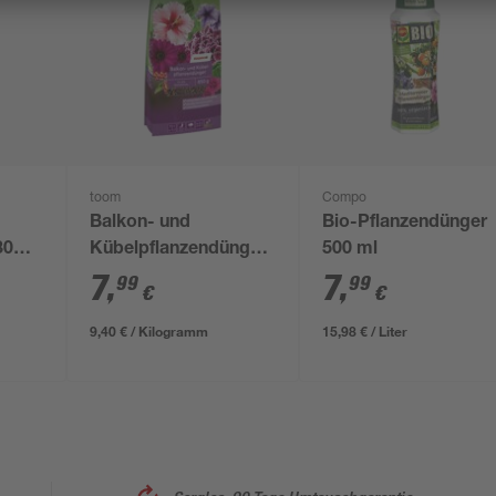
toom
Compo
Balkon- und
Bio-Pflanzendünger
30
Kübelpflanzendünger
500 ml
850 g
7
,
7
,
99
99
€
€
9,40 € / Kilogramm
15,98 € / Liter