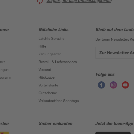
Sorglos, 90 Tage Umtauschgarantie
hmen
Nützliche Links
Bleib auf dem Lauf
Leichte Sprache
Der toom Newsletter: K
Hilfe
Zur Newsletter 
Zahlungsarten
eit
Bestell- & Lieferservices
ungen
Versand
Folge uns
Programm
Rückgabe
Vorteilskarte
Gutscheine
Verkaufsoffene Sonntage
rten
Sicher einkaufen
Jetzt die toom-App