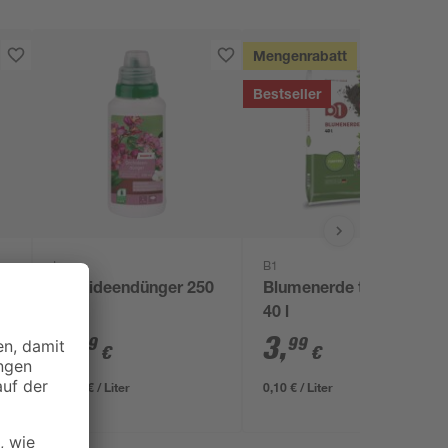
Mengenrabatt
Bestseller
toom
B1
Orchideendünger 250
Blumenerde torffrei
l
ml
40 l
3
,
3
,
99
99
€
€
15,96 € / Liter
0,10 € / Liter