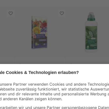
toom
toom
rei
Blumenerde torffrei
Grünpflanzen- und
20 l
Palmendünger 500 m
7
,
4
,
49
99
€
€
0,37 € / Liter
9,98 € / Liter