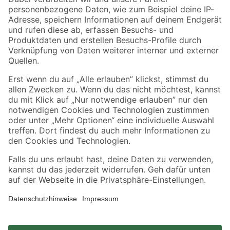
Zahlungsarten
Versandarten
Sicher einkaufen
Jetzt die toom-App herunterladen
Alle Preisangaben in EUR inkl. gesetzl. MwSt.. Die dargestellten Angebote sind unter
Umständen nicht in allen Märkten verfügbar. Die angegebenen Verfügbarkeiten beziehen
sich auf den unter "Mein Markt" ausgewählten toom Baumarkt. Alle Angebote und
Produkte nur solange der Vorrat reicht.
*Paketversand ab 59 € versandkostenfrei, gilt nicht für Artikel mit Speditionsversand, hier
fallen zusätzliche Versandkosten an.