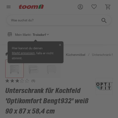
Mein Markt:
Troisdorf
✕
Hier kannst du deinen
, falls er nicht
Markt anpassen
/
Wohnen & Haushalt
/
Küche
/
Küchenmöbel
/
Unterschrank für 
stimmt.
(1)
Unterschrank für Kochfeld
'Optikomfort Bengt932' weiß
90 x 87 x 58,4 cm