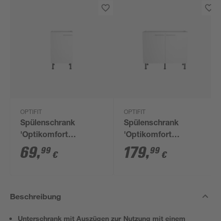
OPTIFIT
OPTIFIT
Spülenschrank
Spülenschrank
'Optikomfort
'Optikomfort
Bengt932' weiß 50 x
Bengt932' weiß 100 x
69
,
179
,
99
99
€
€
87 x 58,4 cm
87 x 58,4 cm
Beschreibung
Unterschrank mit Auszügen zur Nutzung mit einem