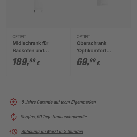
OPTIFIT
OPTIFIT
Midischrank für
Oberschrank
Backofen und
'Optikomfort
Kühlschrank
Rurik986' weiß 40 x
189
,
69
,
99
99
€
€
'Optikomfort
70,4 x 34,9 cm
Bengt932' weiß 60 x
176,6 x 58,4 cm
5 Jahre Garantie auf toom Eigenmarken
Sorglos, 90 Tage Umtauschgarantie
Abholung im Markt in 2 Stunden