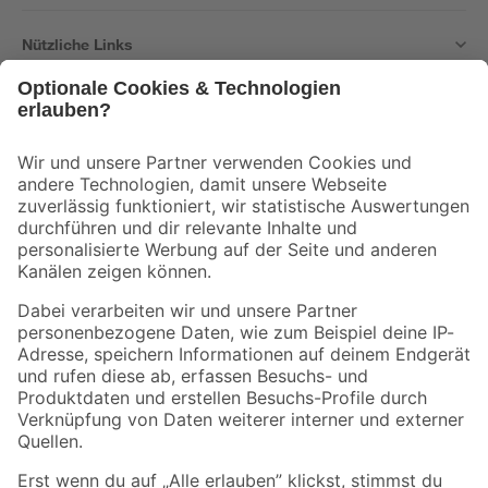
Nützliche Links
Bleib auf dem Laufenden mit unserem Newsletter
Der toom Newsletter: Keine Angebote und Aktionen mehr verpassen!
Zur Newsletter Anmeldung
Folge uns
Zahlungsarten
Versandarten
Sicher einkaufen