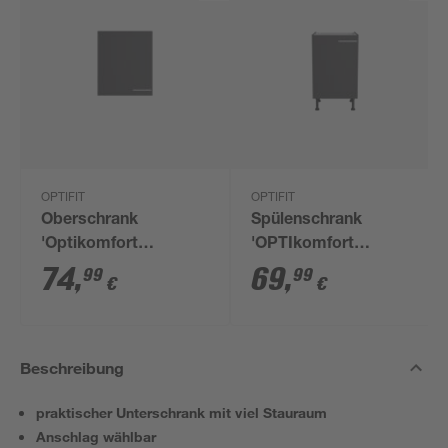
OPTIFIT
OPTIFIT
Oberschrank
Spülenschrank
'Optikomfort
'OPTIkomfort
Ingvar420' anthrazit
Ingvar420' anthrazit
74
,
69
,
99
99
€
€
matt 60 x 70,4 x 34,9
matt 50 x 87 x 58,4
cm
cm
Beschreibung
praktischer Unterschrank mit viel Stauraum
Anschlag wählbar