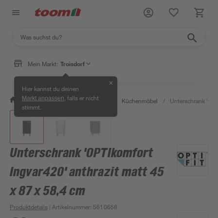
Mein Markt:
Troisdorf
✕
Hier kannst du deinen
, falls er nicht
Markt anpassen
/
Wohnen & Haushalt
/
Küche
/
Küchenmöbel
/
Unterschrank 'OPT
stimmt.
Unterschrank 'OPTIkomfort
Ingvar420' anthrazit matt 45
x 87 x 58,4 cm
Produktdetails
| Artikelnummer
:
5610658