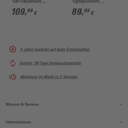
'OPTIkomfort
'Optikomfort
Ingvar420' anthrazit
Linus984'
109
,
89
,
99
99
€
€
matt 60 x 87 x 58,4
anthrazit/eichefarben
cm
60 x 87 x 58,4 cm
5 Jahre Garantie auf toom Eigenmarken
Sorglos, 90 Tage Umtauschgarantie
Abholung im Markt in 2 Stunden
Wissen & Service
Unternehmen