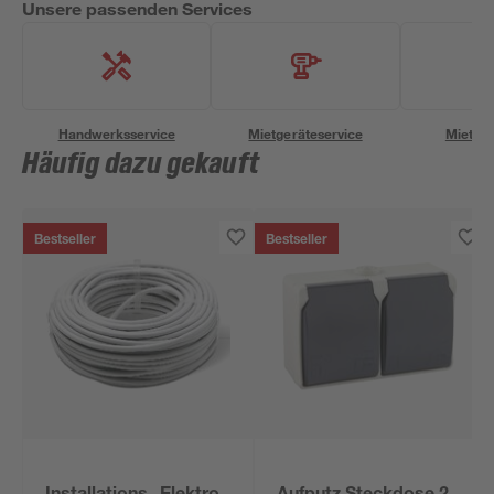
Unsere passenden Services
Handwerksservice
Mietgeräteservice
Miettra
Häufig dazu gekauft
Bestseller
Bestseller