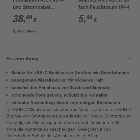
Installations-,Elektro-
Aufputz Steckdose 2-
und Stromkabel
fach Feuchtraum IP44
NYM-J 3x1,5mm² 50
36
,
5
,
99
99
€
€
m
0,74 € / Meter
Beschreibung
Schutz für USB-C Buchsen an Geräten wie Smartphones
passgenaue Metallstecker für sicheren Halt
bewahrt den Anschluss vor Staub und Schmutz
schonende Formgebung schützt die Kontakte
einfache Anwendung durch vorsichtiges Einstecken
Die USB-C Staubschutzstecker aus Metall schützen die USB-C
Buchse von Smartphones zuverlässig vor Staub, Schmutz und
Feuchtigkeit. Die passgenaue Form sorgt für sicheren Sitz,
ohne die Kontakte zu beschädigen. Geeignet für den
dauerhaften Schutz des Anschlusses im Alltag.