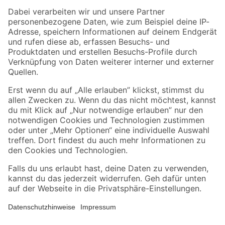
Zahlungsarten
Versandarten
Sicher einkaufen
Jetzt die toom-App herunterladen
Alle Preisangaben in EUR inkl. gesetzl. MwSt.. Die dargestellten Angebote sind unter
Umständen nicht in allen Märkten verfügbar. Die angegebenen Verfügbarkeiten beziehen
sich auf den unter "Mein Markt" ausgewählten toom Baumarkt. Alle Angebote und
Produkte nur solange der Vorrat reicht.
*Paketversand ab 59 € versandkostenfrei, gilt nicht für Artikel mit Speditionsversand, hier
fallen zusätzliche Versandkosten an.