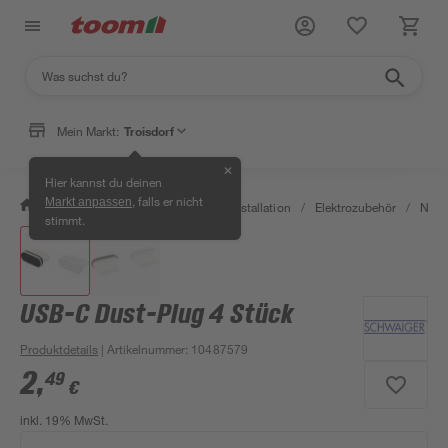
Mein Markt:
Troisdorf
✕
Hier kannst du deinen
, falls er nicht
Markt anpassen
/
Bauen & Renovieren
/
Elektroinstallation
/
Elektrozubehör
/
Netzt
stimmt.
USB-C Dust-Plug 4 Stück
Produktdetails
| Artikelnummer
:
10487579
2
,
49
€
inkl. 19% MwSt.