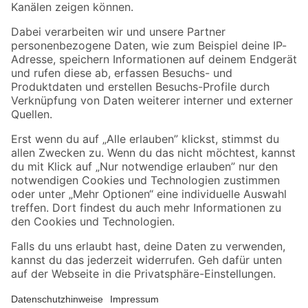
Folge uns
Zahlungsarten
Versandarten
Sicher einkaufen
Jetzt die toom-App herunterladen
Alle Preisangaben in EUR inkl. gesetzl. MwSt.. Die dargestellten Angebote sind unter
Umständen nicht in allen Märkten verfügbar. Die angegebenen Verfügbarkeiten beziehen
sich auf den unter "Mein Markt" ausgewählten toom Baumarkt. Alle Angebote und
Produkte nur solange der Vorrat reicht.
*Paketversand ab 59 € versandkostenfrei, gilt nicht für Artikel mit Speditionsversand, hier