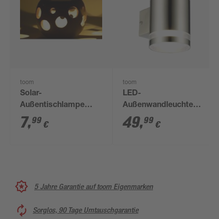
toom
toom
Solar-
LED-
Außentischlampe
Außenwandleuchte
warmweiß IP 44 Ø
'Lotse' 1000 lm
7
,
49
,
99
99
€
€
12,5 x 9,5 cm
warmweiß IP 44 Ø 9 x
13,2 cm
5 Jahre Garantie auf toom Eigenmarken
Sorglos, 90 Tage Umtauschgarantie