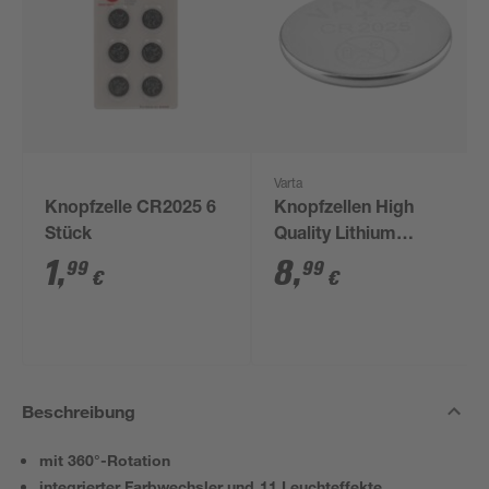
Varta
Knopfzelle CR2025 6
Knopfzellen High
Stück
Quality Lithium
CR2025 5 Stück
1
,
8
,
99
99
€
€
Beschreibung
mit 360°-Rotation
integrierter Farbwechsler und 11 Leuchteffekte