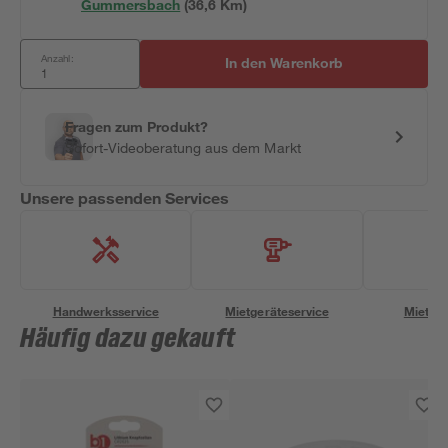
Gummersbach
(
36,6
 Km)
Anzahl:
In den Warenkorb
Fragen zum Produkt?
Sofort-Videoberatung aus dem Markt
Unsere passenden Services
Handwerksservice
Mietgeräteservice
Miettra
Häufig dazu gekauft