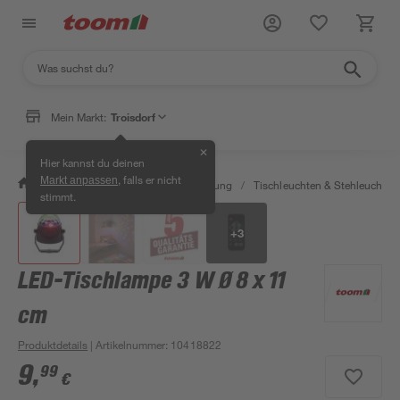
Mein Markt:
Troisdorf
✕
Hier kannst du deinen
, falls er nicht
Markt anpassen
/
Wohnen & Haushalt
/
Beleuchtung
/
Tischleuchten & Stehleuchten
stimmt.
+
3
LED-Tischlampe 3 W Ø 8 x 11
cm
Produktdetails
| Artikelnummer
:
10418822
9
,
99
€