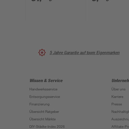
tageslichtweiß 29 x
cm
2,5 cm
5 Jahre Garantie auf toom Eigenmarken
Wissen & Service
Unterne
Handwerksservice
Über uns
Entsorgungsservice
Karriere
Finanzierung
Presse
Übersicht Ratgeber
Nachhaltigk
Übersicht Märkte
Auszeichn
DIY-Städte-Index 2026
Affiliate-