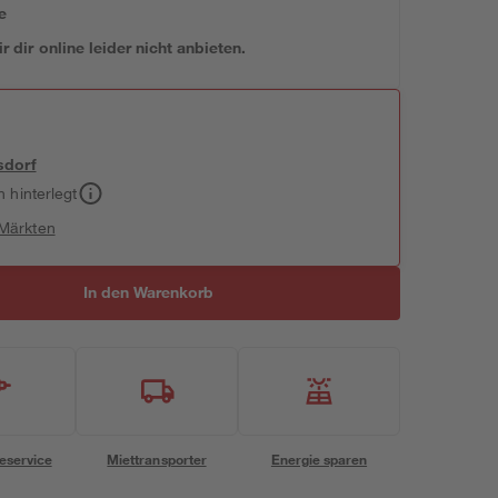
e
 dir online leider nicht anbieten.
sdorf
h hinterlegt
 Märkten
In den Warenkorb
eservice
Miettransporter
Energie sparen