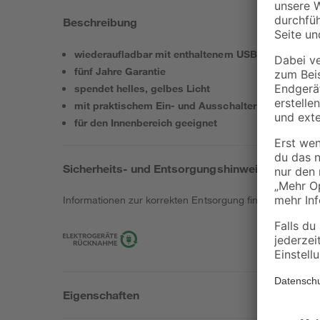
Beschreibung
wiederaufladbar mit enthaltenem USB-Kabel
fünf Jahre Garantie
spendet helles, gelbes Licht
mit praktischem Ein- und Ausschalter
für den Innenbereich geeignet
Sicherheits- und Entsorgungshinweise
Informationen zur korrekten Entsorgung findest du
hier
.
Eigenschaften