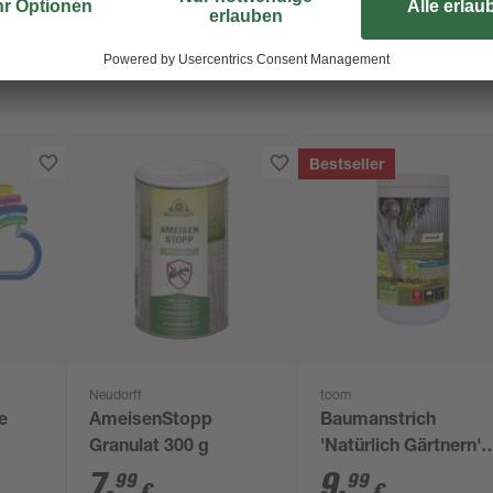
Bestseller
Neudorff
toom
e
AmeisenStopp
Baumanstrich
Granulat 300 g
'Natürlich Gärtnern'
 20
1,5 l
7
,
9
,
99
99
€
€