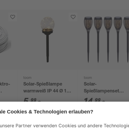
toom
toom
ektro-
Solar-Spießlampe
Solar-
warmweiß IP 44 Ø 10
Spießlampenset
 50
x 39 cm
warmweiß IP 44 7,5 
5
,
14
,
99
99
€
€
43 cm 5 Stück