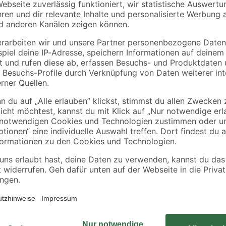
Die USB-Tischleuchte 'Smiley' aus 
fröhliche Stimmung in deinen Inne
USB-Kabel wiederaufladen und ist 
bedienen. Mit ihren Maßen von 18 
Laune. Zusätzlich stehen dir fünf 