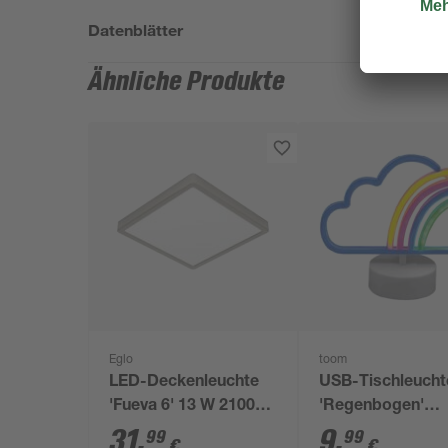
Datenblätter
Ähnliche Produkte
Eglo
toom
LED-Deckenleuchte
USB-Tischleucht
'Fueva 6' 13 W 2100
'Regenbogen'
lm warmweiß bis
Kunststoff 23,5 x
31
,
9
,
99
99
€
€