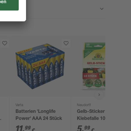
Varta
Neudorff
Batterien 'Longlife
Gelb-Sticker
Power' AAA 24 Stück
Klebefalle 10 Stück
11
,
5
,
99
99
€
€