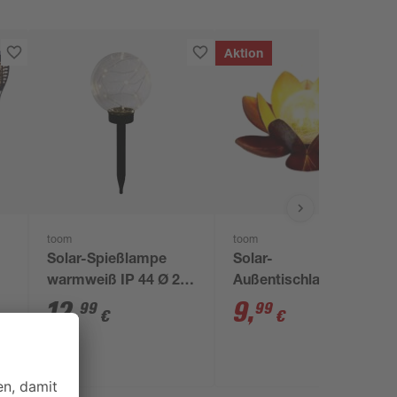
Aktion
toom
toom
Solar-Spießlampe
Solar-
warmweiß IP 44 Ø 20
Außentischlampe
x
x 54,5 cm
warmweiß IP 44 Ø 27
12
,
9
,
99
99
€
€
x 11,5 cm