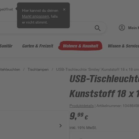
geöffnet
✕
Hier kannst du deinen
, falls
Markt anpassen
er nicht stimmt.
Mein 
Sanitär
Garten & Freizeit
Wohnen & Haushalt
Wissen & Servic
Stehleuchten
/
Tischlampen
/
USB-Tischleuchte 'Smiley' Kunststoff 18 x 18 cm
USB-Tischleuchte
Kunststoff 18 x 
Produktdetails
| Artikelnummer
:
1048649
9
,
99
€
inkl. 19% MwSt.