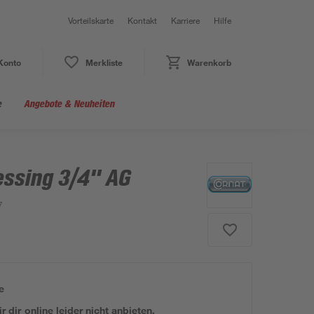
Vorteilskarte
Kontakt
Karriere
Hilfe
Konto
Merkliste
Warenkorb
e
Angebote & Neuheiten
essing 3/4" AG
7
e
 dir online leider nicht anbieten.