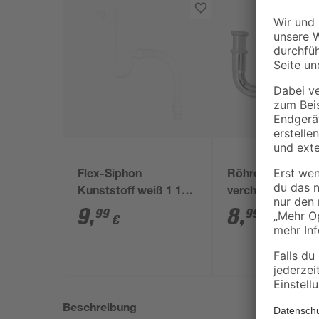
Flex-Siphon
Röhrensiphon
Kunststoff weiß 1 1/2'
verchromt 1 1/4"
x 40/50 mm
mm
9
,
8
,
99
99
€
€
Beschreibung