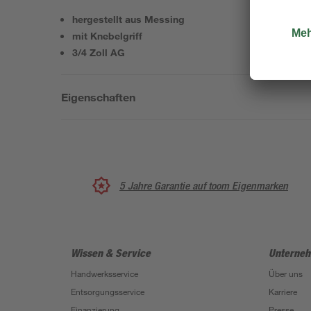
hergestellt aus Messing
mit Knebelgriff
3/4 Zoll AG
Eigenschaften
5 Jahre Garantie auf toom Eigenmarken
Wissen & Service
Unterne
Handwerksservice
Über uns
Entsorgungsservice
Karriere
Finanzierung
Presse