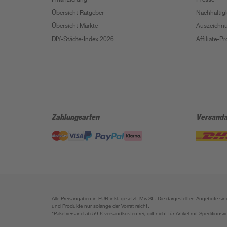
Übersicht Ratgeber
Nachhaltigk
Übersicht Märkte
Auszeichn
DIY-Städte-Index 2026
Affiliate-
Zahlungsarten
Versanda
Alle Preisangaben in EUR inkl. gesetzl. MwSt.. Die dargestellten Angebote 
und Produkte nur solange der Vorrat reicht.
*Paketversand ab 59 € versandkostenfrei, gilt nicht für Artikel mit Speditionsv