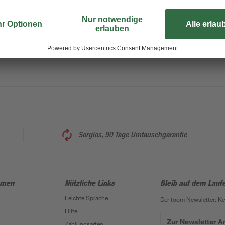
Sorglos, 90 Tage Umtauschgarantie
hmen
Nützliche Links
Bleib auf dem Lauf
Leichte Sprache
Der toom Newsletter: K
Hilfe
Zur Newsletter 
Zahlungsarten