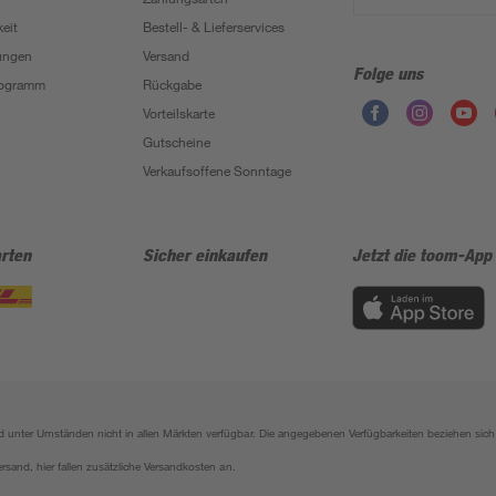
eit
Bestell- & Lieferservices
ungen
Versand
Folge uns
Programm
Rückgabe
Vorteilskarte
Gutscheine
Verkaufsoffene Sonntage
rten
Sicher einkaufen
Jetzt die toom-App
sind unter Umständen nicht in allen Märkten verfügbar. Die angegebenen Verfügbarkeiten beziehen s
ersand, hier fallen zusätzliche Versandkosten an.