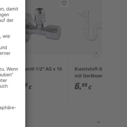
Eckventil 1/2" AG x 10
Kunststoff-Siphon
mm
mit Geräteanschluss
1 1/2" x 40 mm
3
,
6
,
79
99
€
€