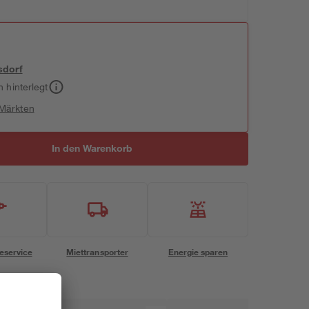
sdorf
h hinterlegt
 Märkten
In den Warenkorb
eservice
Miettransporter
Energie sparen