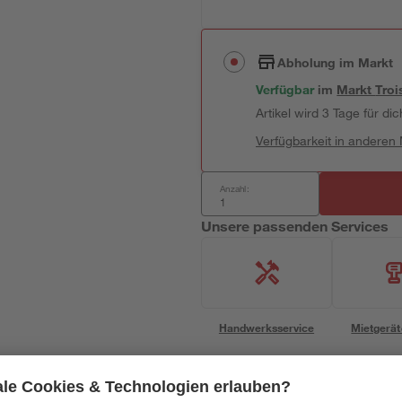
Abholung im Markt
Verfügbar
im
Markt
Troi
Artikel wird 3 Tage für dic
Verfügbarkeit in anderen
Anzahl:
Unsere passenden Services
Handwerksservice
Mietgerät