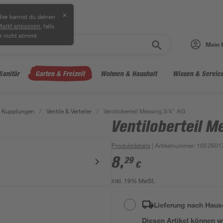
✕
ier kannst du deinen
, falls
Markt anpassen
r nicht stimmt.
Mein 
Sanitär
Garten & Freizeit
Wohnen & Haushalt
Wissen & Servic
& Kupplungen
/
Ventile & Verteiler
/
Ventiloberteil Messing 3/4" AG
Ventiloberteil M
Produktdetails
| Artikelnummer
:
1052601
8
,
29
€
inkl. 19% MwSt.
Lieferung nach Haus
Diesen Artikel können wir