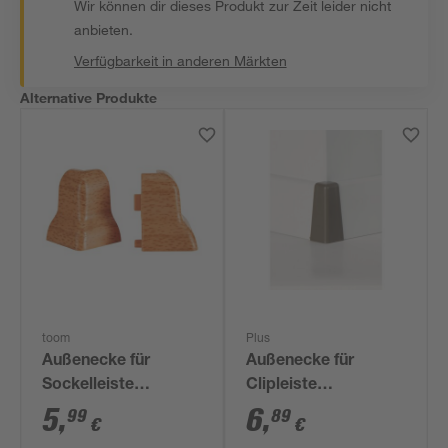
Wir können dir dieses Produkt zur Zeit leider nicht
anbieten.
Verfügbarkeit in anderen Märkten
Alternative Produkte
toom
Plus
Außenecke für
Außenecke für
Sockelleiste
Clipleiste
geschwungen
umbragrau, 2 Stück
5
,
6
,
99
89
€
€
Montana Eiche, 2