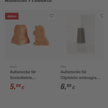
Ähnliche Produkte
Aktion
toom
Plus
Außenecke für
Außenecke für
Sockelleiste
Clipleiste umbragrau,
geschwungen
2 Stück
5
,
6
,
99
89
€
€
Montana Eiche, 2
Stück