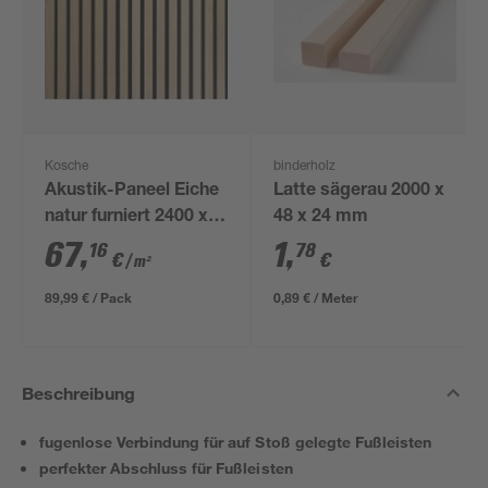
Kosche
binderholz
Akustik-Paneel Eiche
Latte sägerau 2000 x
natur furniert 2400 x
48 x 24 mm
561 x 19 mm
67
,
1
,
16
78
€
€
/ m²
89,99 € / Pack
0,89 € / Meter
Beschreibung
fugenlose Verbindung für auf Stoß gelegte Fußleisten
perfekter Abschluss für Fußleisten