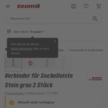
Mein Markt:
Troisdorf
✕
Hier kannst du deinen
, falls er nicht
Markt anpassen
/
Bauen & Renovieren
/
Bodenbeläge
/
Innenecken & Außenecken
/
stimmt.
Verbinder für Sockelleiste
Stein grau 2 Stück
Produktdetails
| Artikelnummer
:
7171662
Aktuell nicht verfügbar