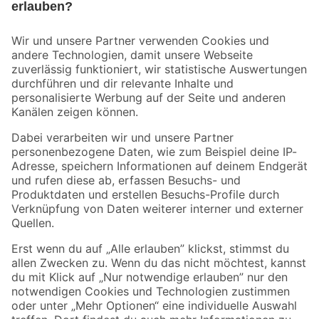
Bleib auf dem Laufenden mit unserem Newsletter
Der toom Newsletter: Keine Angebote und Aktionen mehr verpassen!
Zur Newsletter Anmeldung
Folge uns
Zahlungsarten
Versandarten
Sicher einkaufen
Jetzt die toom-App herunterladen