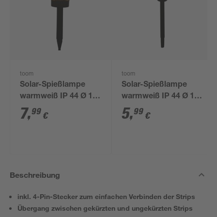
toom
toom
Solar-Spießlampe
Solar-Spießlampe
warmweiß IP 44 Ø 15
warmweiß IP 44 Ø 10
x 44 cm
x 39 cm
7
,
5
,
99
99
€
€
Beschreibung
inkl. 4-Pin-Stecker zum einfachen Verbinden der Strips
Übergang zwischen gekürzten und ungekürzten Strips