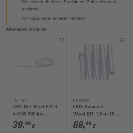
Wir können dir dieses Produkt zur Zeit leider nicht
anbieten.
Verfügbarkeit in anderen Märkten
Alternative Produkte
Paulmann
Paulmann
LED-Set 'FlexLED' 3
LED-Basisset
m 8 W 930 lm
'MaxLED' 1,5 m 18 W
warmweiß, weiß
1320 lm kaltweiß,
39
,
69
,
99
99
€
€
silber