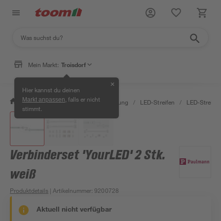
Mein Markt:
Troisdorf
✕
Hier kannst du deinen
, falls er nicht
Markt anpassen
/
Wohnen & Haushalt
/
Beleuchtung
/
LED-Streifen
/
LED-Streife
stimmt.
Verbinderset 'YourLED' 2 Stk.
weiß
Produktdetails
| Artikelnummer
:
9200728
Aktuell nicht verfügbar