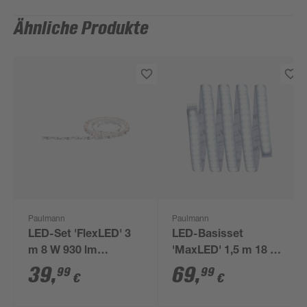
Ähnliche Produkte
Paulmann
Paulmann
LED-Set 'FlexLED' 3
LED-Basisset
m 8 W 930 lm
'MaxLED' 1,5 m 18 W
warmweiß, weiß
1320 lm kaltweiß,
39
,
69
,
99
99
€
€
silber