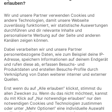
Bleib auf dem Laufenden mit unserem Newsletter
Der toom Newsletter: Keine Angebote und Aktionen mehr verpassen!
Zur Newsletter Anmeldung
Folge uns
Zahlungsarten
Versandarten
Sicher einkaufen
Jetzt die toom-App herunterladen