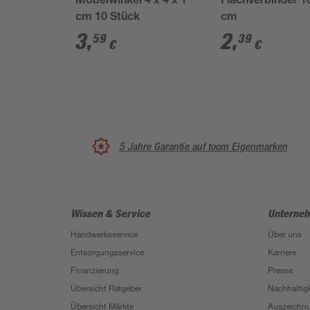
Möbelwinkel 4 x 4 x 1
Flachverbinder 1
cm 10 Stück
cm
3
,
2
,
59
39
€
€
5 Jahre Garantie auf toom Eigenmarken
Wissen & Service
Unterne
Handwerksservice
Über uns
Entsorgungsservice
Karriere
Finanzierung
Presse
Übersicht Ratgeber
Nachhaltigk
Übersicht Märkte
Auszeichn