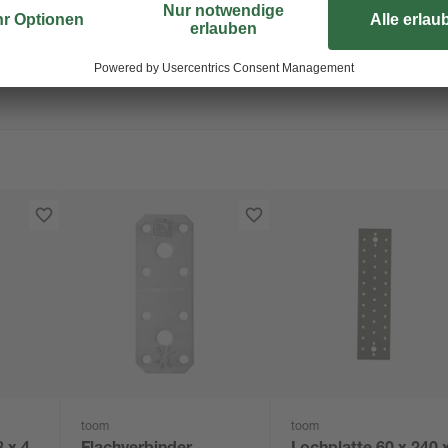
fixieren. Dank der gelben Verzink
Sie lassen sich optimal im Innenbe
toom
toom