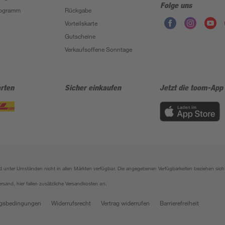
Folge uns
Programm
Rückgabe
Vorteilskarte
Gutscheine
Verkaufsoffene Sonntage
rten
Sicher einkaufen
Jetzt die toom-App
sind unter Umständen nicht in allen Märkten verfügbar. Die angegebenen Verfügbarkeiten beziehen s
ersand, hier fallen zusätzliche Versandkosten an.
gsbedingungen
Widerrufsrecht
Vertrag widerrufen
Barrierefreiheit