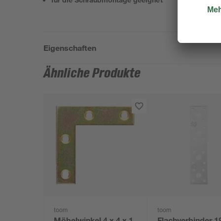
Eigenschaften
Ähnliche Produkte
toom
toom