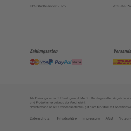
DIY-Städte-Index 2026
Affiliate-
Zahlungsarten
Versanda
Alle Preisangaben in EUR inkl. gesetzl. MwSt.. Die dargestellten Angebote 
und Produkte nur solange der Vorrat reicht.
*Paketversand ab 59 € versandkostenfrei, gilt nicht für Artikel mit Speditionsv
Datenschutz
Privatsphäre
Impressum
AGB
Nutzun