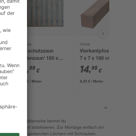
andrewex
Stellar
e
Sichtschutzzaun
Vierkantpfosten braun
x
'Bohlenzaun' 180 x
7 x 7 x 180 cm
180 cm Kiefer grau
89
,
14
,
99
99
€
€
49,99 € / Meter
8,33 € / Meter
er toom Qualitätsmarke kannst du
d unkompliziert stabilisieren. Zur Montage einfach ein
it Hilfe der vorgestanzten Löchern mit Schrauben