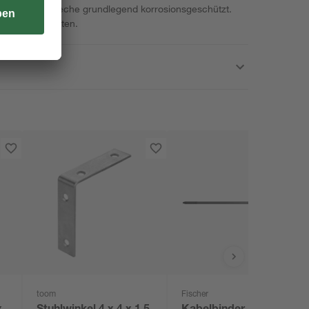
ung sind die Bleche grundlegend korrosionsgeschützt.
reich verarbeiten.
toom
Fischer