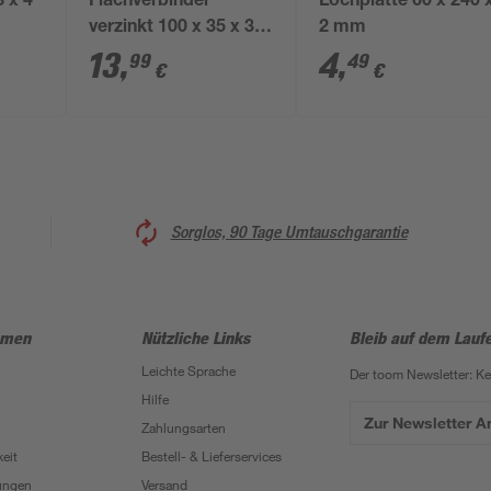
8 x 4
Flachverbinder
Lochplatte 60 x 240 
verzinkt 100 x 35 x 3
2 mm
mm 25 Stk.
13
,
4
,
99
49
€
€
Sorglos, 90 Tage Umtauschgarantie
hmen
Nützliche Links
Bleib auf dem Lauf
Leichte Sprache
Der toom Newsletter: K
Hilfe
Zur Newsletter 
Zahlungsarten
eit
Bestell- & Lieferservices
ungen
Versand