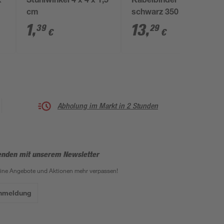
x
Stuhlwinkel 4 x 4 x 1,5
Kabelbinder 'UBN'
cm
schwarz 350 x 4,8
mm, 100 Stück
1
,
13
,
39
29
€
€
Abholung im Markt in 2 Stunden
enden mit unserem Newsletter
eine Angebote und Aktionen mehr verpassen!
Anmeldung