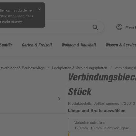
✕
ier kannst du deinen
, falls
Markt anpassen
r nicht stimmt.
Mein 
Sanitär
Garten & Freizeit
Wohnen & Haushalt
Wissen & Servic
lzverbinder & Baubeschläge
/
Lochplatten & Verbindungsplatten
/
Verbindungs
Verbindungsblec
Stück
Produktdetails
| Artikelnummer
:
1720013
Länge und Breite auswählen
Varianten aufrufen:
120 mm | 18 mm
|
nicht verfügbar