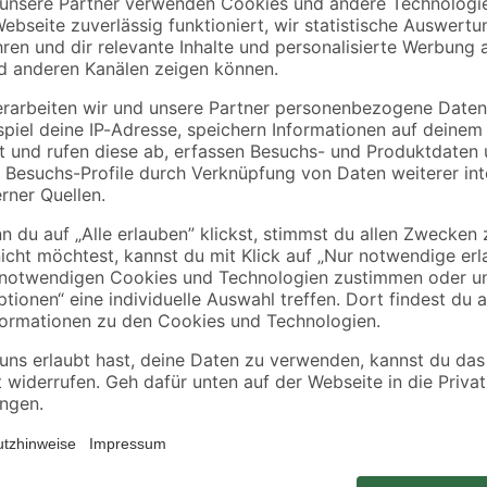
180 x
Vierkantpfosten grün
Einschlagbodenhüls
DI
9 x 9 x 210 cm
Pfostenträger 9 x 9 
90 cm
19
,
6
,
99
49
€
€
9,52 € / Meter
Mit den Verbindungsblechen unser
Holzunterkonstruktionen schnell un
Blech auf zwei Hölzer legen und m