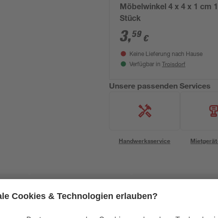
Möbelwinkel 4 x 4 x 1 cm 
Stück
3
,
59
€
Keine Lieferung nach Hause
Troisdorf
Verfügbar in
Unsere passenden Services
Handwerksservice
Mietgerät