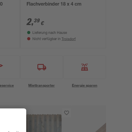
10
Flachverbinder 18 x 4 cm
2
,
39
€
Lieferung nach Hause
Troisdorf
Nicht verfügbar in
eservice
Miettransporter
Energie sparen