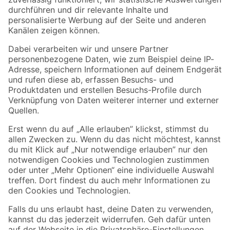
Zur Newsletter Anmeldung
Folge uns
Zahlungsarten
Versandarten
Sicher einkaufen
Jetzt die toom-App herunterladen
Alle Preisangaben in EUR inkl. gesetzl. MwSt.. Die dargestellten Angebote sind unter