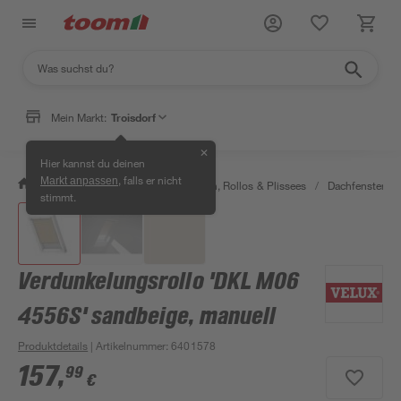
Mein Markt:
Troisdorf
✕
Hier kannst du deinen
, falls er nicht
Markt anpassen
/
Wohnen & Haushalt
/
Jalousien, Rollos & Plissees
/
Dachfenster-Ro
stimmt.
Verdunkelungsrollo 'DKL M06
4556S' sandbeige, manuell
Produktdetails
| Artikelnummer
:
6401578
157
,
99
€