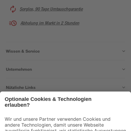
Sorglos, 90 Tage Umtauschgarantie
Abholung im Markt in 2 Stunden
Wissen & Service
Unternehmen
Nützliche Links
Bleib auf dem Laufenden mit unserem Newsletter
Der toom Newsletter: Keine Angebote und Aktionen mehr verpassen!