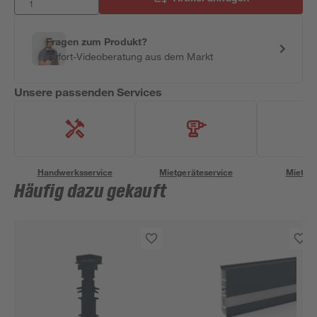
Fragen zum Produkt?
Sofort-Videoberatung aus dem Markt
Unsere passenden Services
Handwerksservice
Mietgeräteservice
Miettra
Häufig dazu gekauft