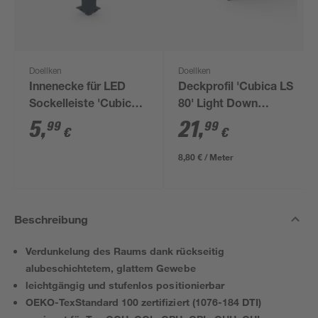
Doellken
Doellken
Innenecke für LED
Deckprofil 'Cubica LS
Sockelleiste 'Cubica
80' Light Down
LS 80' anthrazit
anthrazit 250 x 8 x 2
5
,
21
,
99
99
€
€
cm
8,80 € / Meter
Beschreibung
Verdunkelung des Raums dank rückseitig
alubeschichtetem, glattem Gewebe
leichtgängig und stufenlos positionierbar
OEKO-TexStandard 100 zertifiziert (1076-184 DTI)