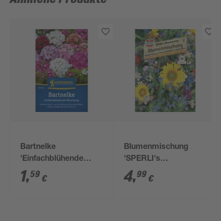
Bartnelke
Blumenmischung
'Einfachblühende
'SPERLI's
Mischung'
Bienengarten'
1
,
4
,
59
99
€
€