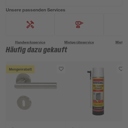
Unsere passenden Services
Handwerksservice
Mietgeräteservice
Miettra
Häufig dazu gekauft
Mengenrabatt