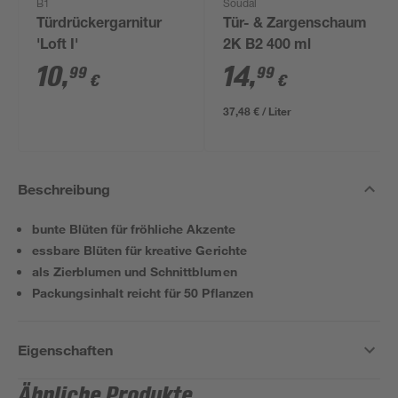
B1
Soudal
Türdrückergarnitur
Tür- & Zargenschaum
'Loft I'
2K B2 400 ml
10
,
14
,
99
99
€
€
37,48 € / Liter
Beschreibung
bunte Blüten für fröhliche Akzente
essbare Blüten für kreative Gerichte
als Zierblumen und Schnittblumen
Packungsinhalt reicht für 50 Pflanzen
Eigenschaften
Ähnliche Produkte