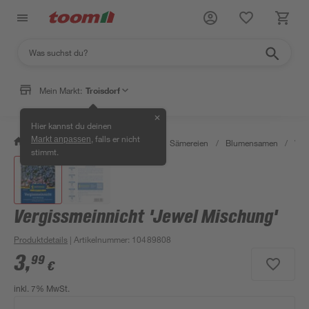
Mein Markt:
Troisdorf
✕
Hier kannst du deinen
, falls er nicht
Markt anpassen
/
Garten & Freizeit
/
Pflanzen
/
Sämereien
/
Blumensamen
/
Ver
stimmt.
Vergissmeinnicht 'Jewel Mischung'
Produktdetails
| Artikelnummer
:
10489808
3
,
99
€
inkl. 7% MwSt.