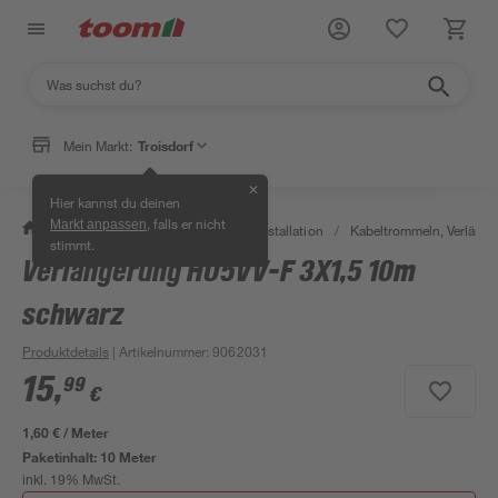
Mein Markt:
Troisdorf
✕
Hier kannst du deinen
, falls er nicht
Markt anpassen
/
Bauen & Renovieren
/
Elektroinstallation
/
Kabeltrommeln, Verläng
stimmt.
Verlängerung HO5VV-F 3X1,5 10m
schwarz
Produktdetails
| Artikelnummer
:
9062031
15
,
99
€
1,60 € / Meter
Paketinhalt:
10 Meter
inkl. 19% MwSt.