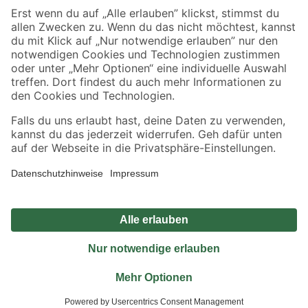
Sicher einkaufen
Jetzt die toom-App herunterladen
Alle Preisangaben in EUR inkl. gesetzl. MwSt.. Die dargestellten Angebote sind unter
Umständen nicht in allen Märkten verfügbar. Die angegebenen Verfügbarkeiten beziehen
sich auf den unter "Mein Markt" ausgewählten toom Baumarkt. Alle Angebote und
Produkte nur solange der Vorrat reicht.
*Paketversand ab 59 € versandkostenfrei, gilt nicht für Artikel mit Speditionsversand, hier
fallen zusätzliche Versandkosten an.
Datenschutz
Privatsphäre
Impressum
AGB
Nutzungsbedingungen
Widerrufsrecht
Vertrag widerrufen
Barrierefreiheit
© 2026 toom Baumarkt GmbH