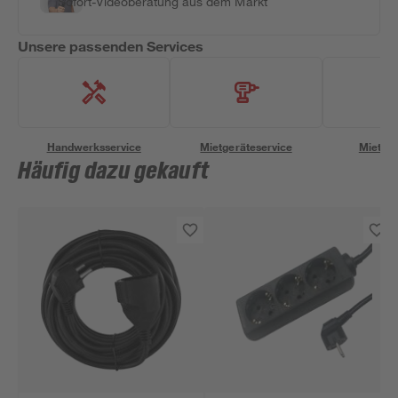
Sofort-Videoberatung aus dem Markt
Unsere passenden Services
Handwerksservice
Mietgeräteservice
Miettra
Häufig dazu gekauft