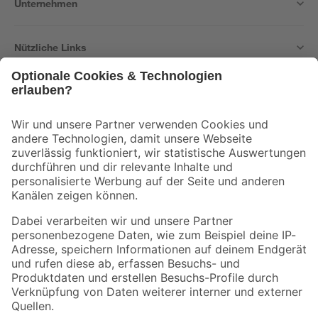
Unternehmen
Nützliche Links
Bleib auf dem Laufenden mit unserem Newsletter
Der toom Newsletter: Keine Angebote und Aktionen mehr verpassen!
Zur Newsletter Anmeldung
Folge uns
Zahlungsarten
Versandarten