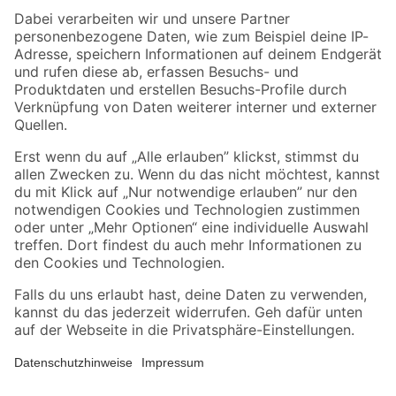
Zahlungsarten
Versandarten
Sicher einkaufen
Jetzt die toom-App herunterladen
Alle Preisangaben in EUR inkl. gesetzl. MwSt.. Die dargestellten Angebote sind unter
Umständen nicht in allen Märkten verfügbar. Die angegebenen Verfügbarkeiten beziehen
sich auf den unter "Mein Markt" ausgewählten toom Baumarkt. Alle Angebote und
Produkte nur solange der Vorrat reicht.
*Paketversand ab 59 € versandkostenfrei, gilt nicht für Artikel mit Speditionsversand, hier
fallen zusätzliche Versandkosten an.