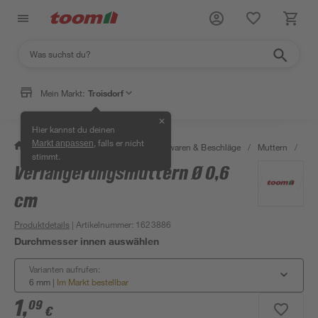
Mein Markt:
Troisdorf
✕
Hier kannst du deinen
, falls er nicht
Markt anpassen
/
Werkstatt & Maschinen
/
Eisenwaren & Beschläge
/
Muttern
/
Ver
stimmt.
Verlängerungsmuttern Ø 0,6
cm
Produktdetails
| Artikelnummer
:
1623886
Durchmesser innen auswählen
Varianten aufrufen:
6 mm
|
Im Markt bestellbar
1
,
09
€