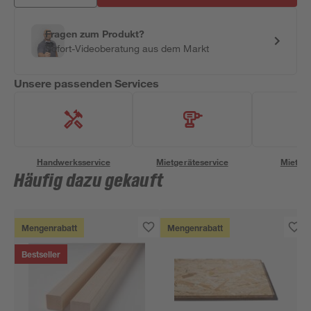
Fragen zum Produkt?
Sofort-Videoberatung aus dem Markt
Unsere passenden Services
Handwerksservice
Mietgeräteservice
Miettra
Häufig dazu gekauft
Mengenrabatt
Mengenrabatt
Bestseller