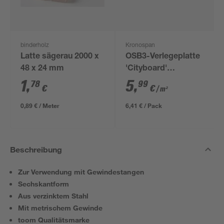
binderholz
Kronospan
Latte sägerau 2000 x
OSB3-Verlegeplatte
48 x 24 mm
'Cityboard'
ungeschliffen 1690 x
1
,
5
,
78
99
€
€
/ m²
634 x 12 mm
0,89 € / Meter
6,41 € / Pack
Beschreibung
Zur Verwendung mit Gewindestangen
Sechskantform
Aus verzinktem Stahl
Mit metrischem Gewinde
toom Qualitätsmarke