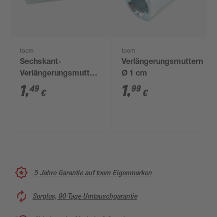
toom
toom
Sechskant-
Verlängerungsmuttern
Verlängerungsmutter
Ø 1 cm
M6 x 30 mm Stahl 1
1
,
1
,
49
99
€
€
Stück
5 Jahre Garantie auf toom Eigenmarken
Sorglos, 90 Tage Umtauschgarantie