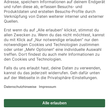
Zahlungsarten
Versandarten
Sicher einkaufen
Jetzt die toom-App herunterladen
Alle Preisangaben in EUR inkl. gesetzl. MwSt.. Die dargestellten Angebote sind unter
Umständen nicht in allen Märkten verfügbar. Die angegebenen Verfügbarkeiten beziehen
sich auf den unter "Mein Markt" ausgewählten toom Baumarkt. Alle Angebote und
Produkte nur solange der Vorrat reicht.
*Paketversand ab 59 € versandkostenfrei, gilt nicht für Artikel mit Speditionsversand, hier
fallen zusätzliche Versandkosten an.
Datenschutz
Privatsphäre
Impressum
AGB
Nutzungsbedingungen
Widerrufsrecht
Vertrag widerrufen