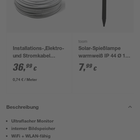
toom
Installations-,Elektro-
Solar-Spießlampe
und Stromkabel
warmweiß IP 44 Ø 15
NYM-J 3x1,5mm² 50
x 44 cm
36
,
7
,
99
99
€
€
m
0,74 € / Meter
Beschreibung
Ultraflacher Monitor
interner Bildspeicher
WiFi + WLAN-fähig