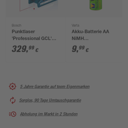
Bosch
Varta
Punktlaser
Akku-Batterie AA
'Professional GCL'
NiMH
mit Schutztasche und
wiederaufladbar 4
329
,
9
,
99
99
€
€
Laserzieltafel
Stück
5 Jahre Garantie auf toom Eigenmarken
Sorglos, 90 Tage Umtauschgarantie
Abholung im Markt in 2 Stunden