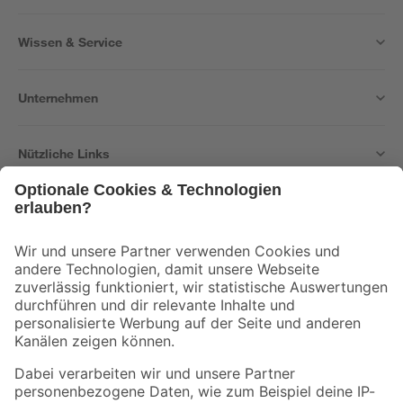
Wissen & Service
Unternehmen
Nützliche Links
Bleib auf dem Laufenden mit unserem Newsletter
Der toom Newsletter: Keine Angebote und Aktionen mehr verpassen!
Zur Newsletter Anmeldung
Folge uns