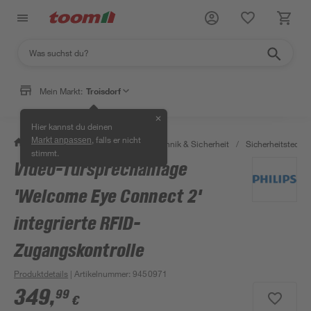
Mein Markt:
Troisdorf
✕
Hier kannst du deinen
, falls er nicht
Markt anpassen
/
Bauen & Renovieren
/
Haustechnik & Sicherheit
/
Sicherheitstechni
stimmt.
Video-Türsprechanlage
'Welcome Eye Connect 2'
integrierte RFID-
Zugangskontrolle
Produktdetails
| Artikelnummer
:
9450971
349
,
99
€