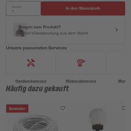
Anzahl:
In den Warenkorb
Fragen zum Produkt?
Sofort-Videoberatung aus dem Markt
Unsere passenden Services
Handwerksservice
Mietgeräteservice
Miettra
Häufig dazu gekauft
Bestseller