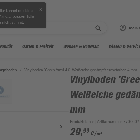
✕
ier kannst du deinen
, falls
Markt anpassen
r nicht stimmt.
Mein 
Sanitär
Garten & Freizeit
Wohnen & Haushalt
Wissen & Servic
signböden
/
Vinylboden 'Green Vinyl 4.0' Weißeiche gedämpft eichefarben 4 mm
Vinylboden 'Gree
Weißeiche gedäm
mm
Produktdetails
| Artikelnummer
:
7700602
29
,
99
€
/ m²