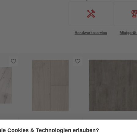
Handwerksservice
Mietgerät
toom
n
Vinylboden Eiche
Designboden 'NEO