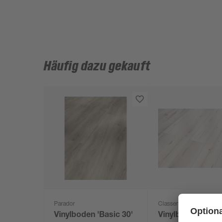
Häufig dazu gekauft
Parador
Classen
Vinylboden 'Basic 30'
Vinylboden 'Gree