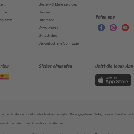
eit
Bestell- & Lieferservices
ungen
Versand
Folge uns
Programm
Rückgabe
Vorteilskarte
Gutscheine
Verkaufsoffene Sonntage
rten
Sicher einkaufen
Jetzt die toom-App
sind unter Umständen nicht in allen Märkten verfügbar. Die angegebenen Verfügbarkeiten beziehen s
ersand, hier fallen zusätzliche Versandkosten an.