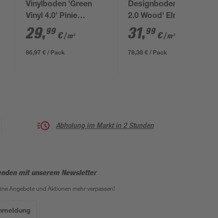
Vinylboden 'Green
Designboden 'NEO
Vinyl 4.0' Pinie
2.0 Wood' Elm
piniefarben 4 mm
Silvergrey grau 4,5
29
,
31
,
99
99
€
€
/ m²
/ m²
mm
86,97 € / Pack
78,38 € / Pack
Abholung im Markt in 2 Stunden
enden mit unserem Newsletter
eine Angebote und Aktionen mehr verpassen!
Anmeldung