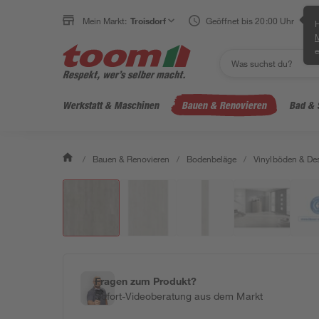
Mein Markt:
Troisdorf
Geöffnet bis 20:00 Uhr
H
e
Werkstatt & Maschinen
Bauen & Renovieren
Bad & 
/
Bauen & Renovieren
/
Bodenbeläge
/
Vinylböden & De
Fragen zum Produkt?
Sofort-Videoberatung aus dem Markt