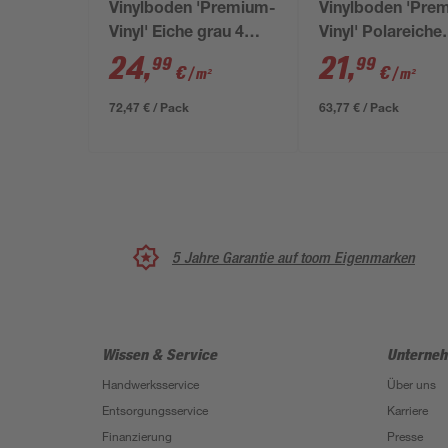
Vinylboden 'Premium-
Vinylboden 'Pre
Vinyl' Eiche grau 4
Vinyl' Polareiche
mm
hellbraun 3,8 m
24
,
21
,
99
99
€
€
/ m²
/ m²
72,47 € / Pack
63,77 € / Pack
5 Jahre Garantie auf toom Eigenmarken
Wissen & Service
Unterne
Handwerksservice
Über uns
Entsorgungsservice
Karriere
Finanzierung
Presse