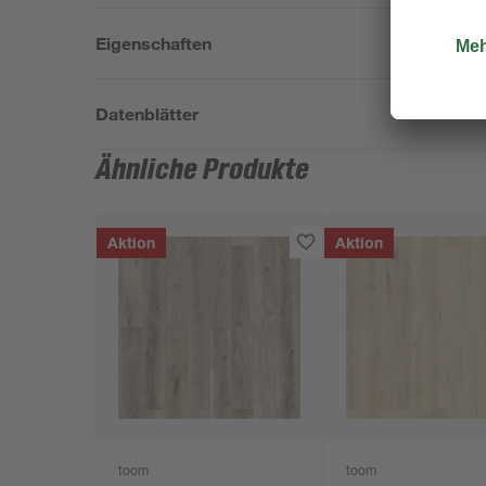
Eigenschaften
Datenblätter
Ähnliche Produkte
Aktion
Aktion
toom
toom