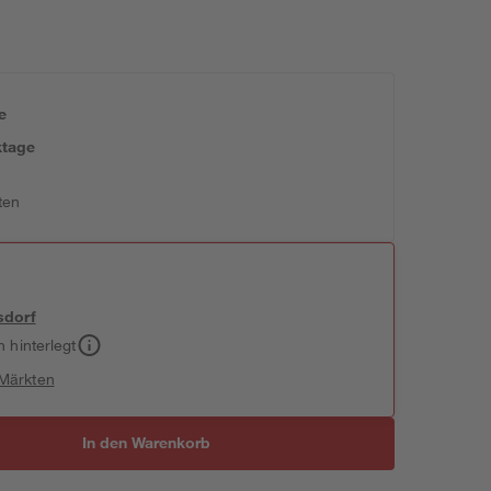
e
ktage
ten
sdorf
h hinterlegt
 Märkten
In den Warenkorb