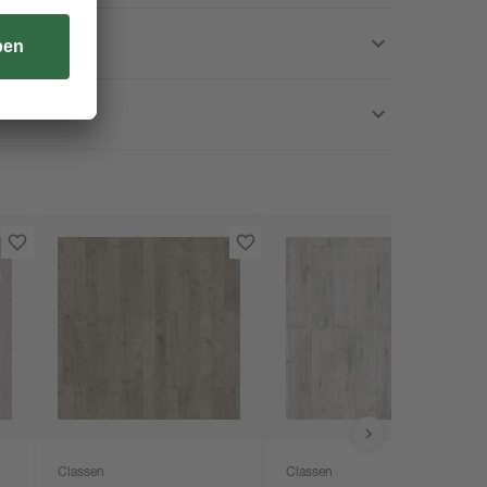
Classen
Classen