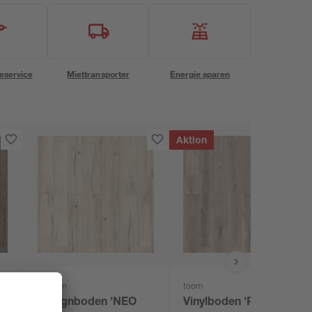
eservice
Miettransporter
Energie sparen
Aktion
Classen
toom
Designboden 'NEO
Vinylboden 'Premium-