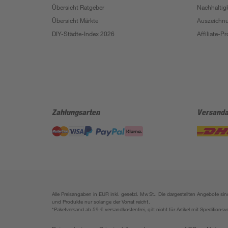
Übersicht Ratgeber
Nachhaltigk
Übersicht Märkte
Auszeichn
DIY-Städte-Index 2026
Affiliate-
Zahlungsarten
Versanda
Alle Preisangaben in EUR inkl. gesetzl. MwSt.. Die dargestellten Angebote 
und Produkte nur solange der Vorrat reicht.
*Paketversand ab 59 € versandkostenfrei, gilt nicht für Artikel mit Speditionsv