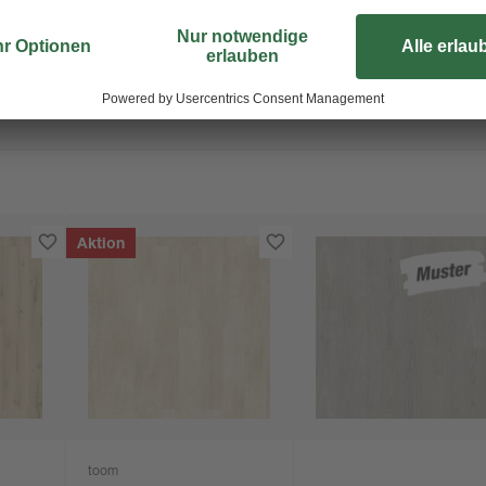
Aktion
toom