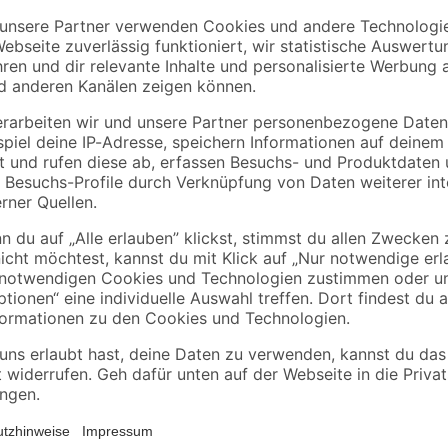
he
Galerie grau PVC frei
2.0 Wood'
 mm
3,6 mm
Brownshaded Elm
21
,
31
,
99
99
€
€
/ m²
/ m²
braun 4,5 mm
63,77 € / Pack
78,38 € / Pack
Unser Classen Greenvinyl ist der e
emissionsarm, sondern auch zu 1
net
umweltverträglich. Der schadstof
Eigenschaften, denn er kommt g
Laminatböden dämpft das Classen 
Fußwärme sorgt er für eine wohnl
wasserfest und lassen sich somit 
ihrer elegant-matten Struktur sowi
Digitaldruck entsteht. Außerdem 
strapazierfähig, damit sie lange 
verschütteter Rotwein können ihn