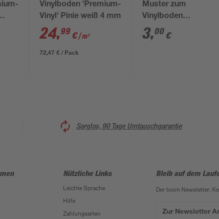
mium-
Vinylboden 'Premium-
Muster zum
Vinyl' Pinie weiß 4 mm
Vinylboden
m
'Greenvinyl 4.0'
24
,
3
,
99
00
€
€
/ m²
Weißeiche gedämpft
4 mm
72,47 € / Pack
Sorglos, 90 Tage Umtauschgarantie
hmen
Nützliche Links
Bleib auf dem Lauf
Leichte Sprache
Der toom Newsletter: K
Hilfe
Zur Newsletter 
Zahlungsarten