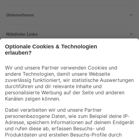
Unternehmen
Nützliche Links
Bleib auf dem Laufenden mit unserem Newsletter
Der toom Newsletter: Keine Angebote und Aktionen mehr verpassen!
Zur Newsletter Anmeldung
Folge uns
Zahlungsarten
Versandarten