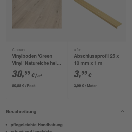
Classen
alfer
Vinylboden 'Green
Abschlussprofil 25 x
Vinyl' Natureiche hell
10 mm x 1 m
naturfarben 4 mm
30
,
3
,
99
99
€
€
/ m²
80,88 € / Pack
3,99 € / Meter
Beschreibung
pflegeleichte Handhabung
robust und langlebig