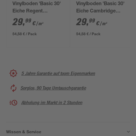
Vinylboden 'Basic 30'
Vinylboden 'Basic 30'
Eiche Regent
Eiche Cambridge
gebürstet hellbraun
natur gebürstet
29
,
29
,
99
99
€
€
/ m²
/ m²
9,4 mm
hellbraun 9,4 mm
54,58 € / Pack
54,58 € / Pack
5 Jahre Garantie auf toom Eigenmarken
Sorglos, 90 Tage Umtauschgarantie
Abholung im Markt in 2 Stunden
Wissen & Service