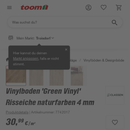
Mein Markt:
Troisdorf
✕
Hier kannst du deinen
, falls er nicht
Markt anpassen
/
Bauen & Renovieren
/
Bodenbeläge
/
Vinylböden & Designböden
/
stimmt.
Vinylboden 'Green Vinyl'
Risseiche naturfarben 4 mm
Produktdetails
| Artikelnummer
:
7742017
30
,
99
€
/ m²