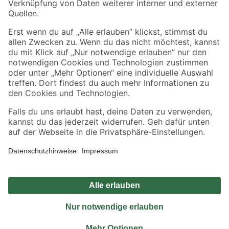
Sicher einkaufen
Jetzt die toom-App herunterladen
Alle Preisangaben in EUR inkl. gesetzl. MwSt.. Die dargestellten Angebote sind unter
Umständen nicht in allen Märkten verfügbar. Die angegebenen Verfügbarkeiten beziehen
sich auf den unter "Mein Markt" ausgewählten toom Baumarkt. Alle Angebote und
Produkte nur solange der Vorrat reicht.
*Paketversand ab 59 € versandkostenfrei, gilt nicht für Artikel mit Speditionsversand, hier
fallen zusätzliche Versandkosten an.
Datenschutz
Privatsphäre
Impressum
AGB
Nutzungsbedingungen
Widerrufsrecht
Vertrag widerrufen
Barrierefreiheit