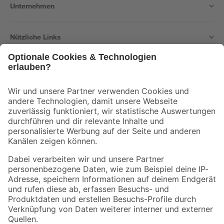
Unternehmen
Nützliche Links
Bleib auf dem Laufenden mit unserem Newsletter
Der toom Newsletter: Keine Angebote und Aktionen mehr verpassen!
Zur Newsletter Anmeldung
Folge uns
Zahlungsarten
Versandarten