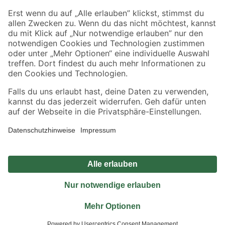
Sicher einkaufen
Jetzt die toom-App herunterladen
Alle Preisangaben in EUR inkl. gesetzl. MwSt.. Die dargestellten Angebote sind unter
Umständen nicht in allen Märkten verfügbar. Die angegebenen Verfügbarkeiten beziehen
sich auf den unter "Mein Markt" ausgewählten toom Baumarkt. Alle Angebote und
Produkte nur solange der Vorrat reicht.
*Paketversand ab 59 € versandkostenfrei, gilt nicht für Artikel mit Speditionsversand, hier
fallen zusätzliche Versandkosten an.
Datenschutz
Privatsphäre
Impressum
AGB
Nutzungsbedingungen
Widerrufsrecht
Vertrag widerrufen
Barrierefreiheit
© 2026 toom Baumarkt GmbH