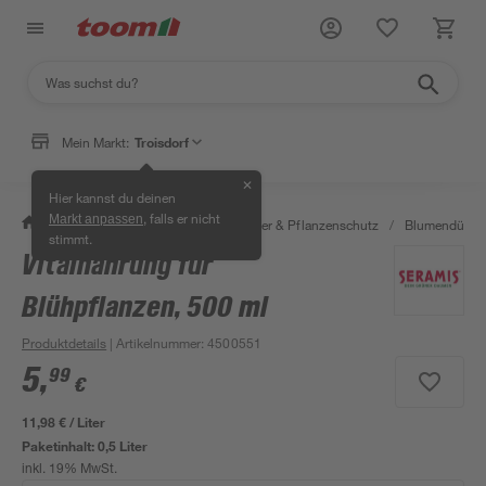
Mein Markt:
Troisdorf
✕
Hier kannst du deinen
, falls er nicht
Markt anpassen
/
Garten & Freizeit
/
Erden, Dünger & Pflanzenschutz
/
Blumendünger
stimmt.
Vitalnahrung für
Blühpflanzen, 500 ml
Produktdetails
| Artikelnummer
:
4500551
5
,
99
€
11,98 € / Liter
Paketinhalt:
0,5 Liter
inkl. 19% MwSt.