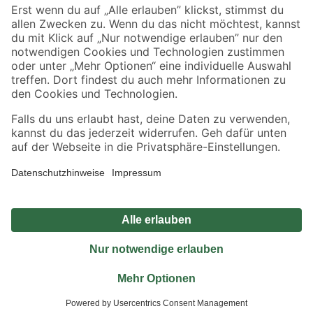
Sicher einkaufen
Jetzt die toom-App herunterladen
Alle Preisangaben in EUR inkl. gesetzl. MwSt.. Die dargestellten Angebote sind unter
Umständen nicht in allen Märkten verfügbar. Die angegebenen Verfügbarkeiten beziehen
sich auf den unter "Mein Markt" ausgewählten toom Baumarkt. Alle Angebote und
Produkte nur solange der Vorrat reicht.
*Paketversand ab 59 € versandkostenfrei, gilt nicht für Artikel mit Speditionsversand, hier
fallen zusätzliche Versandkosten an.
Datenschutz
Privatsphäre
Impressum
AGB
Nutzungsbedingungen
Widerrufsrecht
Vertrag widerrufen
Barrierefreiheit
© 2026 toom Baumarkt GmbH