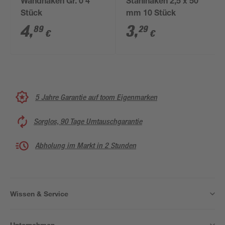
Wandhaken Gr. 0 4
Stahlhaken 2,5 x 50
Stück
mm 10 Stück
4
,
3
,
89
29
€
€
5 Jahre Garantie auf toom Eigenmarken
Sorglos, 90 Tage Umtauschgarantie
Abholung im Markt in 2 Stunden
Wissen & Service
Unternehmen