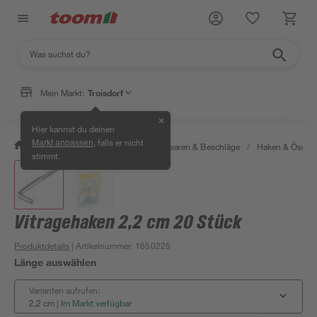
Mein Markt:
Troisdorf
✕
Hier kannst du deinen
, falls er nicht
Markt anpassen
/
Werkstatt & Maschinen
/
Eisenwaren & Beschläge
/
Haken & Ösen
stimmt.
Vitragehaken 2,2 cm 20 Stück
Produktdetails
| Artikelnummer
:
1650225
Länge auswählen
Varianten aufrufen:
2,2 cm
|
Im Markt verfügbar