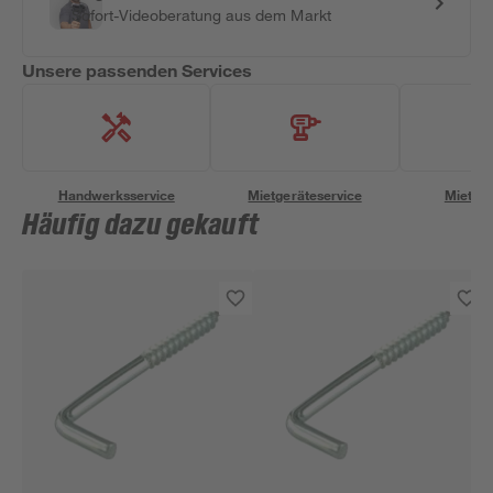
Sofort-Videoberatung aus dem Markt
Unsere passenden Services
Handwerksservice
Mietgeräteservice
Miettra
Häufig dazu gekauft