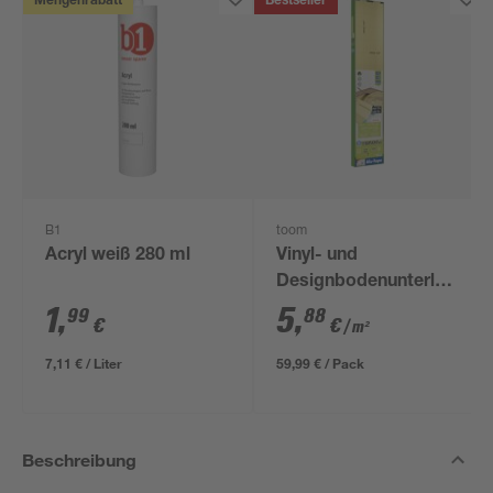
Mengenrabatt
Bestseller
B1
toom
Acryl weiß 280 ml
Vinyl- und
Designbodenunterlage
'Aquastop' 1,5 mm,
1
,
5
,
99
88
€
€
/ m²
1,2 x 8,5 m, 10,2 m² +
Tape
7,11 € / Liter
59,99 € / Pack
Beschreibung