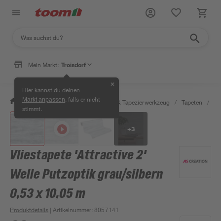
Mein Markt:
Troisdorf
✕
Hier kannst du deinen
, falls er nicht
Markt anpassen
/
Wohnen & Haushalt
/
Tapeten & Tapezierwerkzeug
/
Tapeten
/
De
stimmt.
+
3
Vliestapete 'Attractive 2'
Welle Putzoptik grau/silbern
0,53 x 10,05 m
Produktdetails
| Artikelnummer
:
8057141