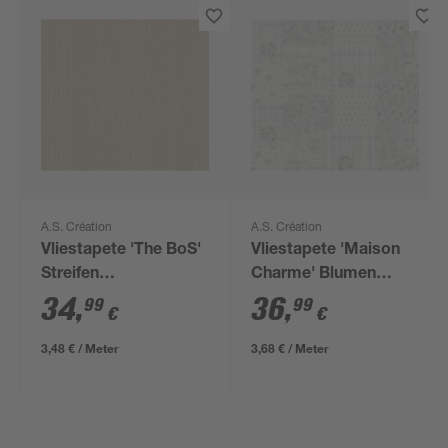
A.S. Création
A.S. Création
Vliestapete 'The BoS'
Vliestapete 'Maison
Streifen
Charme' Blumen
beige/goldfarben 0,53
Patchworkmust
34
,
36
,
99
99
€
€
x 10,05 m
hellblau 0,53 x 10,05
m
3,48 € / Meter
3,68 € / Meter