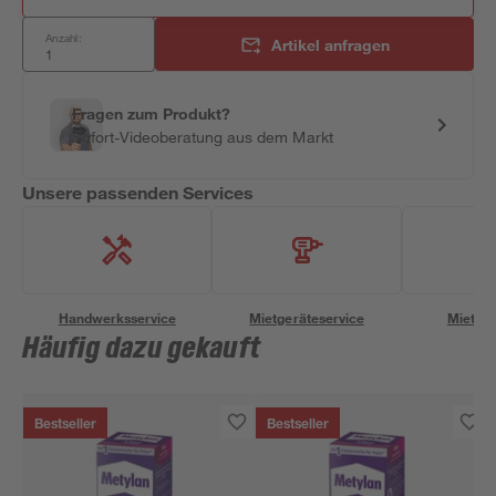
Anzahl:
Artikel anfragen
Fragen zum Produkt?
Sofort-Videoberatung aus dem Markt
Unsere passenden Services
Handwerksservice
Mietgeräteservice
Miettra
Häufig dazu gekauft
Bestseller
Bestseller