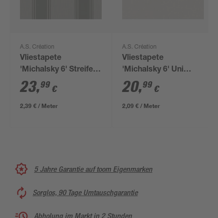
A.S. Création
A.S. Création
Vliestapete
Vliestapete
'Michalsky 6' Streifen
'Michalsky 6' Uni
grau 0,53 x 10,05 m
hellgrau 0,53 x 10,05
23
,
20
,
99
99
€
€
m
2,39 € / Meter
2,09 € / Meter
5 Jahre Garantie auf toom Eigenmarken
Sorglos, 90 Tage Umtauschgarantie
Abholung im Markt in 2 Stunden