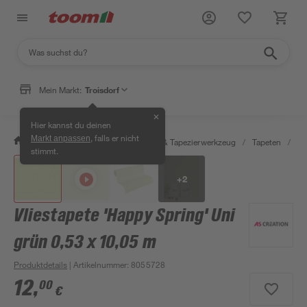
Mein Markt:
Troisdorf
✕
Hier kannst du deinen
, falls er nicht
Markt anpassen
/
Wohnen & Haushalt
/
Tapeten & Tapezierwerkzeug
/
Tapeten
/
De
stimmt.
+
2
Vliestapete 'Happy Spring' Uni
grün 0,53 x 10,05 m
Produktdetails
| Artikelnummer
:
8055728
12
,
00
€