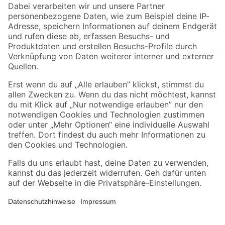
Zahlungsarten
Versandarten
Sicher einkaufen
Jetzt die toom-App herunterladen
Alle Preisangaben in EUR inkl. gesetzl. MwSt.. Die dargestellten Angebote sind unter
Umständen nicht in allen Märkten verfügbar. Die angegebenen Verfügbarkeiten beziehen
sich auf den unter "Mein Markt" ausgewählten toom Baumarkt. Alle Angebote und
Produkte nur solange der Vorrat reicht.
*Paketversand ab 59 € versandkostenfrei, gilt nicht für Artikel mit Speditionsversand, hier
fallen zusätzliche Versandkosten an.