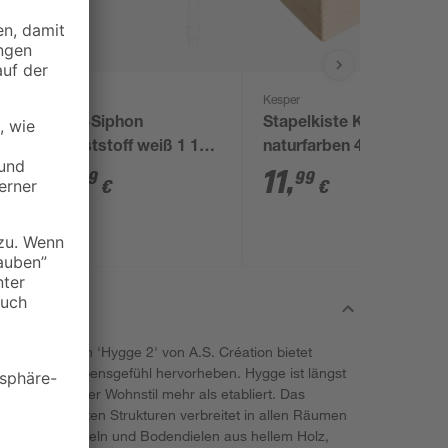
Kesper
Flex-Siphon
Stapelkiste Kiefer
Kunststoff weiß 1 1/2'
naturfarben 40 x 30 x
x 40/50 mm
23 cm, mit
9
,
11
,
99
99
€
€
Stapelleiste
ie Kollektion 'Hygge 2' von A.S. Création bietet
hyggelige Lebensgefühl hervorheben. Hygge ist längst
s eigenständiger Wohnstil mehr als etabliert. Das
koren und zarten Strukturen verbreitet in allen Räumen
perfekt zu Möbeln und Bodendielen aus hellem Holz,