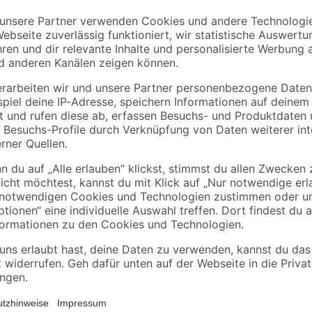
Kosche
B1
r
Akustik-Paneel Eiche
Abdeckplane
ben
natur furniert 2400 x
Polyethylen
561 x 19 mm
transparent 4 x 5 m
67
,
0
,
16
06
€
€
/ m²
/ m²
89,99 € / Pack
1,29 € / Pack
HYGGE - Tapeten zum Wohlfühlen. D
Designs und Oberflächen, die das 
mehr als ein Trend und hat sich al
Wanddesign mit feinen floralen De
eine heitere Stimmung und passt 