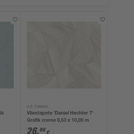
A.S. Création
ik
Vliestapete 'Daniel Hechter 7'
Grafik creme 0,53 x 10,05 m
26
,
99
€