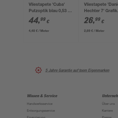
Vliestapete 'Cuba'
Vliestapete 'Dani
Putzoptik blau 0,53 x
Hechter 7' Grafik
10,05 m
creme 0,53 x 10,
44
,
26
,
99
99
€
€
4,48 € / Meter
2,69 € / Meter
5 Jahre Garantie auf toom Eigenmarken
Wissen & Service
Unterne
Handwerksservice
Über uns
Entsorgungsservice
Karriere
Finanzierung
Presse