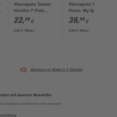
'
Vliestapete 'Daniel
Vliestapete 'My
Hechter 7' Putz
Home. My Spa.' Grafik
m
hellgrau 0,53 x 10,05
goldfarben/grün 0,53
22
,
39
,
99
99
€
€
m
x 10,05 m
2,29 € / Meter
3,98 € / Meter
Abholung im Markt in 2 Stunden
enden mit unserem Newsletter
eine Angebote und Aktionen mehr verpassen!
Anmeldung