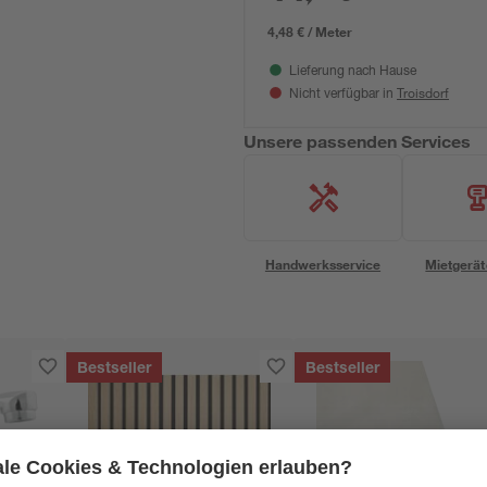
4,48 € / Meter
Lieferung nach Hause
Troisdorf
Nicht verfügbar in
Unsere passenden Services
Handwerksservice
Mietgerät
Bestseller
Bestseller