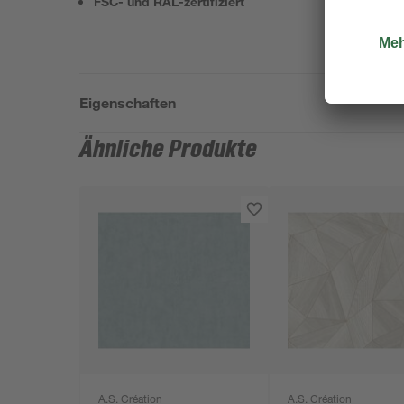
FSC- und RAL-zertifiziert
Eigenschaften
Ähnliche Produkte
A.S. Création
A.S. Création