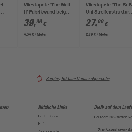
el
Vliestapete 'The Wall
Vliestapete 'The BoS
II' Fabrikwand beige
Uni Streifenstruktur
05 m
3-teilig 1,59 x 2,80 m
creme 0,53 x 10,05 
39
,
27
,
99
99
€
€
4,54 € / Meter
2,79 € / Meter
Sorglos, 90 Tage Umtauschgarantie
hmen
Nützliche Links
Bleib auf dem Lauf
Leichte Sprache
Der toom Newsletter: K
Hilfe
Zur Newsletter 
Zahlungsarten