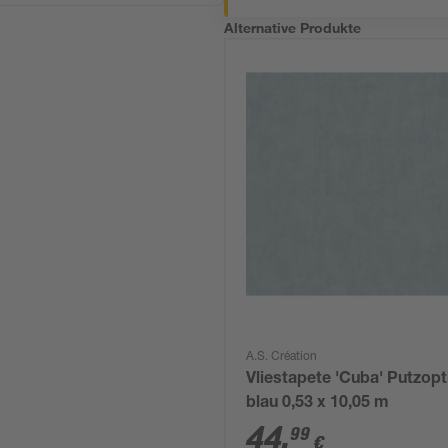
Alternative Produkte
A.S. Création
Vliestapete 'Cuba' Putzopt
blau 0,53 x 10,05 m
44
,
99
€