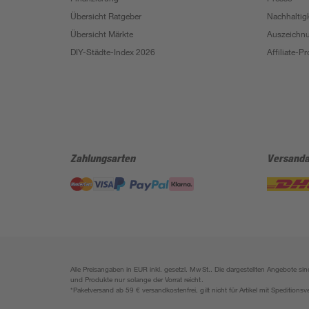
Übersicht Ratgeber
Nachhaltigk
Übersicht Märkte
Auszeichn
DIY-Städte-Index 2026
Affiliate-
Zahlungsarten
Versanda
Alle Preisangaben in EUR inkl. gesetzl. MwSt.. Die dargestellten Angebote 
und Produkte nur solange der Vorrat reicht.
*Paketversand ab 59 € versandkostenfrei, gilt nicht für Artikel mit Speditionsv