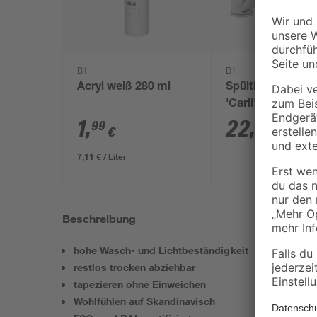
B1
B1
Acryl weiß 280 ml
Spültischarmatu
'Carli' chromfar
1
,
22
,
99
99
€
€
7,11 € / Liter
Beschreibung
hohe Wasch- und Lichtbeständigkeit
restlos trocken abziehbar
tapezieren ohne Einweichen
Wohlfühlen auf Skandinavisch