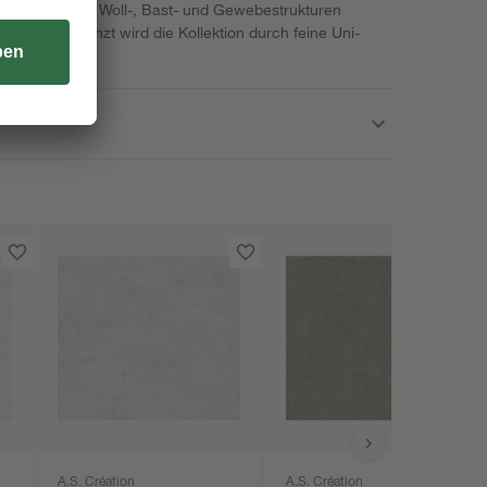
atur. Gröbere Woll-, Bast- und Gewebestrukturen
 Haptik. Ergänzt wird die Kollektion durch feine Uni-
A.S. Création
A.S. Création