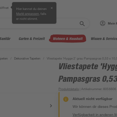
öffnet
✕
Hier kannst du deinen
, falls
Markt anpassen
er nicht stimmt.
Mein 
Sanitär
Garten & Freizeit
Wohnen & Haushalt
Wissen & Servic
peten
/
Dekorative Tapeten
/
Vliestapete 'Hygge 2' grau Pampasgras 0,53 x 10
Vliestapete 'Hyg
Pampasgras 0,53
Produktdetails
| Artikelnummer
:
8056606
Aktuell nicht verfügbar
Wir können dir dieses Produ
Verfügbarkeit in anderen 