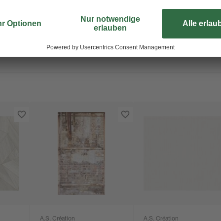
Kerzen und Accessoires aus der N
verleihen den Tapeten eine wohlige
Tapeten.
A.S. Création
A.S. Création