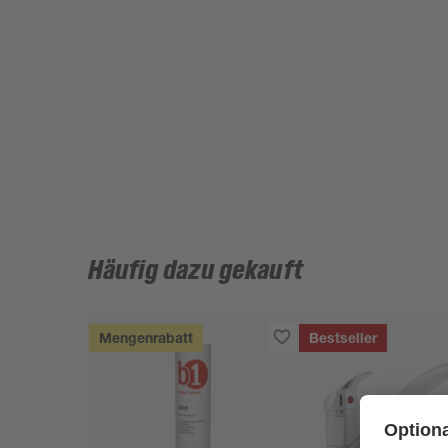
Häufig dazu gekauft
Mengenrabatt
Bestseller