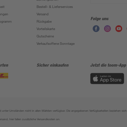
eit
Bestell- & Lieferservices
ungen
Versand
Folge uns
Programm
Rückgabe
Vorteilskarte
Gutscheine
Verkaufsoffene Sonntage
rten
Sicher einkaufen
Jetzt die toom-App
sind unter Umständen nicht in allen Märkten verfügbar. Die angegebenen Verfügbarkeiten beziehen s
ersand, hier fallen zusätzliche Versandkosten an.