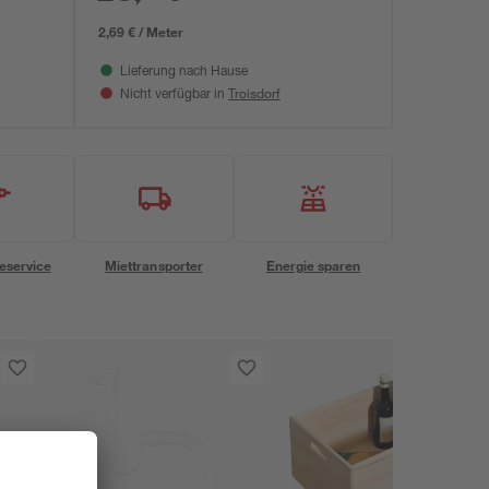
2,69 € / Meter
Lieferung nach Hause
Troisdorf
Nicht verfügbar in
eservice
Miettransporter
Energie sparen