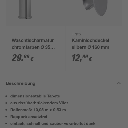
Firefix
Waschtischarmatur
Kaminlochdeckel
chromfarben Ø 35
silbern Ø 160 mm
mm
29
,
12
,
99
99
€
€
Beschreibung
dimensionsstabile Tapete
aus rissüberbrückendem Vlies
Rollenmaß: 10,05 m x 0,53 m
Rapport: ansatzfrei
einfach, schnell und sauber verarbeitet dank