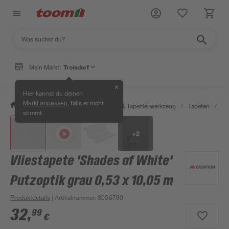
Mein Markt:
Troisdorf
✕
Hier kannst du deinen
, falls er nicht
Markt anpassen
/
Wohnen & Haushalt
/
Tapeten & Tapezierwerkzeug
/
Tapeten
/
De
stimmt.
+
2
Vliestapete 'Shades of White'
Putzoptik grau 0,53 x 10,05 m
Produktdetails
| Artikelnummer
:
8056780
32
,
99
€