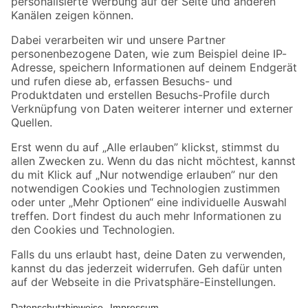
Folge uns
Zahlungsarten
Versandarten
Sicher einkaufen
Jetzt die toom-App herunterladen
Alle Preisangaben in EUR inkl. gesetzl. MwSt.. Die dargestellten Angebote sind unter
Umständen nicht in allen Märkten verfügbar. Die angegebenen Verfügbarkeiten beziehen
sich auf den unter "Mein Markt" ausgewählten toom Baumarkt. Alle Angebote und
Produkte nur solange der Vorrat reicht.