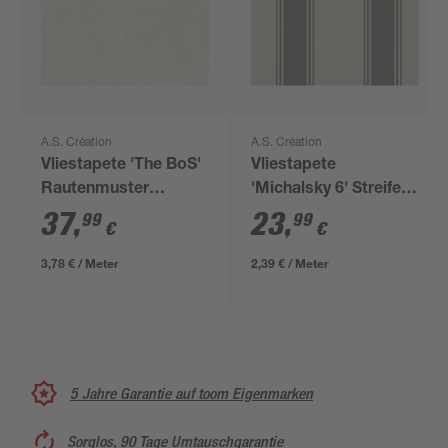
A.S. Création
A.S. Création
Vliestapete 'The BoS'
Vliestapete
Rautenmuster
'Michalsky 6' Streifen
creme/beige 0,53 x
grau/beige 0,53 x
37
,
23
,
99
99
€
€
10,05 m
10,05 m
3,78 € / Meter
2,39 € / Meter
5 Jahre Garantie auf toom Eigenmarken
Sorglos, 90 Tage Umtauschgarantie