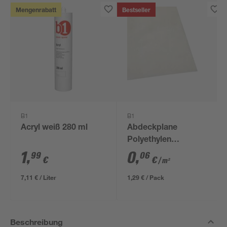
Mengenrabatt
Bestseller
B1
B1
Acryl weiß 280 ml
Abdeckplane
Polyethylen
transparent 4 x 5 m
1
,
0
,
99
06
€
€
/ m²
7,11 € / Liter
1,29 € / Pack
Beschreibung