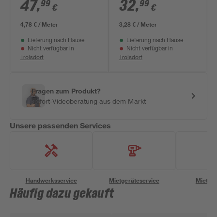
m
Leinenoptik grau
47
,
32
,
99
99
€
€
0,53 x 10,05 m
4,78 € / Meter
3,28 € / Meter
Lieferung nach Hause
Lieferung nach Hause
Nicht verfügbar in
Nicht verfügbar in
Troisdorf
Troisdorf
Fragen zum Produkt?
Sofort-Videoberatung aus dem Markt
Unsere passenden Services
Handwerksservice
Mietgeräteservice
Miettra
Häufig dazu gekauft