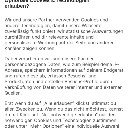
Bleib auf dem Laufenden mit unserem Newsletter
Der toom Newsletter: Keine Angebote und Aktionen mehr verpassen!
Zur Newsletter Anmeldung
Folge uns
Zahlungsarten
Versandarten
Sicher einkaufen
Jetzt die toom-App herunterladen