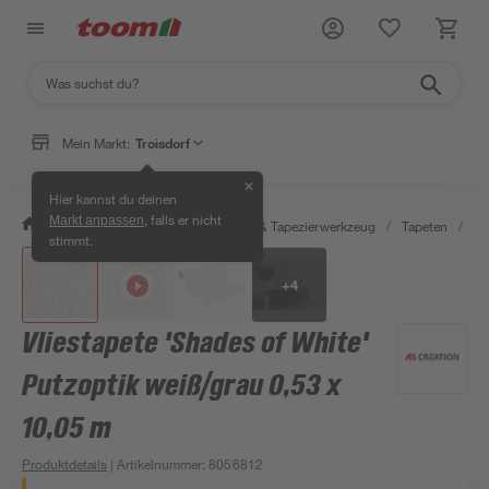
Mein Markt:
Troisdorf
✕
Hier kannst du deinen
, falls er nicht
Markt anpassen
/
Wohnen & Haushalt
/
Tapeten & Tapezierwerkzeug
/
Tapeten
/
De
stimmt.
+
4
Vliestapete 'Shades of White'
Putzoptik weiß/grau 0,53 x
10,05 m
Produktdetails
| Artikelnummer
:
8056812