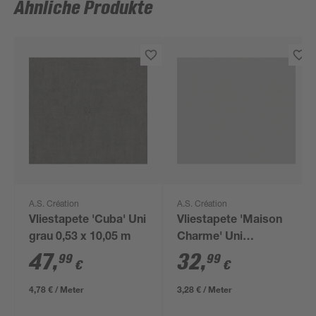
Ähnliche Produkte
A.S. Création
A.S. Création
Vliestapete 'Cuba' Uni
Vliestapete 'Maison
grau 0,53 x 10,05 m
Charme' Uni
Leinenoptik grau 0,53
47
,
32
,
99
99
€
€
x 10,05 m
4,78 € / Meter
3,28 € / Meter