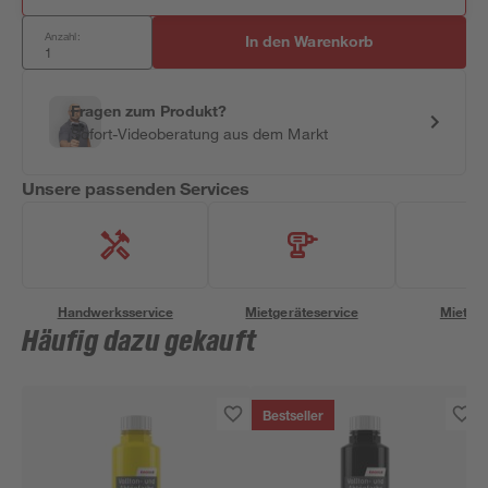
Anzahl:
In den Warenkorb
Fragen zum Produkt?
Sofort-Videoberatung aus dem Markt
Unsere passenden Services
Handwerksservice
Mietgeräteservice
Miettra
Häufig dazu gekauft
Bestseller