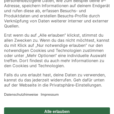
Zahlungsarten
Versandarten
Sicher einkaufen
Jetzt die toom-App herunterladen
Alle Preisangaben in EUR inkl. gesetzl. MwSt.. Die dargestellten Angebote sind unter
Umständen nicht in allen Märkten verfügbar. Die angegebenen Verfügbarkeiten beziehen
sich auf den unter "Mein Markt" ausgewählten toom Baumarkt. Alle Angebote und
Produkte nur solange der Vorrat reicht.
*Paketversand ab 59 € versandkostenfrei, gilt nicht für Artikel mit Speditionsversand, hier
fallen zusätzliche Versandkosten an.
Datenschutz
Privatsphäre
Impressum
AGB