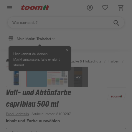
Mein Markt:
Troisdorf
✕
Hier kannst du deinen
, falls er nicht
Markt anpassen
/
Bauen & Renovieren
/
Farben, Lacke & Holzschutz
/
Farben
/
Vol
stimmt.
+
2
Voll- und Abtönfarbe
capriblau 500 ml
Produktdetails
| Artikelnummer
:
8100207
Inhalt und Farbe auswählen