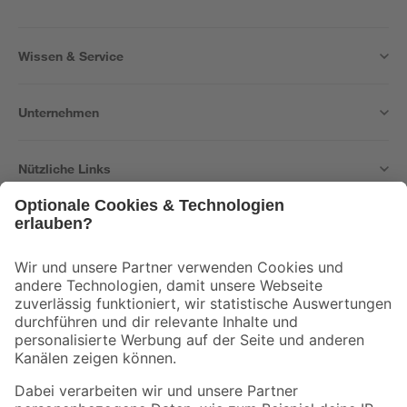
Wissen & Service
Unternehmen
Nützliche Links
Bleib auf dem Laufenden mit unserem Newsletter
Der toom Newsletter: Keine Angebote und Aktionen mehr verpassen!
Zur Newsletter Anmeldung
Folge uns