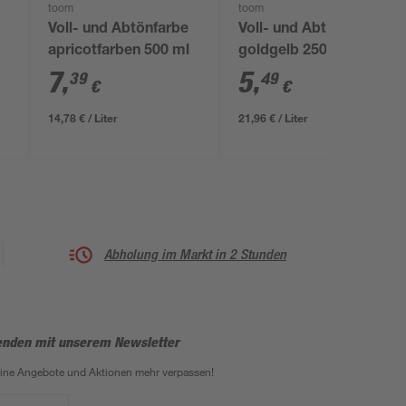
toom
toom
Voll- und Abtönfarbe
Voll- und Abtönfarbe
apricotfarben 500 ml
goldgelb 250 ml
7
,
5
,
39
49
€
€
14,78 € / Liter
21,96 € / Liter
Abholung im Markt in 2 Stunden
enden mit unserem Newsletter
eine Angebote und Aktionen mehr verpassen!