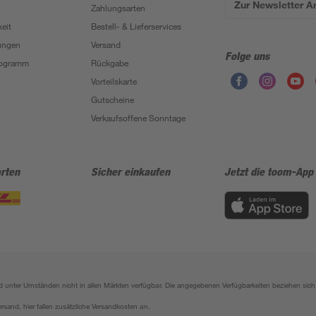
Zur Newsletter 
Zahlungsarten
eit
Bestell- & Lieferservices
ungen
Versand
Folge uns
Programm
Rückgabe
Vorteilskarte
Gutscheine
Verkaufsoffene Sonntage
rten
Sicher einkaufen
Jetzt die toom-App
sind unter Umständen nicht in allen Märkten verfügbar. Die angegebenen Verfügbarkeiten beziehen s
ersand, hier fallen zusätzliche Versandkosten an.