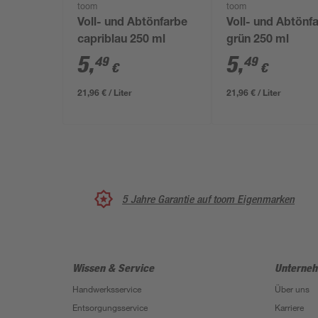
toom
toom
Voll- und Abtönfarbe
Voll- und Abtönf
capriblau 250 ml
grün 250 ml
5
,
5
,
49
49
€
€
21,96 € / Liter
21,96 € / Liter
5 Jahre Garantie auf toom Eigenmarken
Wissen & Service
Unterne
Handwerksservice
Über uns
Entsorgungsservice
Karriere