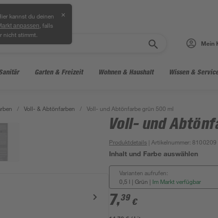
✕
ier kannst du deinen
, falls
Markt anpassen
r nicht stimmt.
Mein 
Sanitär
Garten & Freizeit
Wohnen & Haushalt
Wissen & Servic
arben
/
Voll- & Abtönfarben
/
Voll- und Abtönfarbe grün 500 ml
Voll- und Abtönf
Produktdetails
| Artikelnummer
:
8100209
Inhalt und Farbe auswählen
Varianten aufrufen:
0,5 l | Grün
|
Im Markt verfügbar
7
,
39
€