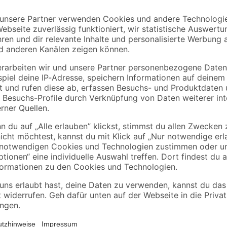
14,78 € / Liter
14,78 € / Liter
Du möchtest einen weißen Anstrich
Abtönfarbe von Toom einen näheren
beruhigende Atmosphäre. Du kannst
allem kleinere Wände streichen. D
Fläche von 3 m². Darüber hinaus k
Dieses Anstrichmittel bringt Farbe
Erfahre in unserem Ratgeber, wie
sschädlich bei Verschlucken. Giftig bei Hautkontakt. Verursacht sch
onen verursachen. Verursacht schwere Augenschäden. Lebensgefahr be
Wirkt ätzend auf die Atemwege