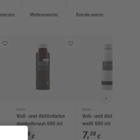
eservice
Miettransporter
Energie sparen
toom
toom
Voll- und Abtönfarbe
Voll- und Abtönfarbe
dunkelbraun 500 ml
weiß 500 ml
7
,
7
,
39
39
€
€