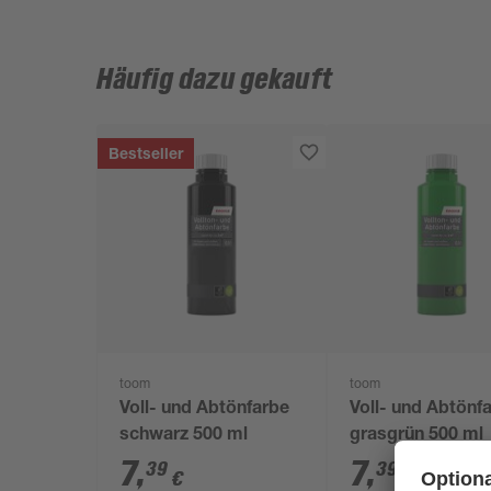
Häufig dazu gekauft
Bestseller
toom
toom
Voll- und Abtönfarbe
Voll- und Abtönf
schwarz 500 ml
grasgrün 500 ml
7
,
7
,
39
39
€
€