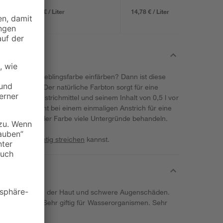
14,78 € / Liter
14,78 € / Liter
 mit deiner Lieblingsfarbe einfärben? Dann ist diese
 Blick wert. Der natürliche Farbton sorgt für eine
 mit dem Anstrichmittel und seinem Inhalt von 0,5 l vor
ie Menge reicht bei einem einmaligen Anstrich für eine
annst du mit der Farbe viele Untergründe behandeln.
 in dein Leben!
 du
Wände richtig streichen
kannst.
were Verätzungen der Haut und schwere Augenschäden.
i Einatmen. Sehr giftig für Wasserorganismen. Sehr