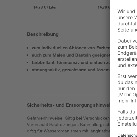
14,78 € / Liter
14,78 € / Liter
Beschreibung
zum individuellen Abtönen von Farben und Putzen
auch zum Malen und Basteln geeignet
farbbrillant, tönintensiv und einfach zu mischen
atmungsaktiv, geruchsarm und lösemittelfrei
Sicherheits- und Entsorgungshinweise
Gefahrenhinweise: Giftig bei Verschlucken. Gesundheit
Verursacht Hautreizungen. Kann allergische Hautreakti
giftig für Wasserorganismen mit langfristiger Wirkung. 