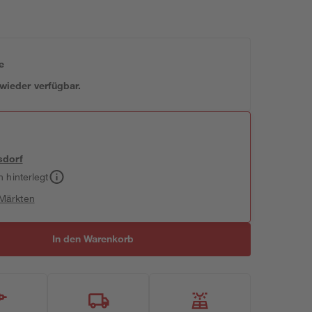
e
 wieder verfügbar.
sdorf
h hinterlegt
 Märkten
In den Warenkorb