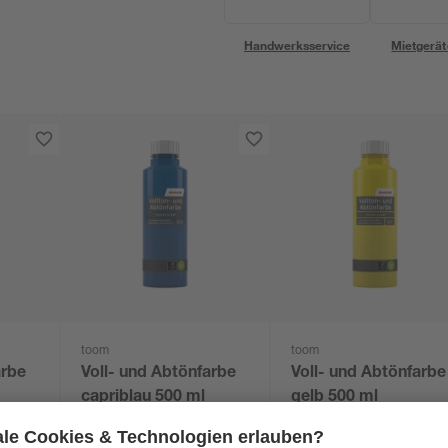
Handwerksservice
Mietgerät
toom
toom
arbe
Voll- und Abtönfarbe
Voll- und Abtönfarbe
capriblau 500 ml
gelb 500 ml
7
,
7
,
39
39
€
€