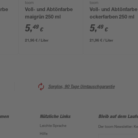
toom
toom
arbe
Voll- und Abtönfarbe
Voll- und Abtönfarbe
maigrün 250 ml
ockerfarben 250 ml
5
,
5
,
49
49
€
€
21,96 € / Liter
21,96 € / Liter
Sorglos, 90 Tage Umtauschgarantie
hmen
Nützliche Links
Bleib auf dem Lauf
Leichte Sprache
Der toom Newsletter: K
Hilfe