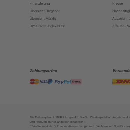
Finanzierung
Presse
Übersicht Ratgeber
Nachhaltigk
Übersicht Märkte
Auszeichn
DIY-Städte-Index 2026
Affiliate-
Zahlungsarten
Versanda
Alle Preisangaben in EUR inkl. gesetzl. MwSt.. Die dargestellten Angebote 
und Produkte nur solange der Vorrat reicht.
*Paketversand ab 59 € versandkostenfrei, gilt nicht für Artikel mit Speditionsv