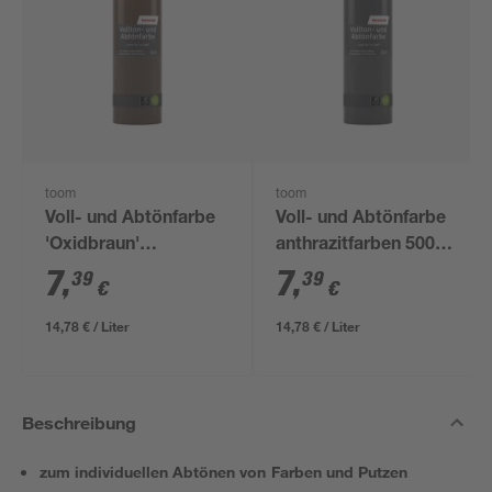
toom
toom
Voll- und Abtönfarbe
Voll- und Abtönfarbe
'Oxidbraun'
anthrazitfarben 500
dunkelbraun 500 ml
ml
7
,
7
,
39
39
€
€
14,78 € / Liter
14,78 € / Liter
Beschreibung
zum individuellen Abtönen von Farben und Putzen