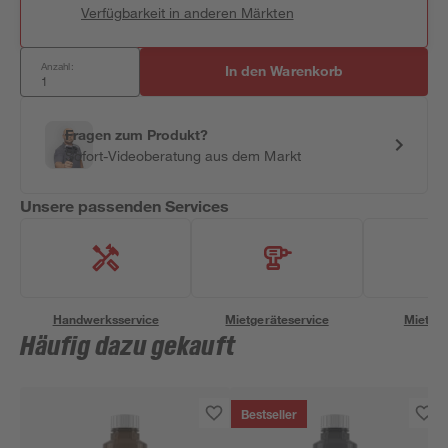
Verfügbarkeit in anderen Märkten
Anzahl:
In den Warenkorb
Fragen zum Produkt?
Sofort-Videoberatung aus dem Markt
Unsere passenden Services
Handwerksservice
Mietgeräteservice
Miettra
Häufig dazu gekauft
Bestseller