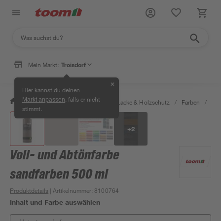
Mein Markt:
Troisdorf
✕
Hier kannst du deinen
, falls er nicht
Markt anpassen
/
Bauen & Renovieren
/
Farben, Lacke & Holzschutz
/
Farben
/
Vol
stimmt.
+
2
Voll- und Abtönfarbe
sandfarben 500 ml
Produktdetails
| Artikelnummer
:
8100764
Inhalt und Farbe auswählen