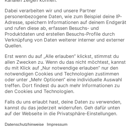
Folge uns
Zahlungsarten
Versandarten
Sicher einkaufen
Jetzt die toom-App herunterladen
Alle Preisangaben in EUR inkl. gesetzl. MwSt.. Die dargestellten Angebote sind unter
Umständen nicht in allen Märkten verfügbar. Die angegebenen Verfügbarkeiten beziehen
sich auf den unter "Mein Markt" ausgewählten toom Baumarkt. Alle Angebote und
Produkte nur solange der Vorrat reicht.
*Paketversand ab 59 € versandkostenfrei, gilt nicht für Artikel mit Speditionsversand, hier