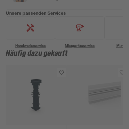
Unsere passenden Services
Handwerksservice
Mietgeräteservice
Miettra
Häufig dazu gekauft