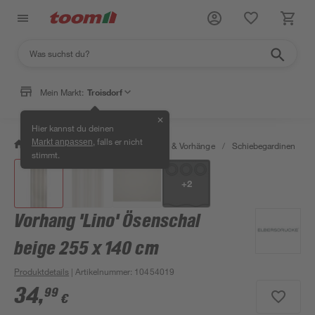
Mein Markt:
Troisdorf
✕
Hier kannst du deinen
, falls er nicht
Markt anpassen
/
Wohnen & Haushalt
/
Gardinen & Vorhänge
/
Schiebegardinen
/
stimmt.
+
2
Vorhang 'Lino' Ösenschal
beige 255 x 140 cm
Produktdetails
| Artikelnummer
:
10454019
34
,
99
€