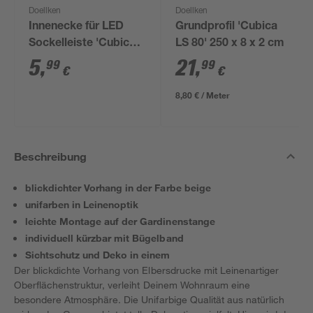
Doellken
Doellken
Innenecke für LED
Grundprofil 'Cubica
Sockelleiste 'Cubica
LS 80' 250 x 8 x 2 cm
LS 80' anthrazit
5
,
21
,
99
99
€
€
8,80 € / Meter
Beschreibung
blickdichter Vorhang in der Farbe beige
unifarben in Leinenoptik
leichte Montage auf der Gardinenstange
individuell kürzbar mit Bügelband
Sichtschutz und Deko in einem
Der blickdichte Vorhang von Elbersdrucke mit Leinenartiger
Oberflächenstruktur, verleiht Deinem Wohnraum eine
besondere Atmosphäre. Die Unifarbige Qualität aus natürlich