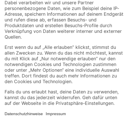
Zahlungsarten
Versandarten
Sicher einkaufen
Jetzt die toom-App herunterladen
Alle Preisangaben in EUR inkl. gesetzl. MwSt.. Die dargestellten Angebote sind unter
Umständen nicht in allen Märkten verfügbar. Die angegebenen Verfügbarkeiten beziehen
sich auf den unter "Mein Markt" ausgewählten toom Baumarkt. Alle Angebote und
Produkte nur solange der Vorrat reicht.
*Paketversand ab 59 € versandkostenfrei, gilt nicht für Artikel mit Speditionsversand, hier
fallen zusätzliche Versandkosten an.