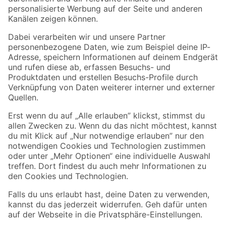
Folge uns
Zahlungsarten
Versandarten
Sicher einkaufen
Jetzt die toom-App herunterladen
Alle Preisangaben in EUR inkl. gesetzl. MwSt.. Die dargestellten Angebote sind unter
Umständen nicht in allen Märkten verfügbar. Die angegebenen Verfügbarkeiten beziehen
sich auf den unter "Mein Markt" ausgewählten toom Baumarkt. Alle Angebote und