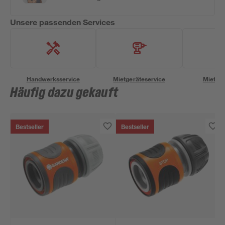
Unsere passenden Services
Handwerksservice
Mietgeräteservice
Miettra
Häufig dazu gekauft
Bestseller
Bestseller