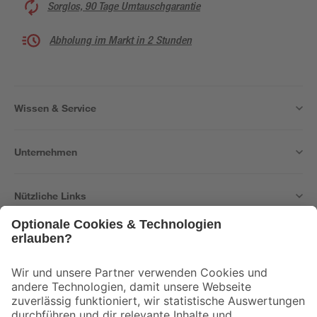
Sorglos, 90 Tage Umtauschgarantie
Abholung im Markt in 2 Stunden
Wissen & Service
Unternehmen
Nützliche Links
Bleib auf dem Laufenden mit unserem Newsletter
Der toom Newsletter: Keine Angebote und Aktionen mehr verpassen!
Zur Newsletter Anmeldung