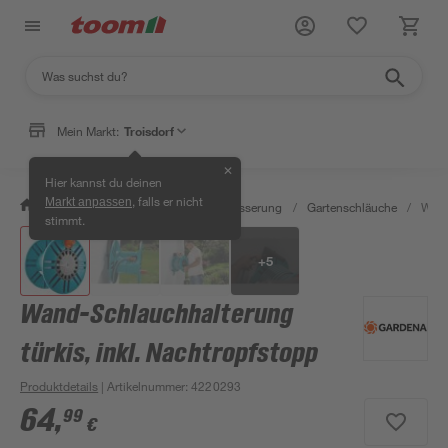
Mein Markt:
Troisdorf
✕
Hier kannst du deinen
, falls er nicht
Markt anpassen
/
Garten & Freizeit
/
Gartenbewässerung
/
Gartenschläuche
/
Wand
stimmt.
+
5
Wand-Schlauchhalterung
türkis, inkl. Nachtropfstopp
Produktdetails
| Artikelnummer
:
4220293
64
,
99
€