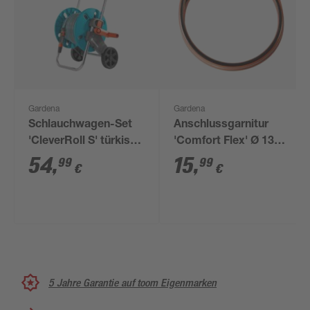
Gardena
Gardena
Schlauchwagen-Set
Anschlussgarnitur
'CleverRoll S' türkis
'Comfort Flex' Ø 13
mit 20 m Schlauch
mm (1/2"), 150 cm
54
,
15
,
99
99
€
€
5 Jahre Garantie auf toom Eigenmarken